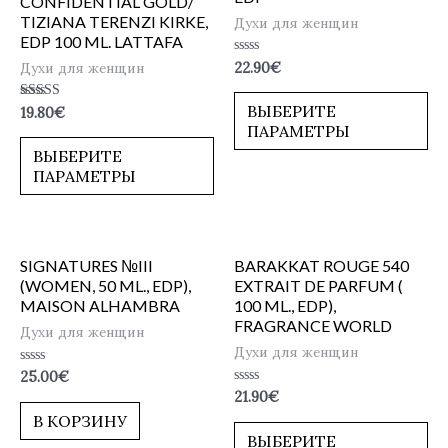
CONFIDENTIAL GOLD/
TIZIANA TERENZI KIRKE,
Духи для женщин
EDP 100 ML. LATTAFA
Оценка
Духи для женщин
22.90
€
0
из
5
ВЫБЕРИТЕ
Оценка
19.80
€
4.50
ПАРАМЕТРЫ
из 5
ВЫБЕРИТЕ
ПАРАМЕТРЫ
SIGNATURES №III
BARAKKAT ROUGE 540
(WOMEN, 50 ML., EDP),
EXTRAIT DE PARFUM (
MAISON ALHAMBRA
100 ML., EDP),
FRAGRANCE WORLD
Духи для женщин
Духи для женщин
Оценка
25.00
€
0
Оценка
21.90
€
из
0
5
В КОРЗИНУ
из
5
ВЫБЕРИТЕ