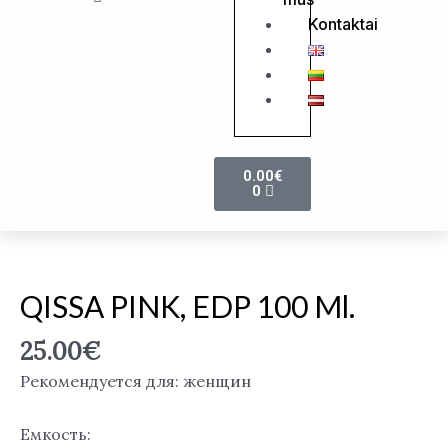
this
Kontaktai
search
box.
Cart
0.00
€
0
Количество
Akcija !
товара
QISSA
QISSA PINK, EDP 100 Ml.
PINK,
EDP
25.00
€
100
Рекомендуется для: женщин
ml.
Емкость: