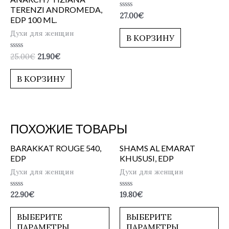
TERENZI ANDROMEDA,
Оценка
27.00
€
EDP 100 ML.
0
из
Духи для женщин
5
В КОРЗИНУ
Оценка
25.00
€
21.90
€
0
из
5
В КОРЗИНУ
ПОХОЖИЕ ТОВАРЫ
BARAKKAT ROUGE 540,
SHAMS AL EMARAT
EDP
KHUSUSI, EDP
Духи для женщин
Духи для женщин
Оценка
Оценка
22.90
€
19.80
€
0
0
из
из
5
5
ВЫБЕРИТЕ
ВЫБЕРИТЕ
ПАРАМЕТРЫ
ПАРАМЕТРЫ