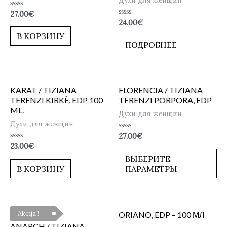
Оценка
27.00
€
0
Оценка
24.00
€
из
0
5
из
В КОРЗИНУ
5
ПОДРОБНЕЕ
KARAT / TIZIANA
FLORENCIA / TIZIANA
TERENZI KIRKÈ, EDP 100
TERENZI PORPORA, EDP
ML.
Духи для женщин
Духи для женщин
Оценка
27.00
€
0
Оценка
23.00
€
из
0
5
ВЫБЕРИТЕ
из
5
В КОРЗИНУ
ПАРАМЕТРЫ
Akcija !
ORIANO, EDP – 100 МЛ
ANARCH / TIZIANA