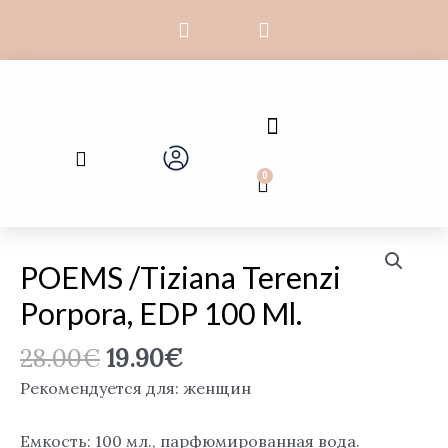
Перейти
F
I
к
a
n
c
s
содержимому
e
t
b
a
o
g
Menu
o
r
Search
k
a
-
m
0
Cart
f
POEMS /Tiziana Terenzi
Porpora, EDP 100 Ml.
28.00
€
19.90
€
Рекомендуется для: женщин
Емкость: 100 мл., парфюмированная вода.