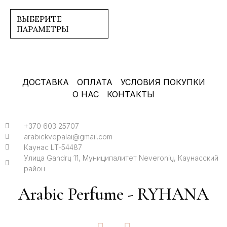
0
из
5
ВЫБЕРИТЕ
ПАРАМЕТРЫ
ДОСТАВКА
ОПЛАТА
УСЛОВИЯ ПОКУПКИ
О НАС
КОНТАКТЫ
+370 603 25707
arabickvepalai@gmail.com
Каунас LT-54487
Улица Gandrų 11, Муниципалитет Neveronių, Каунасский
район
Arabic Perfume - RYHANA
F
I