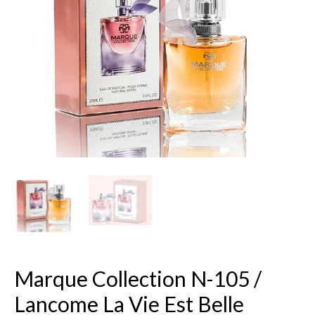
N-
105
/
Lancome
La
Vie
Est
Belle
Marque Collection N-105 /
Lancome La Vie Est Belle