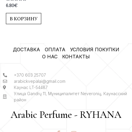
Оценка
6.80
€
0
из
5
В КОРЗИНУ
ДОСТАВКА
ОПЛАТА
УСЛОВИЯ ПОКУПКИ
О НАС
КОНТАКТЫ
+370 603 25707
arabickvepalai@gmail.com
Каунас LT-54487
Улица Gandrų 11, Муниципалитет Neveronių, Каунасский
район
Arabic Perfume - RYHANA
F
I