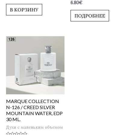
Оценка
6.80
€
из
0
5
В КОРЗИНУ
из
5
ПОДРОБНЕЕ
MARQUE COLLECTION
N-126 / CREED SILVER
MOUNTAIN WATER, EDP
30 ML.
Духи с маленьким объемом