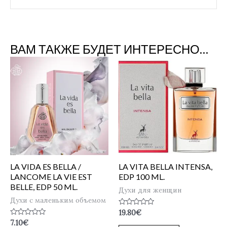
ВАМ ТАКЖЕ БУДЕТ ИНТЕРЕСНО…
LA VIDA ES BELLA /
LA VITA BELLA INTENSA,
LANCOME LA VIE EST
EDP 100 ML.
BELLE, EDP 50 ML.
Духи для женщин
Духи с маленьким объемом
Оценка
19.80
€
0
Оценка
7.10
€
из