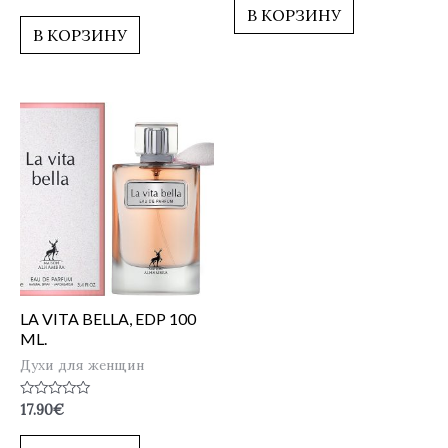
0
5
В КОРЗИНУ
из
5
В КОРЗИНУ
LA VITA BELLA, EDP 100
ML.
Духи для женщин
Оценка
17.90
€
0
из
5