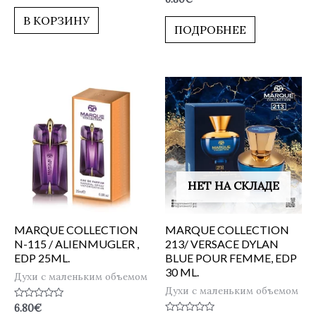
из
0
5
из
В КОРЗИНУ
5
ПОДРОБНЕЕ
НЕТ НА СКЛАДЕ
MARQUE COLLECTION
MARQUE COLLECTION
N-115 / ALIENMUGLER ,
213/ VERSACE DYLAN
EDP 25ML.
BLUE POUR FEMME, EDP
30 ML.
Духи с маленьким объемом
Духи с маленьким объемом
Оценка
6.80
€
0