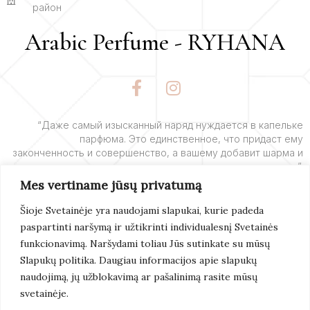
район
Arabic Perfume - RYHANA
F
I
a
n
c
s
e
t
“Даже самый изысканный наряд нуждается в капельке
парфюма. Это единственное, что придаст ему
b
a
законченность и совершенство, а вашему добавит шарма и
o
g
очарования”.
o
r
Mes vertiname jūsų privatumą
k
a
– Ив Сен-Лоран
-
m
Šioje Svetainėje yra naudojami slapukai, kurie padeda
f
paspartinti naršymą ir užtikrinti individualesnį Svetainės
Подробнее
funkcionavimą. Naršydami toliau Jūs sutinkate su mūsų
Slapukų politika. Daugiau informacijos apie slapukų
naudojimą, jų užblokavimą ar pašalinimą rasite mūsų
svetainėje.
© 2022 Arabic Perfume. Все Права Защищены.