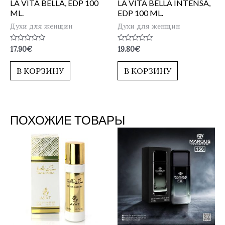
LA VITA BELLA, EDP 100
LA VITA BELLA INTENSA,
ML.
EDP 100 ML.
Духи для женщин
Духи для женщин
Оценка
Оценка
17.90
€
19.80
€
0
0
из
из
5
5
В КОРЗИНУ
В КОРЗИНУ
ПОХОЖИЕ ТОВАРЫ