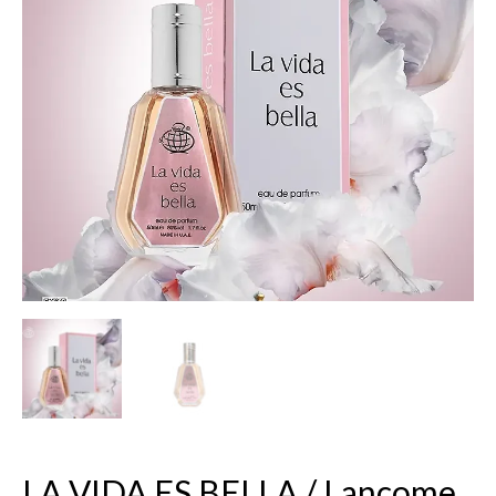
ES
BELLA
/
Lancome
La
Vie
Est
Belle,
EDP
50
ml.
LA VIDA ES BELLA / Lancome