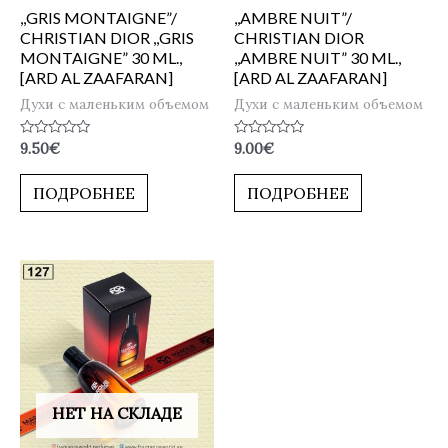
,,GRIS MONTAIGNE”/
,,AMBRE NUIT”/
CHRISTIAN DIOR ,,GRIS
CHRISTIAN DIOR
MONTAIGNE” 30 ML.,
,,AMBRE NUIT” 30 ML.,
[ARD AL ZAAFARAN]
[ARD AL ZAAFARAN]
Духи с маленьким объемом
Духи с маленьким объемом
Оценка
Оценка
9.50
€
9.00
€
0
0
из
из
5
5
ПОДРОБНЕЕ
ПОДРОБНЕЕ
НЕТ НА СКЛАДЕ