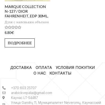
MARQUE COLLECTION
N-127 / DIOR
FAHRENHEIT, EDP 30ML.
Духи с маленьким объемом
Оценка
6.80
€
0
из
5
ПОДРОБНЕЕ
ДОСТАВКА
ОПЛАТА
УСЛОВИЯ ПОКУПКИ
О НАС
КОНТАКТЫ
+370 603 25707
arabickvepalai@gmail.com
Каунас LT-54487
Улица Gandrų 11, Муниципалитет Neveronių, Каунасский