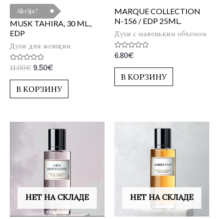
MARQUE COLLECTION
Akcija !
N-156 / EDP 25ML.
MUSK TAHIRA, 30 ML.,
EDP
Духи с маленьким объемом
Духи для женщин
Оценка
6.80
€
0
Оценка
11.00
€
9.50
€
из
0
5
В КОРЗИНУ
из
5
В КОРЗИНУ
НЕТ НА СКЛАДЕ
НЕТ НА СКЛАДЕ