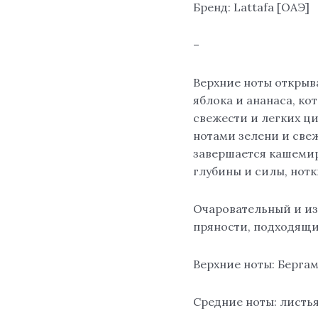
Бренд: Lattafa [ОАЭ]
–
Верхние ноты открыв
яблока и ананаса, ко
свежести и легких ц
нотами зелени и све
завершается кашемир
глубины и силы, нот
Очаровательный и из
пряности, подходящи
Верхние ноты: Бергам
Средние ноты: листь