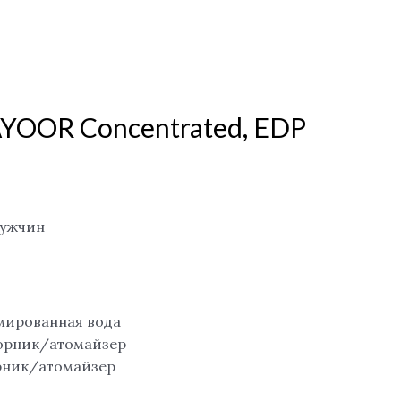
YOOR Concentrated, EDP
мужчин
мированная вода
борник/атомайзер
рник/атомайзер