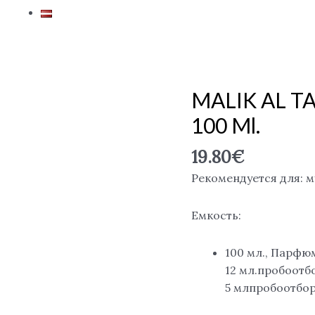
MALIK AL TA
Количество
товара
100 Ml.
MALIK
AL
19.80
€
TAYOOR
Рекомендуется для: 
concentrated,
EDP
Емкость:
100
ml.
100 мл., Парфю
12 мл.пробоот
5 млпробоотбо