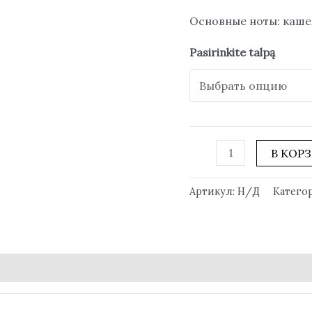
Основные ноты: каше
Pasirinkite talpą
В КОР
Артикул:
Н/Д
Катего