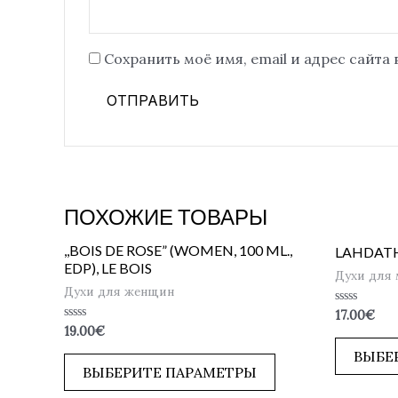
Сохранить моё имя, email и адрес сайта
ПОХОЖИЕ ТОВАРЫ
,,BOIS DE ROSE” (WOMEN, 100 ML.,
LAHDATH
EDP), LE BOIS
Духи для
Духи для женщин
Оценка
17.00
€
0
Оценка
19.00
€
из
0
5
из
ВЫБЕ
5
ВЫБЕРИТЕ ПАРАМЕТРЫ