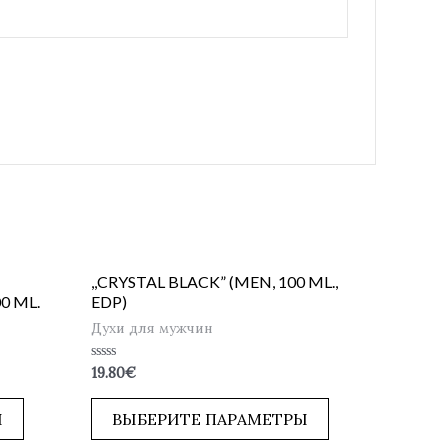
,,CRYSTAL BLACK” (MEN, 100 ML.,
0 ML.
EDP)
Духи для мужчин
Оценка
19.80
€
0
из
5
Ы
ВЫБЕРИТЕ ПАРАМЕТРЫ