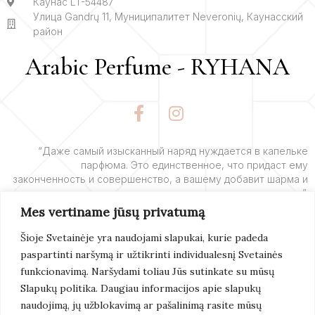
Каунас LT-54487
Улица Gandrų 11, Муниципалитет Neveronių, Каунасский
район
Arabic Perfume - RYHANA
F
I
a
n
c
s
e
t
“Даже самый изысканный наряд нуждается в капельке
парфюма. Это единственное, что придаст ему
b
a
законченность и совершенство, а вашему добавит шарма и
o
g
очарования”.
o
r
Mes vertiname jūsų privatumą
k
a
– Ив Сен-Лоран
-
m
Šioje Svetainėje yra naudojami slapukai, kurie padeda
f
paspartinti naršymą ir užtikrinti individualesnį Svetainės
Подробнее
funkcionavimą. Naršydami toliau Jūs sutinkate su mūsų
Slapukų politika. Daugiau informacijos apie slapukų
naudojimą, jų užblokavimą ar pašalinimą rasite mūsų