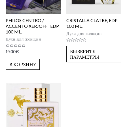
PHILOS CENTRO /
CRISTALLA CLATRE, EDP
ACCENTO XERJOFF , EDP
100 ML.
100 ML.
Духи для женщин
Духи для женщин
Оценка
0
ВЫБЕРИТЕ
Оценка
19.00
€
из
0
ПАРАМЕТРЫ
5
из
5
В КОРЗИНУ