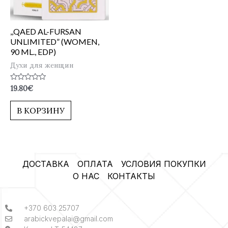
,,QAED AL-FURSAN
UNLIMITED” (WOMEN,
90 ML., EDP)
Духи для женщин
Оценка
19.80
€
0
из
5
В КОРЗИНУ
ДОСТАВКА
ОПЛАТА
УСЛОВИЯ ПОКУПКИ
О НАС
КОНТАКТЫ
+370 603 25707
arabickvepalai@gmail.com