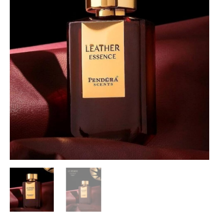
/
Davidoff
Leather
Blend,
EDP
100
ml.