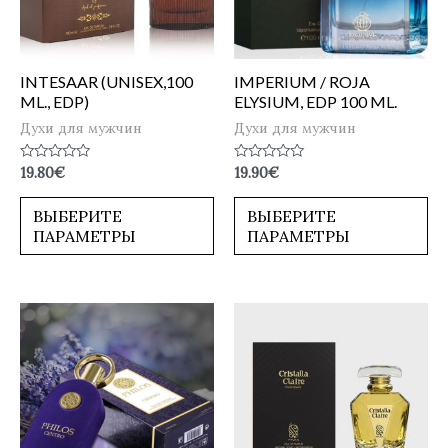
INTESAAR (UNISEX,100
IMPERIUM / ROJA
ML., EDP)
ELYSIUM, EDP 100 ML.
Духи для мужчин
Духи для мужчин
Оценка
Оценка
19.80
€
19.90
€
0
0
из
из
5
5
ВЫБЕРИТЕ
ВЫБЕРИТЕ
ПАРАМЕТРЫ
ПАРАМЕТРЫ