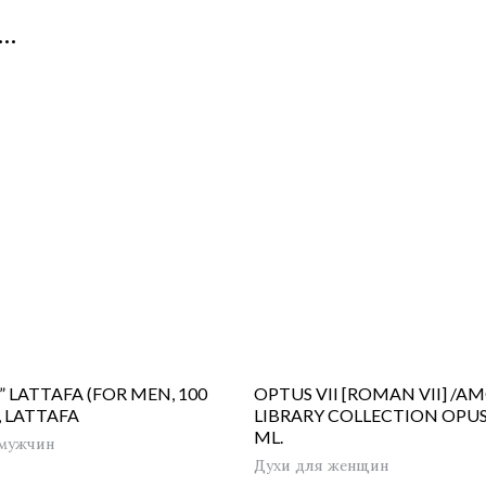
…
” LATTAFA (FOR MEN, 100
OPTUS VII [ROMAN VII] /
), LATTAFA
LIBRARY COLLECTION OPUS V
ML.
 мужчин
Духи для женщин