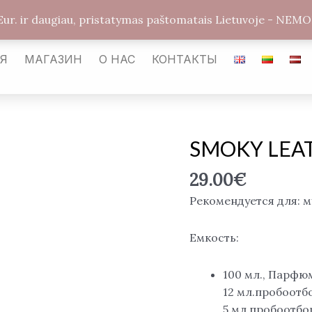
arabickvepalai@gmail.com
Каунас LT-54487
Улиц
Eur. ir daugiau, pristatymas paštomatais Lietuvoje - 
АЯ
МАГАЗИН
О НАС
КОНТАКТЫ
SMOKY LEATH
Количество
товара
29.00
€
SMOKY
LEATHER
Рекомендуется для: 
Emir,
EDP
Емкость:
100
ml.
100 мл., Парфю
12 мл.пробоот
5 мл.пробоотб