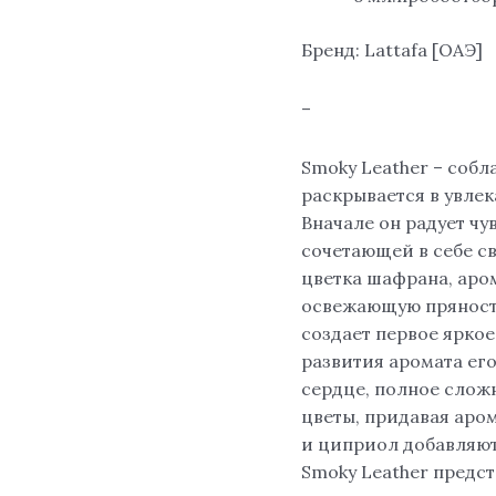
Бренд: Lattafa [ОАЭ]
–
Smoky Leather – соб
раскрывается в увле
Вначале он радует чу
сочетающей в себе с
цветка шафрана, аро
освежающую пряность
создает первое ярко
развития аромата его
сердце, полное слож
цветы, придавая аром
и циприол добавляют
Smoky Leather предс