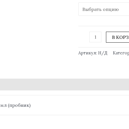
В КОР
Артикул:
Н/Д
Катего
5 мл (пробник)