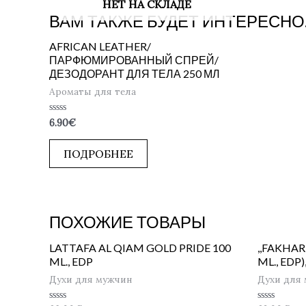
НЕТ НА СКЛАДЕ
ВАМ ТАКЖЕ БУДЕТ ИНТЕРЕСНО
AFRICAN LEATHER/
ПАРФЮМИРОВАННЫЙ СПРЕЙ/
ДЕЗОДОРАНТ ДЛЯ ТЕЛА 250 МЛ
Ароматы для тела
Оценка
6.90
€
0
из
5
ПОДРОБНЕЕ
ПОХОЖИЕ ТОВАРЫ
LATTAFA AL QIAM GOLD PRIDE 100
,,FAKHAR
ML., EDP
ML., EDP
Духи для мужчин
Духи для