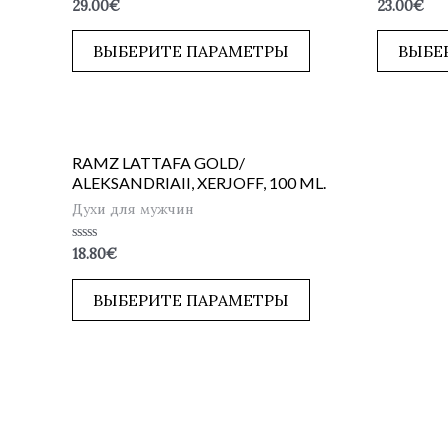
Оценка
Оценка
29.00
€
23.00
€
0
0
из
из
5
5
ВЫБЕРИТЕ ПАРАМЕТРЫ
ВЫБЕ
RAMZ LATTAFA GOLD/
ALEKSANDRIAII, XERJOFF, 100 ML.
Духи для мужчин
Оценка
18.80
€
0
из
5
ВЫБЕРИТЕ ПАРАМЕТРЫ