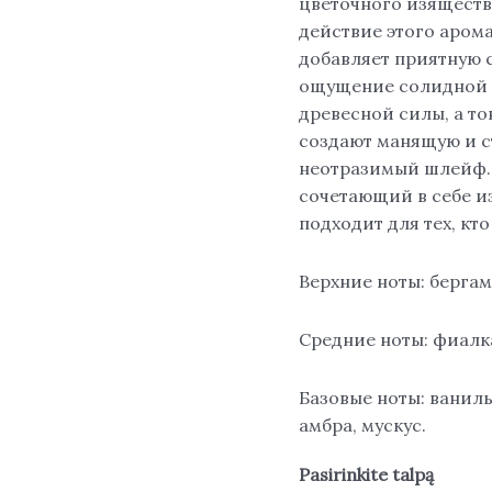
цветочного изяществ
действие этого арома
добавляет приятную 
ощущение солидной и
древесной силы, а т
создают манящую и с
неотразимый шлейф. S
сочетающий в себе и
подходит для тех, кт
Верхние ноты: бергам
Средние ноты: фиалка
Базовые ноты: ваниль
амбра, мускус.
Pasirinkite talpą