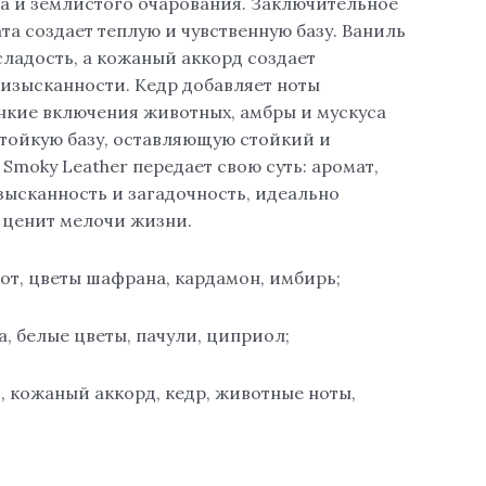
а и землистого очарования. Заключительное
та создает теплую и чувственную базу. Ваниль
сладость, а кожаный аккорд создает
зысканности. Кедр добавляет ноты
онкие включения животных, амбры и мускуса
тойкую базу, оставляющую стойкий и
moky Leather передает свою суть: аромат,
зысканность и загадочность, идеально
о ценит мелочи жизни.
от, цветы шафрана, кардамон, имбирь;
, белые цветы, пачули, циприол;
, кожаный аккорд, кедр, животные ноты,