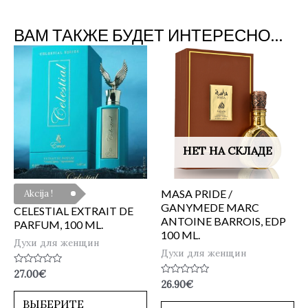
ВАМ ТАКЖЕ БУДЕТ ИНТЕРЕСНО…
НЕТ НА СКЛАДЕ
MASA PRIDE /
Akcija !
GANYMEDE MARC
CELESTIAL EXTRAIT DE
ANTOINE BARROIS, EDP
PARFUM, 100 ML.
100 ML.
Духи для женщин
Духи для женщин
Оценка
27.00
€
0
Оценка
26.90
€
из
0
5
из
ВЫБЕРИТЕ