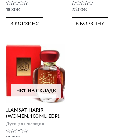
Оценка
Оценка
19.80
€
25.00
€
0
0
из
из
5
5
В КОРЗИНУ
В КОРЗИНУ
НЕТ НА СКЛАДЕ
,,LAMSAT HARIR”
(WOMEN, 100 ML. EDP).
Духи для женщин
Оценка