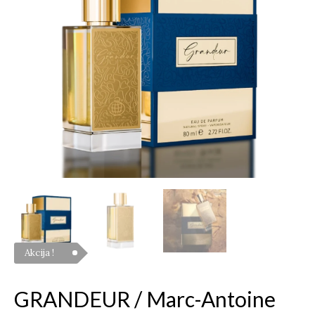
Marc-
Antoine
Barrois
Ganymede,
EDP
Akcija !
GRANDEUR / Marc-Antoine