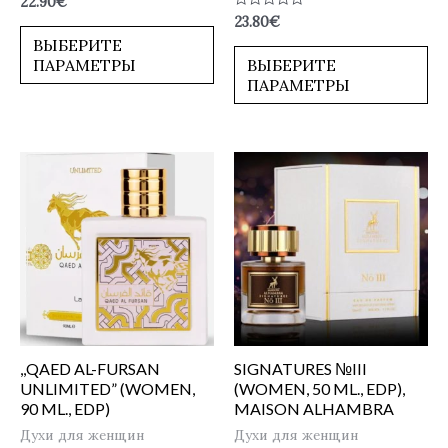
22.90
€
0
Оценка
23.80
€
из
0
5
ВЫБЕРИТЕ
из
5
ПАРАМЕТРЫ
ВЫБЕРИТЕ
ПАРАМЕТРЫ
,,QAED AL-FURSAN
SIGNATURES №III
UNLIMITED” (WOMEN,
(WOMEN, 50 ML., EDP),
90 ML., EDP)
MAISON ALHAMBRA
Духи для женщин
Духи для женщин