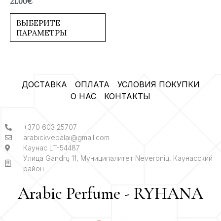
21.00
€
0
из
5
ВЫБЕРИТЕ
ПАРАМЕТРЫ
ДОСТАВКА
ОПЛАТА
УСЛОВИЯ ПОКУПКИ
О НАС
КОНТАКТЫ
+370 603 25707
arabickvepalai@gmail.com
Каунас LT-54487
Улица Gandrų 11, Муниципалитет Neveronių, Каунасский
район
Arabic Perfume - RYHANA
F
I