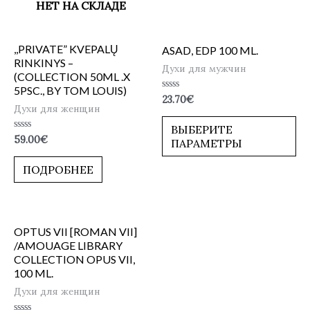
НЕТ НА СКЛАДЕ
,,PRIVATE” KVEPALŲ
ASAD, EDP 100 ML.
RINKINYS –
Духи для мужчин
(COLLECTION 50ML .X
5PSC., BY TOM LOUIS)
Оценка
23.70
€
0
Духи для женщин
из
5
ВЫБЕРИТЕ
Оценка
59.00
€
ПАРАМЕТРЫ
0
из
5
ПОДРОБНЕЕ
OPTUS VII [ROMAN VII]
/AMOUAGE LIBRARY
COLLECTION OPUS VII,
100 ML.
Духи для женщин