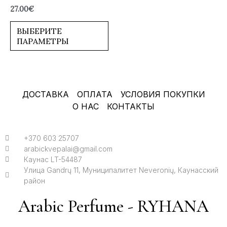
Оценка
27.00
€
0
из
5
ВЫБЕРИТЕ
ПАРАМЕТРЫ
ДОСТАВКА
ОПЛАТА
УСЛОВИЯ ПОКУПКИ
О НАС
КОНТАКТЫ
+370 603 25707
arabickvepalai@gmail.com
Каунас LT-54487
Улица Gandrų 11, Муниципалитет Neveronių, Каунасский
район
Arabic Perfume - RYHANA