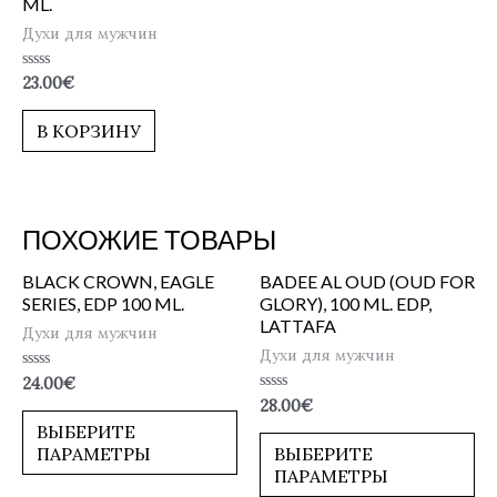
ML.
Духи для мужчин
Оценка
23.00
€
0
из
5
В КОРЗИНУ
ПОХОЖИЕ ТОВАРЫ
BLACK CROWN, EAGLE
BADEE AL OUD (OUD FOR
SERIES, EDP 100 ML.
GLORY), 100 ML. EDP,
LATTAFA
Духи для мужчин
Духи для мужчин
Оценка
24.00
€
0
Оценка
28.00
€
из
0
5
ВЫБЕРИТЕ
из
5
ПАРАМЕТРЫ
ВЫБЕРИТЕ
ПАРАМЕТРЫ