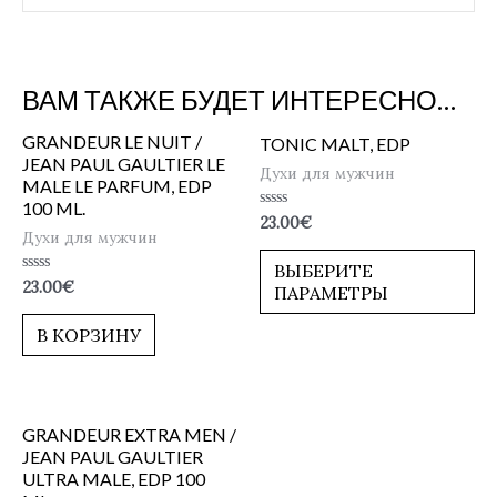
ВАМ ТАКЖЕ БУДЕТ ИНТЕРЕСНО…
GRANDEUR LE NUIT /
TONIC MALT, EDP
JEAN PAUL GAULTIER LE
Духи для мужчин
MALE LE PARFUM, EDP
100 ML.
Оценка
23.00
€
0
Духи для мужчин
из
5
ВЫБЕРИТЕ
Оценка
23.00
€
ПАРАМЕТРЫ
0
из
5
В КОРЗИНУ
GRANDEUR EXTRA MEN /
JEAN PAUL GAULTIER
ULTRA MALE, EDP 100