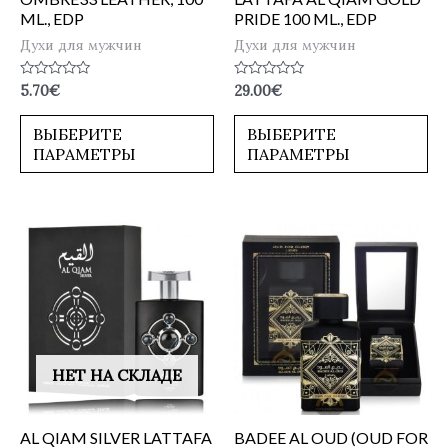
ML., EDP
PRIDE 100 ML., EDP
Духи для мужчин
Духи для мужчин
Оценка
Оценка
5.70
€
29.00
€
0
0
из
из
5
5
ВЫБЕРИТЕ
ВЫБЕРИТЕ
ПАРАМЕТРЫ
ПАРАМЕТРЫ
НЕТ НА СКЛАДЕ
AL QIAM SILVER LATTAFA
BADEE AL OUD (OUD FOR