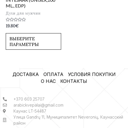
ML., EDP)
Духи для мужчин
Оценка
19.80
€
0
из
5
ВЫБЕРИТЕ
ПАРАМЕТРЫ
ДОСТАВКА
ОПЛАТА
УСЛОВИЯ ПОКУПКИ
О НАС
КОНТАКТЫ
+370 603 25707
arabickvepalai@gmail.com
Каунас LT-54487
Улица Gandrų 11, Муниципалитет Neveronių, Каунасский
район