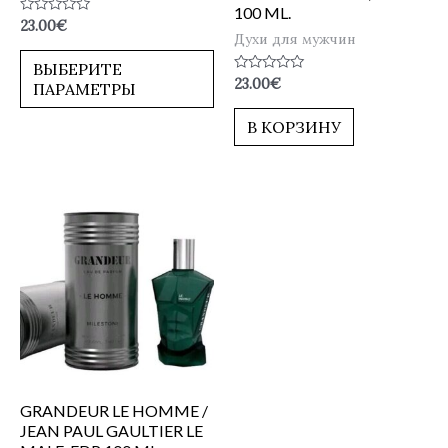
100 ML.
Оценка
23.00
€
0
Духи для мужчин
из
5
ВЫБЕРИТЕ
Оценка
23.00
€
ПАРАМЕТРЫ
0
из
5
В КОРЗИНУ
GRANDEUR LE HOMME /
JEAN PAUL GAULTIER LE