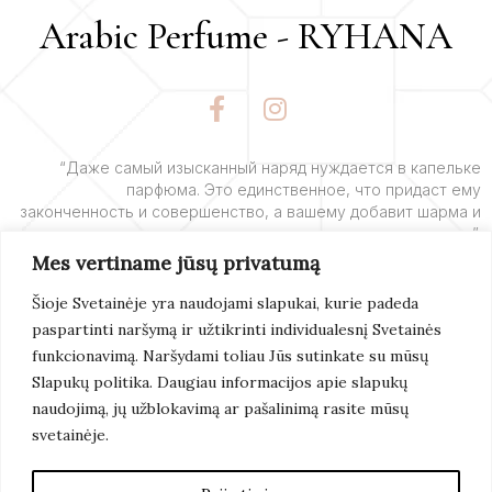
Arabic Perfume - RYHANA
F
I
a
n
c
s
e
t
“Даже самый изысканный наряд нуждается в капельке
парфюма. Это единственное, что придаст ему
b
a
законченность и совершенство, а вашему добавит шарма и
o
g
очарования”.
o
r
Mes vertiname jūsų privatumą
k
a
– Ив Сен-Лоран
-
m
Šioje Svetainėje yra naudojami slapukai, kurie padeda
f
paspartinti naršymą ir užtikrinti individualesnį Svetainės
Подробнее
funkcionavimą. Naršydami toliau Jūs sutinkate su mūsų
Slapukų politika. Daugiau informacijos apie slapukų
naudojimą, jų užblokavimą ar pašalinimą rasite mūsų
svetainėje.
© 2022 Arabic Perfume. Все Права Защищены.
Создание Сайтов:
Artix