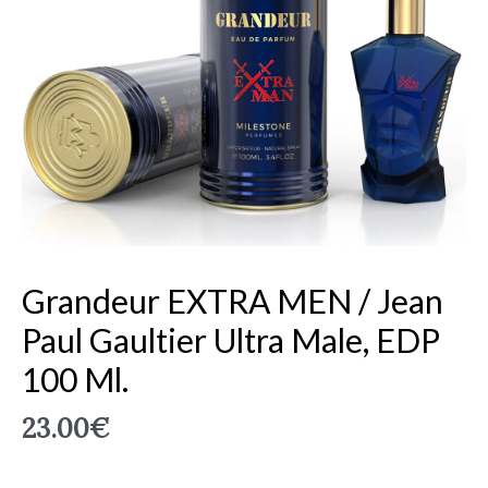
MEN
/
Jean
Paul
Gaultier
Ultra
Male,
EDP
100
ml.
Grandeur EXTRA MEN / Jean
Paul Gaultier Ultra Male, EDP
100 Ml.
23.00
€