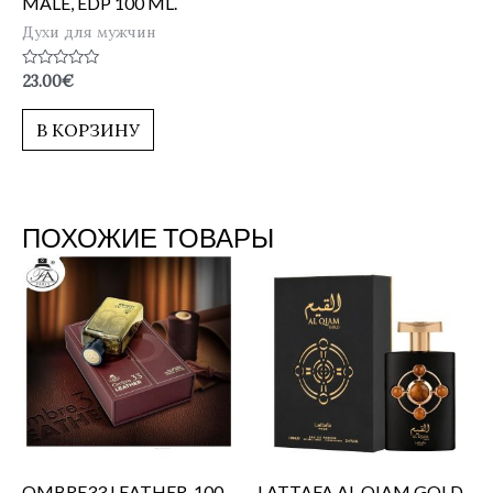
MALE, EDP 100 ML.
Духи для мужчин
Оценка
23.00
€
0
из
5
В КОРЗИНУ
ПОХОЖИЕ ТОВАРЫ
OMBRE33 LEATHER, 100
LATTAFA AL QIAM GOLD