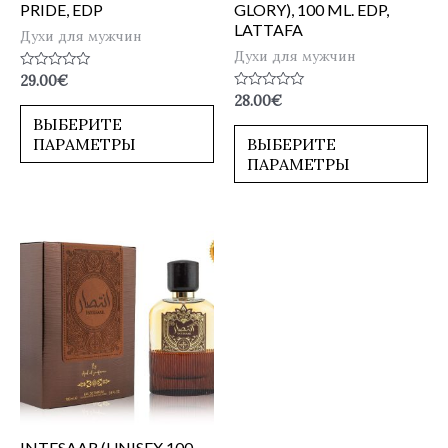
PRIDE, EDP
GLORY), 100 ML. EDP,
LATTAFA
Духи для мужчин
Духи для мужчин
Оценка
29.00
€
0
Оценка
28.00
€
из
0
5
ВЫБЕРИТЕ
из
5
ПАРАМЕТРЫ
ВЫБЕРИТЕ
ПАРАМЕТРЫ
INTESAAR (UNISEX,100