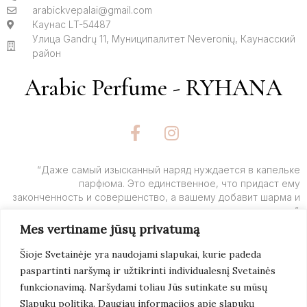
arabickvepalai@gmail.com
Каунас LT-54487
Улица Gandrų 11, Муниципалитет Neveronių, Каунасский
район
Arabic Perfume - RYHANA
F
I
a
n
c
s
e
t
“Даже самый изысканный наряд нуждается в капельке
парфюма. Это единственное, что придаст ему
b
a
законченность и совершенство, а вашему добавит шарма и
o
g
очарования”.
o
r
Mes vertiname jūsų privatumą
k
a
– Ив Сен-Лоран
-
m
Šioje Svetainėje yra naudojami slapukai, kurie padeda
f
paspartinti naršymą ir užtikrinti individualesnį Svetainės
Подробнее
funkcionavimą. Naršydami toliau Jūs sutinkate su mūsų
Slapukų politika. Daugiau informacijos apie slapukų