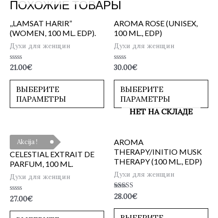
ПОХОЖИЕ ТОВАРЫ
,,LAMSAT HARIR”
AROMA ROSE (UNISEX,
(WOMEN, 100 ML. EDP).
100 ML., EDP)
Духи для женщин
Духи для женщин
Оценка
Оценка
21.00
€
30.00
€
0
0
из
из
5
5
ВЫБЕРИТЕ
ВЫБЕРИТЕ
ПАРАМЕТРЫ
ПАРАМЕТРЫ
НЕТ НА СКЛАДЕ
AROMA
Akcija !
THERAPY/INITIO MUSK
CELESTIAL EXTRAIT DE
THERAPY (100 ML., EDP)
PARFUM, 100 ML.
Духи для женщин
Духи для женщин
Оценка
28.00
€
Оценка
27.00
€
5.00
0
из 5
из
ВЫБЕРИТЕ
5