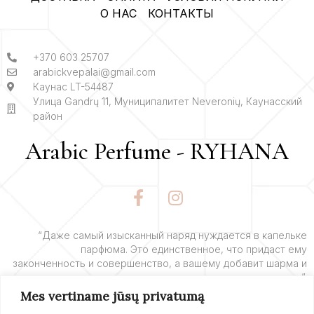
О НАС
КОНТАКТЫ
+370 603 25707
arabickvepalai@gmail.com
Каунас LT-54487
Улица Gandrų 11, Муниципалитет Neveronių, Каунасский
район
Arabic Perfume - RYHANA
F
I
a
n
c
s
e
t
“Даже самый изысканный наряд нуждается в капельке
парфюма. Это единственное, что придаст ему
b
a
законченность и совершенство, а вашему добавит шарма и
o
g
очарования”.
o
r
Mes vertiname jūsų privatumą
k
a
– Ив Сен-Лоран