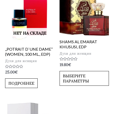
НЕТ НА СКЛАДЕ
SHAMS AL EMARAT
KHUSUSI, EDP
,,POTRAIT D`UNE DAME”
Духи для женщин
(WOMEN, 100 ML., EDP)
Духи для женщин
Оценка
19.80
€
0
из
Оценка
25.00
€
5
0
ВЫБЕРИТЕ
из
ПАРАМЕТРЫ
5
ПОДРОБНЕЕ