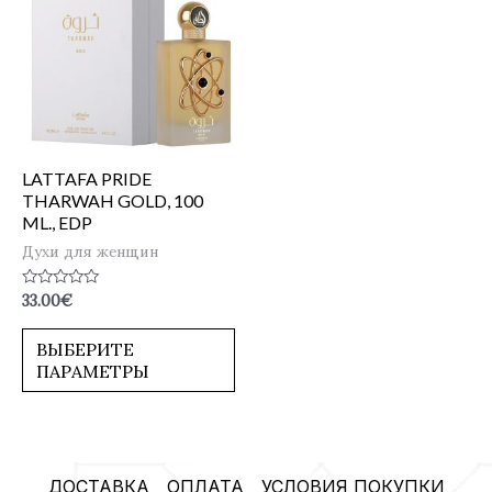
LATTAFA PRIDE
THARWAH GOLD, 100
ML., EDP
Духи для женщин
Оценка
33.00
€
0
из
5
ВЫБЕРИТЕ
ПАРАМЕТРЫ
ДОСТАВКА
ОПЛАТА
УСЛОВИЯ ПОКУПКИ