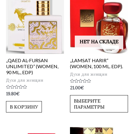
НЕТ НА СКЛАДЕ
,,QAED AL-FURSAN
,,LAMSAT HARIR”
UNLIMITED” (WOMEN,
(WOMEN, 100 ML. EDP).
90 ML., EDP)
Духи для женщин
Духи для женщин
Оценка
21.00
€
0
Оценка
19.80
€
из
0
5
ВЫБЕРИТЕ
из
5
В КОРЗИНУ
ПАРАМЕТРЫ