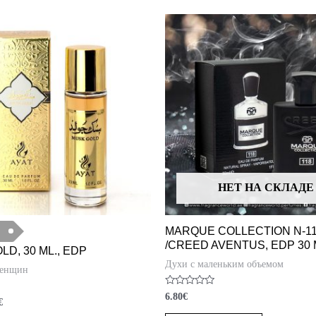
НЕТ НА СКЛАДЕ
MARQUE COLLECTION N-1
/CREED AVENTUS, EDP 30 
D, 30 ML., EDP
Духи с маленьким объемом
женщин
Оценка
6.80
€
€
0
из