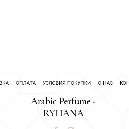
ВКА
ОПЛАТА
УСЛОВИЯ ПОКУПКИ
О НАС
КО
Arabic Perfume -
RYHANA
F
I