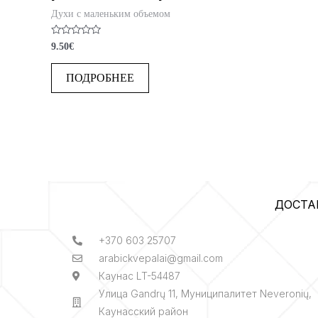
Духи с маленьким объемом
Оценка
9.50
€
0
из
5
ПОДРОБНЕЕ
ДОСТА
+370 603 25707
arabickvepalai@gmail.com
Каунас LT-54487
Улица Gandrų 11, Муниципалитет Neveronių,
Каунасский район