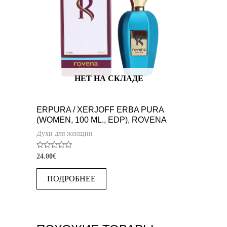
НЕТ НА СКЛАДЕ
ERPURA / XERJOFF ERBA PURA
(WOMEN, 100 ML., EDP), ROVENA
Духи для женщин
Оценка
24.00
€
0
из
5
ПОДРОБНЕЕ