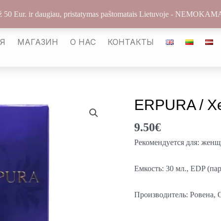
arabickvepalai@gmail.com
Каунас LT-54487
Улиц
 50 Eur. ir daugiau, pristatymas paštomatais Lietuvoje - NEMO
АЯ
МАГАЗИН
О НАС
КОНТАКТЫ
ERPURA / Xer
9.50
€
Рекомендуется для: жен
Емкость: 30 мл., EDP (п
Производитель: Ровена,
–