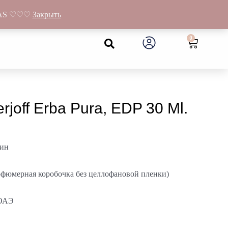
а Gandrų 11, Муниципалитет Neveronių, Каунасский район
KAMAS ♡♡♡
Закрыть
Search
0
Cart
joff Erba Pura, EDP 30 Ml.
щин
арфюмерная коробочка без целлофановой пленки)
 ОАЭ