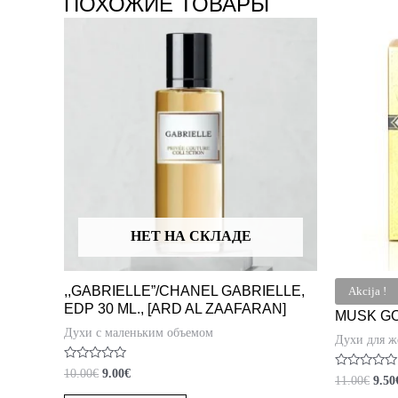
ПОХОЖИЕ ТОВАРЫ
НЕТ НА СКЛАДЕ
,,GABRIELLE”/CHANEL GABRIELLE,
Akcija !
EDP 30 ML., [ARD AL ZAAFARAN]
MUSK GOL
Духи с маленьким объемом
Духи для 
Оценка
10.00
€
9.00
€
Оценка
11.00
€
9.50
0
0
из