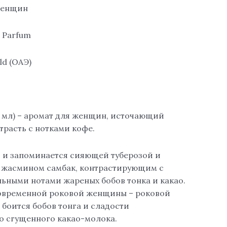
женщин
D Parfum
ld (ОАЭ)
0 мл) – аромат для женщин, источающий
трасть с нотками кофе.
 и запоминается сияющей туберозой и
 жасмином самбак, контрастирующим с
ьными нотами жареных бобов тонка и какао.
современной роковой женщины – роковой
боится бобов тонга и сладости
 сгущенного какао-молока.