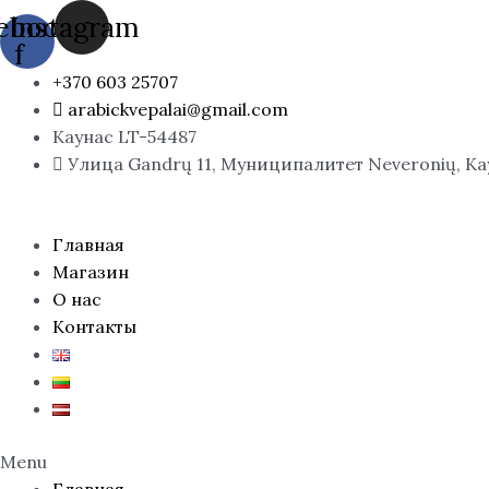
Перейти
ebook-
Instagram
к
f
содержимому
+370 603 25707
arabickvepalai@gmail.com
Каунас LT-54487
Улица Gandrų 11, Муниципалитет Neveronių, К
Главная
Магазин
О нас
Контакты
Menu
Главная