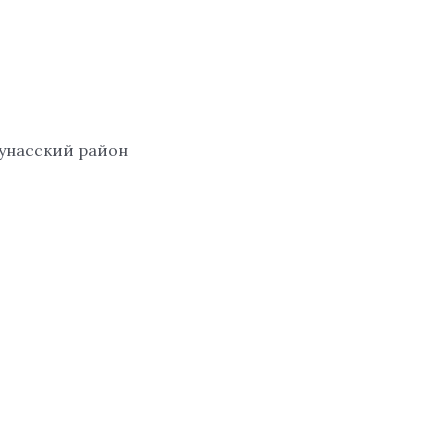
Количество
товара
CLASSY
CHIC
GIRL
Clive
аунасский район
Dorris
collection,
EDP
30
ml.