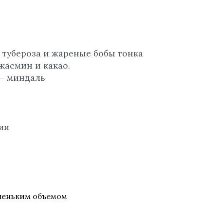
 тубероза и жареные бобы тонка
жасмин и какао.
 – миндаль
чии
леньким объемом