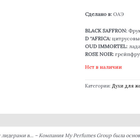
Сделано в:
ОАЭ
BLACK SAFFRON:
Фрук
D “AFRICA:
цитрусовые
OUD IMMORTEL:
лада
ROSE NOIR:
грейпфрут
Нет в наличии
Категории:
Духи для 
дерами в… – Компания My Perfumes Group была основана