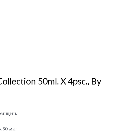
llection 50ml. X 4psc., By
енщин.
x 50 мл: