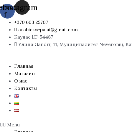
Перейти
ebook-
Instagram
к
f
содержимому
+370 603 25707
arabickvepalai@gmail.com
Каунас LT-54487
Улица Gandrų 11, Муниципалитет Neveronių, К
Главная
Магазин
О нас
Контакты
Menu
Главная