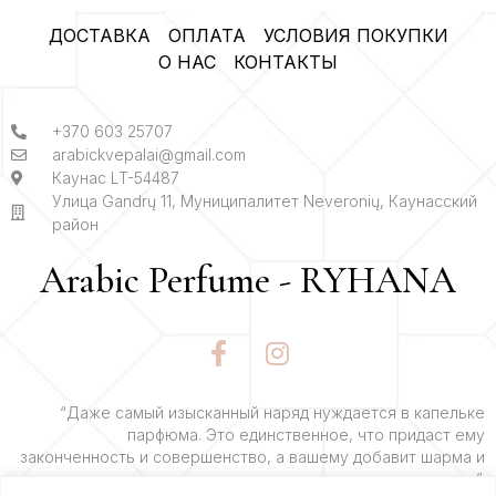
ДОСТАВКА
ОПЛАТА
УСЛОВИЯ ПОКУПКИ
О НАС
КОНТАКТЫ
+370 603 25707
arabickvepalai@gmail.com
Каунас LT-54487
Улица Gandrų 11, Муниципалитет Neveronių, Каунасский
район
Arabic Perfume - RYHANA
F
I
a
n
c
s
e
t
“Даже самый изысканный наряд нуждается в капельке
парфюма. Это единственное, что придаст ему
b
a
законченность и совершенство, а вашему добавит шарма и
o
g
очарования”.