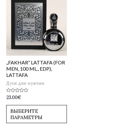
,,FAKHAR” LATTAFA (FOR
MEN, 100 ML., EDP),
LATTAFA
Духи для мужчин
Оценка
23.00
€
0
из
5
ВЫБЕРИТЕ
ПАРАМЕТРЫ