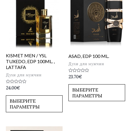
KISMET MEN / YSL
ASAD, EDP 100 ML.
TUXEDO, EDP 100ML. ,
Духи для мужчин
LATTAFA
Духи для мужчин
Оценка
23.70
€
0
из
Оценка
24.00
€
5
ВЫБЕРИТЕ
0
ПАРАМЕТРЫ
из
5
ВЫБЕРИТЕ
ПАРАМЕТРЫ