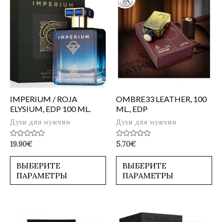
IMPERIUM / ROJA
OMBRE33 LEATHER, 100
ELYSIUM, EDP 100 ML.
ML., EDP
Духи для мужчин
Духи для мужчин
Оценка
Оценка
19.90
€
5.70
€
0
0
из
из
5
5
ВЫБЕРИТЕ
ВЫБЕРИТЕ
ПАРАМЕТРЫ
ПАРАМЕТРЫ