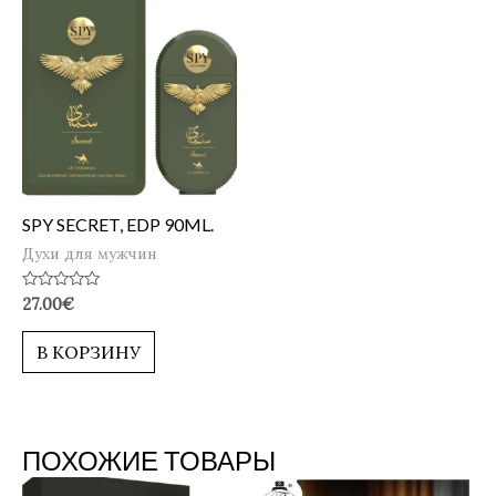
SPY SECRET, EDP 90ML.
Духи для мужчин
Оценка
27.00
€
0
из
5
В КОРЗИНУ
ПОХОЖИЕ ТОВАРЫ