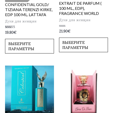
EXTRAIT DE PARFUM (
CONFIDENTIAL GOLD/
100 ML., EDP),
TIZIANA TERENZI KIRKE,
FRAGRANCE WORLD
EDP 100 ML. LATTAFA
Духи для женщин
Духи для женщин
Оценка
21.90
€
Оценка
19.80
€
0
4.50
из
из 5
5
ВЫБЕРИТЕ
ВЫБЕРИТЕ
ПАРАМЕТРЫ
ПАРАМЕТРЫ