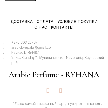
ДОСТАВКА
ОПЛАТА
УСЛОВИЯ ПОКУПКИ
О НАС
КОНТАКТЫ
+370 603 25707
arabickvepalai@gmail.com
Каунас LT-54487
Улица Gandrų 11, Муниципалитет Neveronių, Каунасский
район
Arabic Perfume - RYHANA
F
I
a
n
c
s
e
t
“Даже самый изысканный наряд нуждается в капельке