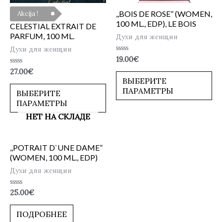
,,BOIS DE ROSE” (WOMEN,
Akcija !
100 ML., EDP), LE BOIS
CELESTIAL EXTRAIT DE
PARFUM, 100 ML.
Духи для женщин
Духи для женщин
Оценка
19.00
€
0
Оценка
27.00
€
из
0
5
ВЫБЕРИТЕ
из
ПАРАМЕТРЫ
5
ВЫБЕРИТЕ
ПАРАМЕТРЫ
НЕТ НА СКЛАДЕ
,,POTRAIT D`UNE DAME”
(WOMEN, 100 ML., EDP)
Духи для женщин
Оценка
25.00
€
0
из
5
ПОДРОБНЕЕ