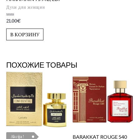
Духи для женщин
Оценка
21.00
€
0
из
5
В КОРЗИНУ
ПОХОЖИЕ ТОВАРЫ
BARAKKAT ROUGE 540
Akcija !