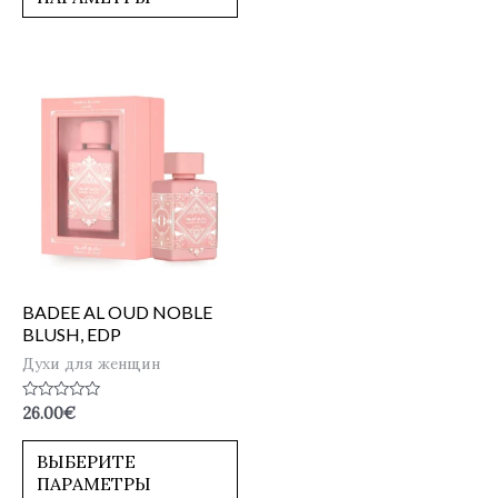
BADEE AL OUD NOBLE
BLUSH, EDP
Духи для женщин
Оценка
26.00
€
0
из
5
ВЫБЕРИТЕ
ПАРАМЕТРЫ