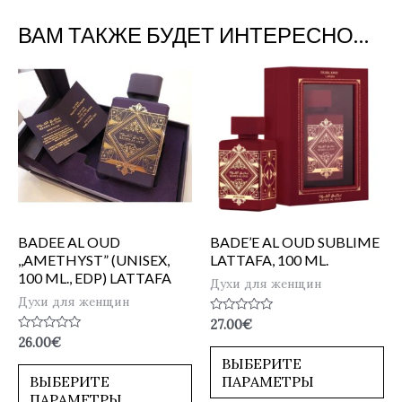
ВАМ ТАКЖЕ БУДЕТ ИНТЕРЕСНО…
BADEE AL OUD
BADE’E AL OUD SUBLIME
,,AMETHYST” (UNISEX,
LATTAFA, 100 ML.
100 ML., EDP) LATTAFA
Духи для женщин
Духи для женщин
Оценка
27.00
€
0
Оценка
26.00
€
из
0
5
ВЫБЕРИТЕ
из
5
ВЫБЕРИТЕ
ПАРАМЕТРЫ
ПАРАМЕТРЫ