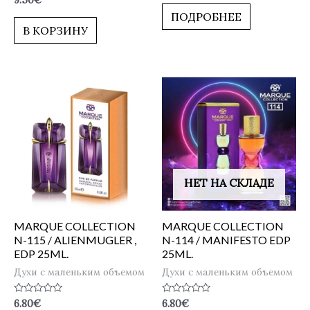
9.50
€
из
0
5
ПОДРОБНЕЕ
из
5
В КОРЗИНУ
НЕТ НА СКЛАДЕ
MARQUE COLLECTION
MARQUE COLLECTION
N-115 / ALIENMUGLER ,
N-114 / MANIFESTO EDP
EDP 25ML.
25ML.
Духи с маленьким объемом
Духи с маленьким объемом
Оценка
Оценка
6.80
€
6.80
€