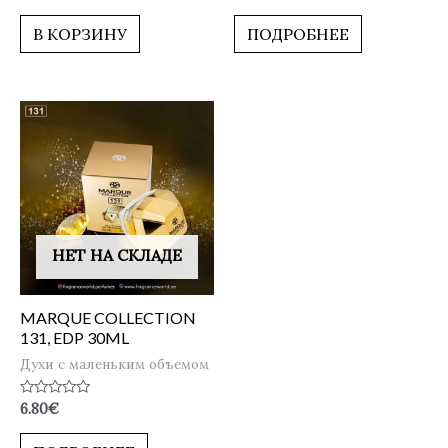
0
0
из
из
5
5
В КОРЗИНУ
ПОДРОБНЕЕ
НЕТ НА СКЛАДЕ
MARQUE COLLECTION
131, EDP 30ML
Духи с маленьким объемом
Оценка
6.80
€
0
из
5