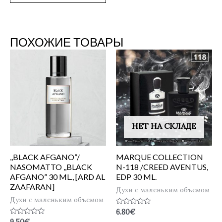
ПОХОЖИЕ ТОВАРЫ
НЕТ НА СКЛАДЕ
,,BLACK AFGANO”/
MARQUE COLLECTION
NASOMATTO ,,BLACK
N-118 /CREED AVENTUS,
AFGANO” 30 ML., [ARD AL
EDP 30 ML.
ZAAFARAN]
Духи с маленьким объемом
Духи с маленьким объемом
Оценка
6.80
€
0
Оценка