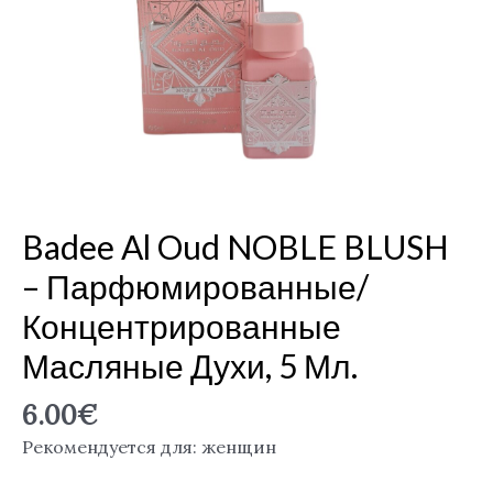
Oud
NOBLE
BLUSH
–
парфюмированные/
концентрированные
масляные
духи,
5
Badee Al Oud NOBLE BLUSH
мл.
– Парфюмированные/
Концентрированные
Масляные Духи, 5 Мл.
6.00
€
Рекомендуется для: женщин