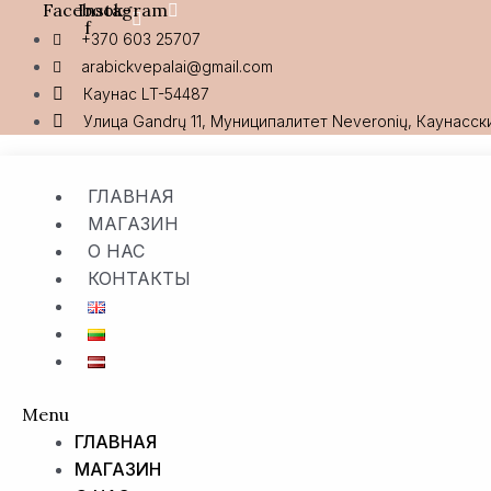
Facebook-
Instagram
Перейти
Количество
f
к
товара
+370 603 25707
содержимому
Aurora
arabickvepalai@gmail.com
OMEGA,
Каунас LT-54487
EDP
Улица Gandrų 11, Муниципалитет Neveronių, Каунасск
ГЛАВНАЯ
МАГАЗИН
О НАС
КОНТАКТЫ
Menu
ГЛАВНАЯ
МАГАЗИН