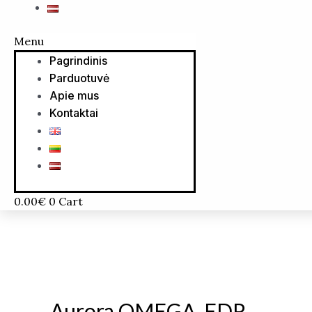
Menu
Pagrindinis
Parduotuvė
Apie mus
Kontaktai
0.00
€
0
Cart
Aurora OMEGA, EDP