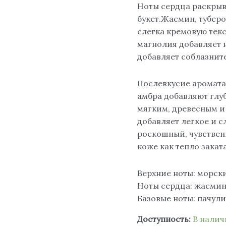
Ноты сердца раскрыв
букет.Жасмин, тубер
слегка кремовую тек
магнолия добавляет 
добавляет соблазнит
Послевкусие аромата
амбра добавляют глу
мягким, древесным и
добавляет легкое и 
роскошный, чувствен
коже как тепло заката
Верхние ноты: морски
Ноты сердца: жасмин,
Базовые ноты: пачули
Доступность:
В нали