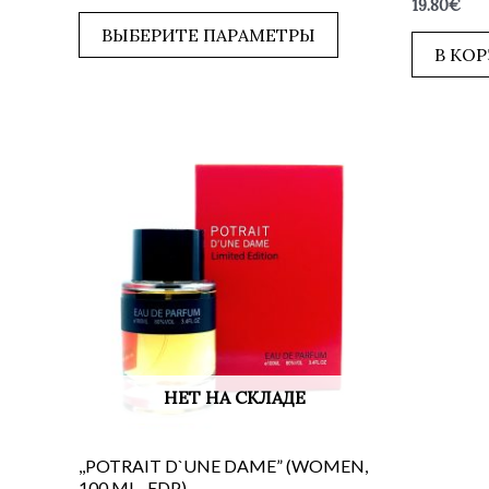
Оценка
19.80
€
из
0
5
из
ВЫБЕРИТЕ ПАРАМЕТРЫ
5
В КО
НЕТ НА СКЛАДЕ
,,POTRAIT D`UNE DAME” (WOMEN,
100 ML., EDP)