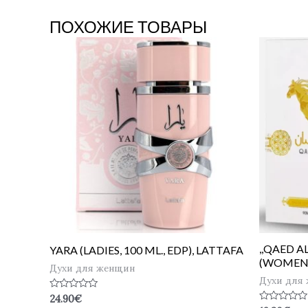
ПОХОЖИЕ ТОВАРЫ
,,QAED 
YARA (LADIES, 100 ML., EDP), LATTAFA
(WOMEN, 
Духи для женщин
Духи для
Оценка
24.90
€
0