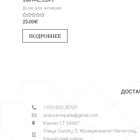
Духи для женщин
Оценка
25.00
€
0
из
5
ПОДРОБНЕЕ
ДОСТА
+370 603 25707
arabickvepalai@gmail.com
Каунас LT-54487
Улица Gandrų 11, Муниципалитет Neveronių,
Каунасский район