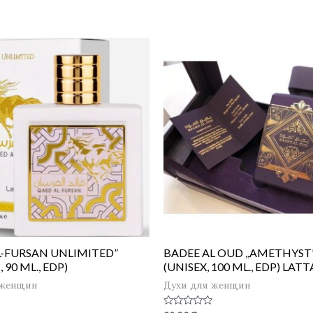
AL-FURSAN UNLIMITED”
BADEE AL OUD ,,AMETHYST
90 ML., EDP)
(UNISEX, 100 ML., EDP) LAT
 женщин
Духи для женщин