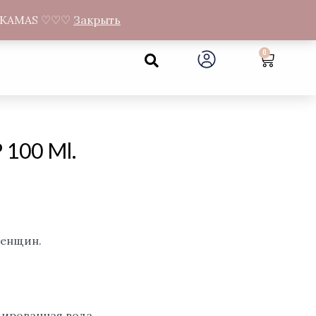
а Gandrų 11, Муниципалитет Neveronių, Каунасский район
NEMOKAMAS ♡♡♡
Закрыть
Search
0
Cart
100 Ml.
женщин.
мированная вода