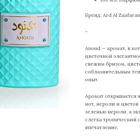
Бренд: Ard Al Zaafar
–
Anoud — аромат, в ко
цветочной элегантно
свежим бризом, цвет
соблазнительным те
опыт.
Аромат открывается 
нот, нероли и цветов
зеленью нероли, а эк
слегка тропический о
впечатление.