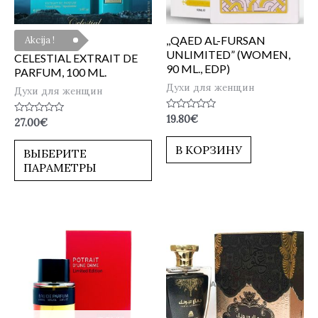
,,QAED AL-FURSAN
Akcija !
UNLIMITED” (WOMEN,
CELESTIAL EXTRAIT DE
90 ML., EDP)
PARFUM, 100 ML.
Духи для женщин
Духи для женщин
Оценка
19.80
€
Оценка
27.00
€
0
0
из
из
5
В КОРЗИНУ
5
ВЫБЕРИТЕ
ПАРАМЕТРЫ