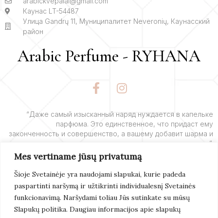
arabickvepalai@gmail.com
Каунас LT-54487
Улица Gandrų 11, Муниципалитет Neveronių, Каунасский
район
Arabic Perfume - RYHANA
F
I
a
n
c
s
e
t
“Даже самый изысканный наряд нуждается в капельке
парфюма. Это единственное, что придаст ему
b
a
законченность и совершенство, а вашему добавит шарма и
o
g
очарования”.
o
r
Mes vertiname jūsų privatumą
k
a
– Ив Сен-Лоран
-
m
Šioje Svetainėje yra naudojami slapukai, kurie padeda
f
paspartinti naršymą ir užtikrinti individualesnį Svetainės
Подробнее
funkcionavimą. Naršydami toliau Jūs sutinkate su mūsų
Slapukų politika. Daugiau informacijos apie slapukų