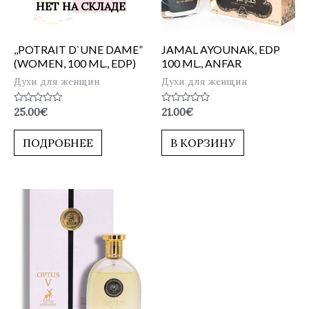
НЕТ НА СКЛАДЕ
,,POTRAIT D`UNE DAME”
JAMAL AYOUNAK, EDP
(WOMEN, 100 ML., EDP)
100 ML., ANFAR
Духи для женщин
Духи для женщин
Оценка
Оценка
25.00
€
21.00
€
0
0
из
из
5
5
ПОДРОБНЕЕ
В КОРЗИНУ