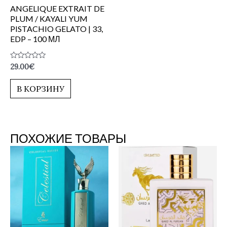
ANGELIQUE EXTRAIT DE
PLUM / KAYALI YUM
PISTACHIO GELATO | 33,
EDP – 100 МЛ
Оценка
29.00
€
0
из
5
В КОРЗИНУ
ПОХОЖИЕ ТОВАРЫ