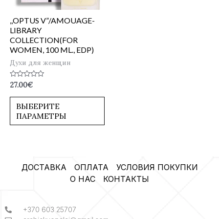
,,OPTUS V”/AMOUAGE-
LIBRARY
COLLECTION(FOR
WOMEN, 100 ML., EDP)
Духи для женщин
Оценка
27.00
€
0
из
5
ВЫБЕРИТЕ
ПАРАМЕТРЫ
ДОСТАВКА
ОПЛАТА
УСЛОВИЯ ПОКУПКИ
О НАС
КОНТАКТЫ
+370 603 25707