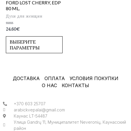
FORD LOST CHERRY, EDP
80 ML.
Духи для женщин
Оценка
24.60
€
0
из
5
ВЫБЕРИТЕ
ПАРАМЕТРЫ
ДОСТАВКА
ОПЛАТА
УСЛОВИЯ ПОКУПКИ
О НАС
КОНТАКТЫ
+370 603 25707
arabickvepalai@gmail.com
Каунас LT-54487
Улица Gandrų 11, Муниципалитет Neveronių, Каунасский
район