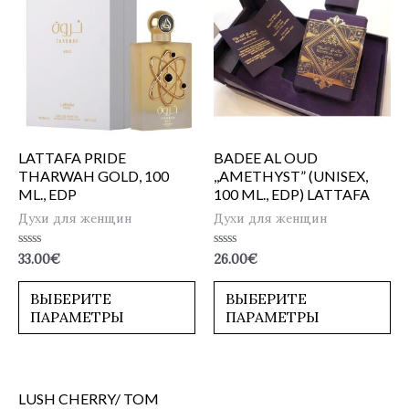
LATTAFA PRIDE
BADEE AL OUD
THARWAH GOLD, 100
,,AMETHYST” (UNISEX,
ML., EDP
100 ML., EDP) LATTAFA
Духи для женщин
Духи для женщин
Оценка
Оценка
33.00
€
26.00
€
0
0
из
из
5
5
ВЫБЕРИТЕ
ВЫБЕРИТЕ
ПАРАМЕТРЫ
ПАРАМЕТРЫ
LUSH CHERRY/ TOM