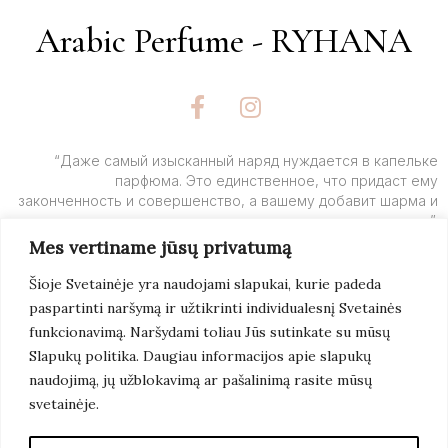
Arabic Perfume - RYHANA
F
I
a
n
c
s
e
t
“Даже самый изысканный наряд нуждается в капельке
парфюма. Это единственное, что придаст ему
b
a
законченность и совершенство, а вашему добавит шарма и
o
g
очарования”.
o
r
Mes vertiname jūsų privatumą
k
a
– Ив Сен-Лоран
-
m
Šioje Svetainėje yra naudojami slapukai, kurie padeda
f
paspartinti naršymą ir užtikrinti individualesnį Svetainės
Подробнее
funkcionavimą. Naršydami toliau Jūs sutinkate su mūsų
Slapukų politika. Daugiau informacijos apie slapukų
naudojimą, jų užblokavimą ar pašalinimą rasite mūsų
svetainėje.
© 2022 Arabic Perfume. Все Права Защищены.
Создание Сайтов:
Artix