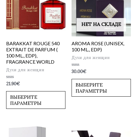
НЕТ НА СКЛАДЕ
BARAKKAT ROUGE 540
AROMA ROSE (UNISEX,
EXTRAIT DE PARFUM (
100 ML., EDP)
100 ML., EDP),
Духи для женщин
FRAGRANCE WORLD
Духи для женщин
Оценка
30.00
€
0
из
5
Оценка
21.90
€
ВЫБЕРИТЕ
0
ПАРАМЕТРЫ
из
5
ВЫБЕРИТЕ
ПАРАМЕТРЫ