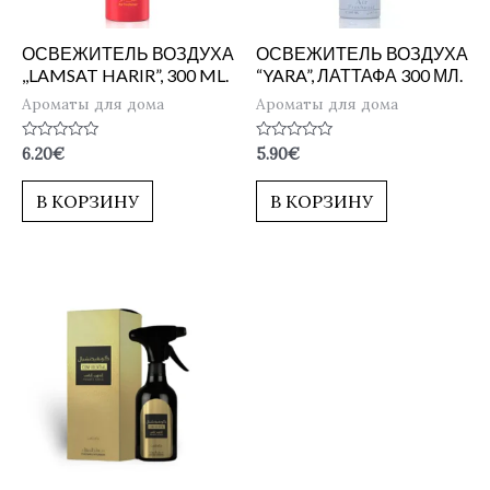
ОСВЕЖИТЕЛЬ ВОЗДУХА
ОСВЕЖИТЕЛЬ ВОЗДУХА
,,LAMSAT HARIR”, 300 ML.
“YARA”, ЛАТТАФА 300 МЛ.
Ароматы для дома
Ароматы для дома
Оценка
Оценка
6.20
€
5.90
€
0
0
из
из
5
5
В КОРЗИНУ
В КОРЗИНУ