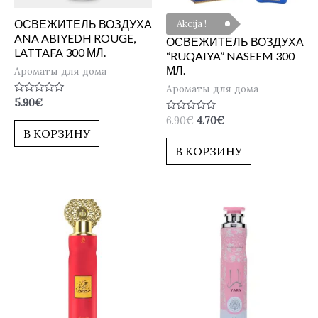
ОСВЕЖИТЕЛЬ ВОЗДУХА
Akcija !
ANA ABIYEDH ROUGE,
ОСВЕЖИТЕЛЬ ВОЗДУХА
LATTAFA 300 МЛ.
“RUQAIYA” NASEEM 300
МЛ.
Ароматы для дома
Ароматы для дома
Оценка
5.90
€
0
Оценка
6.90
€
4.70
€
из
0
5
В КОРЗИНУ
из
5
В КОРЗИНУ