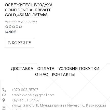
ОСВЕЖИТЕЛЬ ВОЗДУХА
CONFIDENTIAL PRIVATE
GOLD, 450 МЛ. ЛАТАФА
Ароматы для дома
Оценка
14.90
€
0
из
5
В КОРЗИНУ
ДОСТАВКА
ОПЛАТА
УСЛОВИЯ ПОКУПКИ
О НАС
КОНТАКТЫ
+370 603 25707
arabickvepalai@gmail.com
Каунас LT-54487
Улица Gandrų 11, Муниципалитет Neveronių, Каунасский