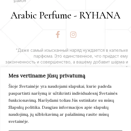
район
Arabic Perfume - RYHANA
F
I
a
n
c
s
e
t
“Даже самый изысканный наряд нуждается в капельке
парфюма. Это единственное, что придаст ему
b
a
законченность и совершенство, а вашему добавит шарма и
o
g
очарования”.
o
r
Mes vertiname jūsų privatumą
k
a
– Ив Сен-Лоран
-
m
Šioje Svetainėje yra naudojami slapukai, kurie padeda
f
paspartinti naršymą ir užtikrinti individualesnį Svetainės
Подробнее
funkcionavimą. Naršydami toliau Jūs sutinkate su mūsų
Slapukų politika. Daugiau informacijos apie slapukų
naudojimą, jų užblokavimą ar pašalinimą rasite mūsų
svetainėje.
© 2022 Arabic Perfume. Все Права Защищены.