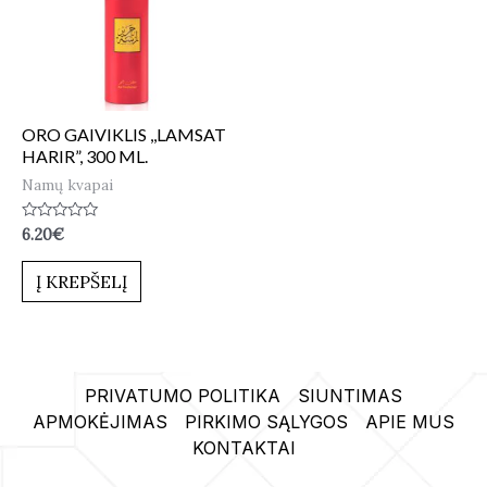
ORO GAIVIKLIS ,,LAMSAT
HARIR”, 300 ML.
Namų kvapai
Įvertinimas:
6.20
€
0
iš
5
Į KREPŠELĮ
PRIVATUMO POLITIKA
SIUNTIMAS
APMOKĖJIMAS
PIRKIMO SĄLYGOS
APIE MUS
KONTAKTAI