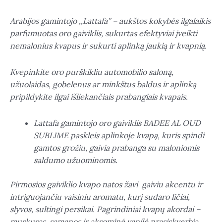
Arabijos gamintojo ,,Lattafa” – aukštos kokybės ilgalaikis
parfumuotas oro gaiviklis, sukurtas efektyviai įveikti
nemalonius kvapus ir sukurti aplinką jaukią ir kvapnią.
Kvepinkite oro purškikliu automobilio saloną,
užuolaidas, gobelenus ar minkštus baldus ir aplinką
pripildykite ilgai išliekančiais prabangiais kvapais.
Lattafa gamintojo oro gaiviklis BADEE AL OUD
SUBLIME paskleis aplinkoje kvapą, kuris spindi
gamtos grožiu, gaivia prabanga su maloniomis
saldumo užuominomis.
Pirmosios gaiviklio kvapo natos žavi gaiviu akcentu ir
intriguojančiu vaisiniu aromatu, kurį sudaro ličiai,
slyvos, sultingi persikai. Pagrindiniai kvapų akordai –
muskusas, samanos ir aksominė vanilė prasiskverbia