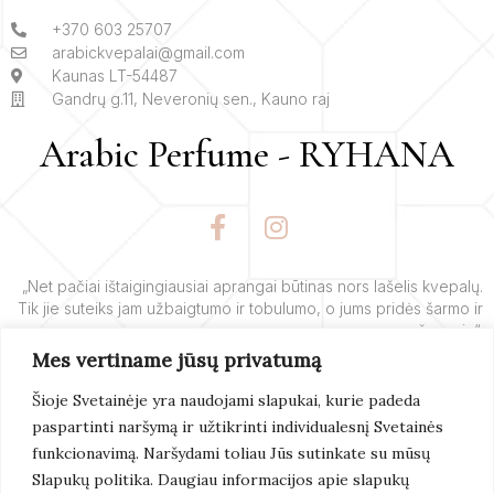
+370 603 25707
arabickvepalai@gmail.com
Kaunas LT-54487
Gandrų g.11, Neveronių sen., Kauno raj
Arabic Perfume - RYHANA
F
I
a
n
c
s
e
t
„Net pačiai ištaigingiausiai aprangai būtinas nors lašelis kvepalų.
Tik jie suteiks jam užbaigtumo ir tobulumo, o jums pridės šarmo ir
b
a
žavesio“.
o
g
Mes vertiname jūsų privatumą
o
r
– Yves’o Saint Laurent’o
k
a
Šioje Svetainėje yra naudojami slapukai, kurie padeda
-
m
paspartinti naršymą ir užtikrinti individualesnį Svetainės
f
Skaityti
Daugiau
funkcionavimą. Naršydami toliau Jūs sutinkate su mūsų
Slapukų politika. Daugiau informacijos apie slapukų