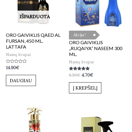
IŠPARDUOTA
ORO GAIVIKLIS QAED AL
Akcija !
FURSAN, 450 ML.
ORO GAIVIKLIS
LATTAFA
,,RUQAIYA” NASEEM 300
ML.
Namų kvapai
Namų kvapai
Įvertinimas:
14.90
€
0
Įvertinimas:
6.90
€
4.70
€
iš
5.00
5
DAUGIAU
iš 5
Į KREPŠELĮ