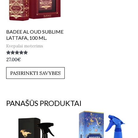
BADEE AL OUD SUBLIME
LATTAFA, 100 ML.
Kvepalai moterims
Įvertinimas:
27.00
€
5.00
iš 5
PASIRINKTI SAVYBES
PANAŠŪS PRODUKTAI