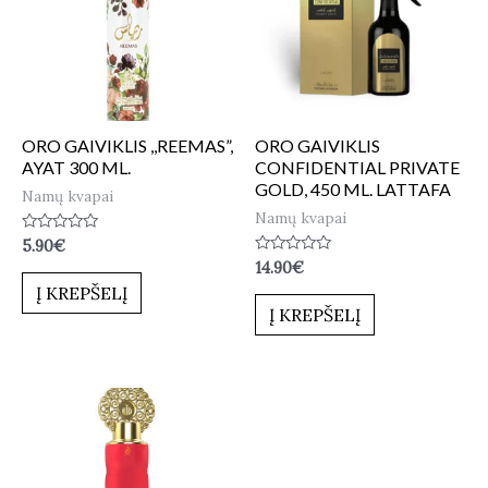
ORO GAIVIKLIS ,,REEMAS”,
ORO GAIVIKLIS
AYAT 300 ML.
CONFIDENTIAL PRIVATE
GOLD, 450 ML. LATTAFA
Namų kvapai
Namų kvapai
Įvertinimas:
5.90
€
0
Įvertinimas:
14.90
€
iš
0
5
Į KREPŠELĮ
iš
5
Į KREPŠELĮ