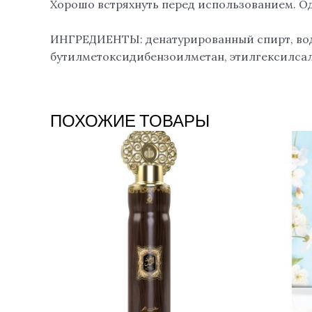
Хорошо встряхнуть перед использованием. О
ИНГРЕДИЕНТЫ: денатурированный спирт, вода
бутилметоксидибензоилметан, этилгексилсал
ПОХОЖИЕ ТОВАРЫ