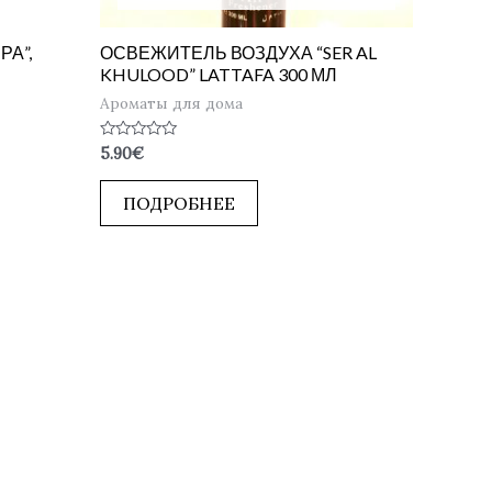
А”,
ОСВЕЖИТЕЛЬ ВОЗДУХА “SER AL
KHULOOD” LATTAFA 300 МЛ
Ароматы для дома
Оценка
5.90
€
0
из
5
ПОДРОБНЕЕ