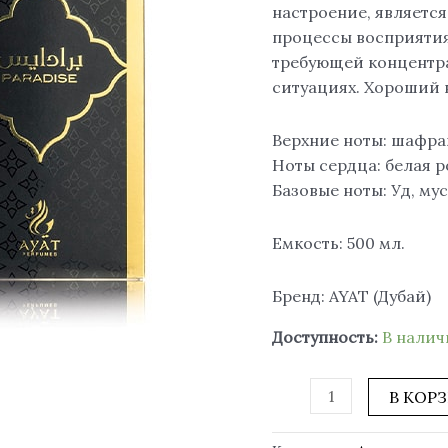
мл.,
настроение, являетс
AYAT
процессы восприятия
требующей концентр
ситуациях. Хороший 
Верхние ноты: шафран
Ноты сердца: белая р
Базовые ноты: Уд, мус
Емкость: 500 мл.
Бренд: AYAT (Дубай)
Доступность:
В нали
В КОР