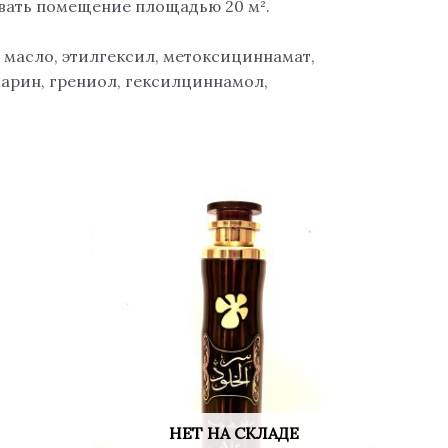
вать помещение площадью 20 м².
масло, этилгексил, метоксициннамат,
арин, грениол, гексилциннамол,
НЕТ НА СКЛАДЕ