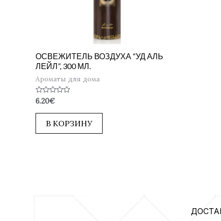
ОСВЕЖИТЕЛЬ ВОЗДУХА “УД АЛЬ
ЛЕЙЛ”, 300 МЛ.
Ароматы для дома
Оценка
6.20
€
0
из
5
В КОРЗИНУ
ДОСТА