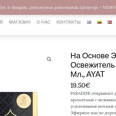
arabickvepalai@gmail.com
Каунас LT-54487
Улиц
Eur. ir daugiau, pristatymas paštomatais Lietuvoje - 
АЯ
МАГАЗИН
О НАС
КОНТАКТЫ
На Основе
Количество
товара
Освежитель 
На
Мл., AYAT
основе
ЭФИРНОГО
19.50
€
масла
Освежитель
PARADISE открывает 
воздуха
ароматами с нежными
"PARADISE"
усиленными нотами м
500
Эфирное масло дерев