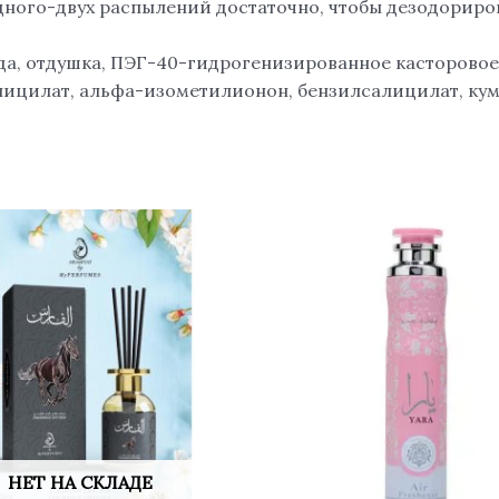
дного-двух распылений достаточно, чтобы дезодориро
, отдушка, ПЭГ-40-гидрогенизированное касторовое 
ицилат, альфа-изометилионон, бензилсалицилат, кум
НЕТ НА СКЛАДЕ