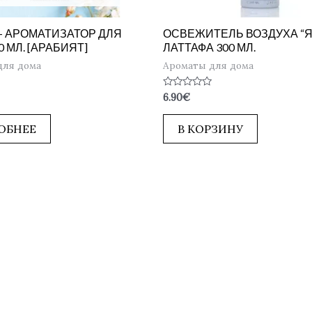
S – АРОМАТИЗАТОР ДЛЯ
ОСВЕЖИТЕЛЬ ВОЗДУХА “ЯР
0 МЛ. [АРАБИЯТ]
ЛАТТАФА 300 МЛ.
для дома
Ароматы для дома
Оценка
6.90
€
0
из
5
ОБНЕЕ
В КОРЗИНУ