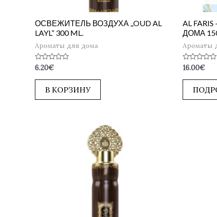
ОСВЕЖИТЕЛЬ ВОЗДУХА ,,OUD AL
AL FARI
LAYL” 300 ML.
ДОМА 15
Ароматы для дома
Ароматы 
Оценка
Оценка
6.20
€
16.00
€
0
0
из
из
5
5
В КОРЗИНУ
ПОДР