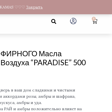
а Gandrų 11, Муниципалитет Neveronių, Каунасский район
NEMOKAMAS ♡♡♡
Закрыть
Search
0
Cart
 ЭФИРНОГО Масла
Воздуха “PARADISE” 500
дверь в ваш дом сладкими и чистыми
 аккордами розы, амбры и шафрана,
ускуса, амбры и уда.
а РАЙ и амбры положительно влияет на