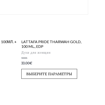
100МЛ. +
LATTAFA PRIDE THARWAH GOLD,
100 ML., EDP
Духи для женщин
Оценка
33.00
€
0
из
5
ВЫБЕРИТЕ ПАРАМЕТРЫ