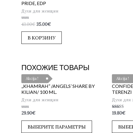
PRIDE, EDP
Духи для женщин
Оценка
43.00
€
35.00
€
0
из
5
В КОРЗИНУ
ПОХОЖИЕ ТОВАРЫ
Akcija !
Akcija !
,,KHAMRAH” /ANGELS’ SHARE BY
CONFIDE
KILIAN/ 100 ML.
TERENZI 
Духи для женщин
Духи для
Оценка
Оценка
29.90
€
19.80
€
0
4.50
из
из 5
5
ВЫБЕРИТЕ ПАРАМЕТРЫ
ВЫБЕ