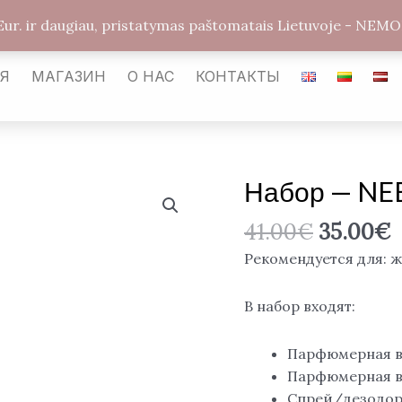
arabickvepalai@gmail.com
Каунас LT-54487
Улиц
Eur. ir daugiau, pristatymas paštomatais Lietuvoje - 
АЯ
МАГАЗИН
О НАС
КОНТАКТЫ
Набор — NEB
Количество
товара
41.00
€
35.00
€
Набор
—
Рекомендуется для: 
NEBRAS
Lattafa
В набор входят:
Pride,
EDP
Парфюмерная во
Парфюмерная во
Спрей/дезодора