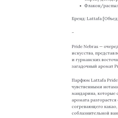
Флакон/распыли
Бренд: Lattafa [Объ
–
Pride Nebras — очер
искусства, представл
и гурманских восточ
загадочный аромат Pr
Парфюм Lattafa Pride
чувственными нотами
мандарина, которые 
аромата разгорается 
согревающего какао,
соблазнительной ва