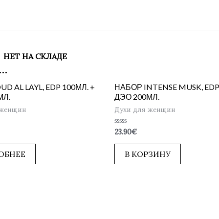
НЕТ НА СКЛАДЕ
…
D AL LAYL, EDP 100МЛ. +
НАБОР INTENSE MUSK, EDP 
МЛ.
ДЭО 200МЛ.
 женщин
Духи для женщин
Оценка
23.90
€
0
из
5
ОБНЕЕ
В КОРЗИНУ