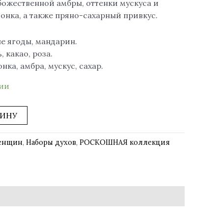
божественной амбры, оттенки мускуса и
онка, а также пряно-сахарный привкус.
е ягоды, мандарин.
 какао, роза.
нка, амбра, мускус, сахар.
чии
ЗИНУ
женщин
,
Наборы духов
,
РОСКОШНАЯ коллекция