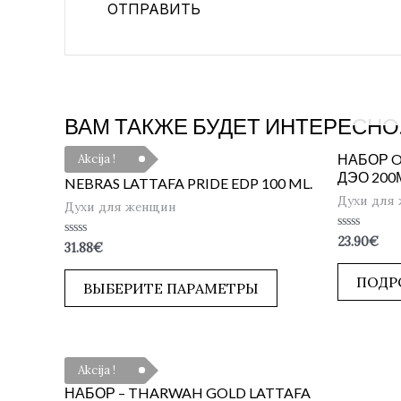
ВАМ ТАКЖЕ БУДЕТ ИНТЕРЕСНО
НАБОР OU
Akcija !
ДЭО 200
NEBRAS LATTAFA PRIDE EDP 100 ML.
Духи для
Духи для женщин
Оценка
23.90
€
Оценка
31.88
€
0
0
из
из
5
ПОДР
5
ВЫБЕРИТЕ ПАРАМЕТРЫ
Akcija !
НАБОР – THARWAH GOLD LATTAFA