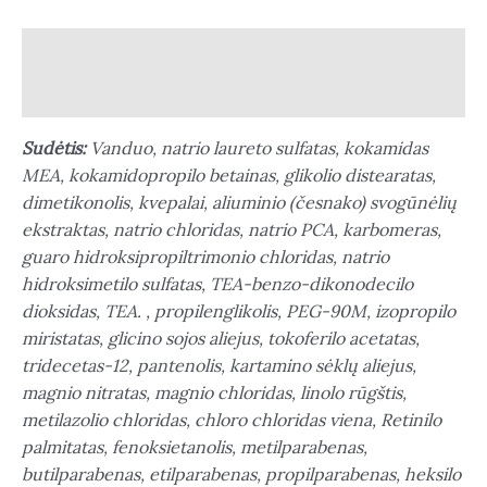
Aprašymas
Atsiliepimai (0)
Sudėtis:
Vanduo, natrio laureto sulfatas, kokamidas
MEA, kokamidopropilo betainas, glikolio distearatas,
dimetikonolis, kvepalai, aliuminio (česnako) svogūnėlių
ekstraktas, natrio chloridas, natrio PCA, karbomeras,
guaro hidroksipropiltrimonio chloridas, natrio
hidroksimetilo sulfatas, TEA-benzo-dikonodecilo
dioksidas, TEA. , propilenglikolis, PEG-90M, izopropilo
miristatas, glicino sojos aliejus, tokoferilo acetatas,
tridecetas-12, pantenolis, kartamino sėklų aliejus,
magnio nitratas, magnio chloridas, linolo rūgštis,
metilazolio chloridas, chloro chloridas viena, Retinilo
palmitatas, fenoksietanolis, metilparabenas,
butilparabenas, etilparabenas, propilparabenas, heksilo