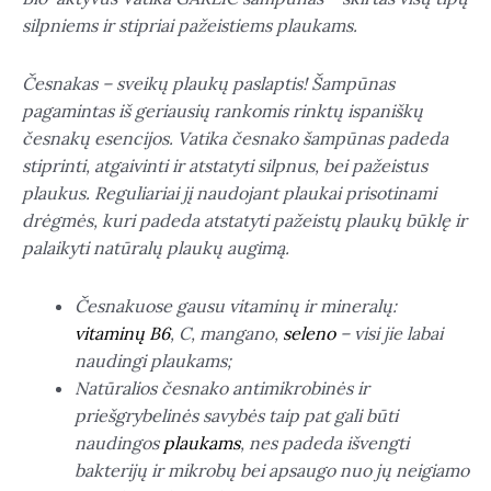
silpniems ir stipriai pažeistiems plaukams.
Česnakas – sveikų plaukų paslaptis! Šampūnas
pagamintas iš geriausių rankomis rinktų ispaniškų
česnakų esencijos. Vatika česnako šampūnas padeda
stiprinti, atgaivinti ir atstatyti silpnus, bei pažeistus
plaukus. Reguliariai jį naudojant plaukai prisotinami
drėgmės, kuri padeda atstatyti pažeistų plaukų būklę ir
palaikyti natūralų plaukų augimą.
Česnakuose gausu vitaminų ir mineralų:
vitaminų B6
, C, mangano,
seleno
– visi jie labai
naudingi plaukams;
Natūralios česnako antimikrobinės ir
priešgrybelinės savybės taip pat gali būti
naudingos
plaukams
, nes padeda išvengti
bakterijų ir mikrobų bei apsaugo nuo jų neigiamo