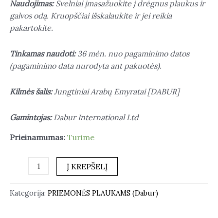
Naudojimas:
Švelniai įmasažuokite į drėgnus plaukus ir
galvos odą. Kruopščiai išskalaukite ir jei reikia
pakartokite.
Tinkamas naudoti:
36 mėn. nuo pagaminimo datos
(pagaminimo data nurodyta ant pakuotės).
Kilmės šalis:
Jungtiniai Arabų Emyratai [DABUR]
Gamintojas:
Dabur International Ltd
Prieinamumas:
Turime
Į KREPŠELĮ
Kategorija:
PRIEMONĖS PLAUKAMS (Dabur)