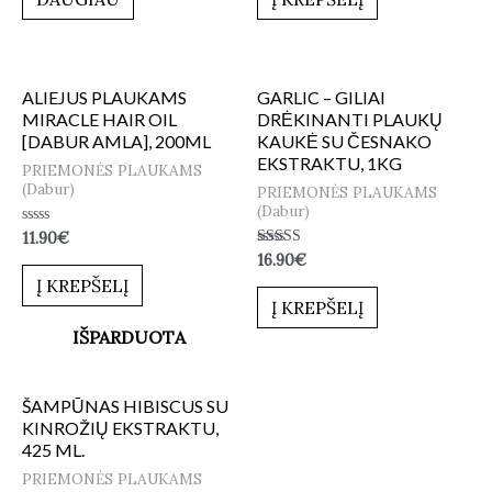
ALIEJUS PLAUKAMS
GARLIC – GILIAI
MIRACLE HAIR OIL
DRĖKINANTI PLAUKŲ
[DABUR AMLA], 200ML
KAUKĖ SU ČESNAKO
EKSTRAKTU, 1KG
PRIEMONĖS PLAUKAMS
(Dabur)
PRIEMONĖS PLAUKAMS
(Dabur)
Įvertinimas:
11.90
€
0
Įvertinimas:
16.90
€
iš
5.00
5
Į KREPŠELĮ
iš 5
Į KREPŠELĮ
IŠPARDUOTA
ŠAMPŪNAS HIBISCUS SU
KINROŽIŲ EKSTRAKTU,
425 ML.
PRIEMONĖS PLAUKAMS