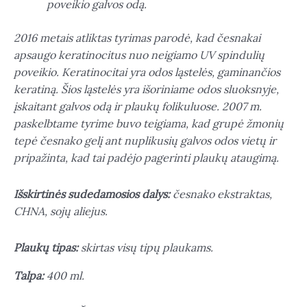
poveikio galvos odą.
2016 metais atliktas tyrimas parodė, kad česnakai
apsaugo keratinocitus nuo neigiamo UV spindulių
poveikio. Keratinocitai yra odos ląstelės, gaminančios
keratiną. Šios ląstelės yra išoriniame odos sluoksnyje,
įskaitant galvos odą ir plaukų folikuluose. 2007 m.
paskelbtame tyrime buvo teigiama, kad grupė žmonių
tepė česnako gelį ant nuplikusių galvos odos vietų ir
pripažinta, kad tai padėjo pagerinti plaukų ataugimą.
Išskirtinės sudedamosios dalys:
česnako ekstraktas,
CHNA, sojų aliejus.
Plaukų tipas:
skirtas visų tipų plaukams.
Talpa:
400 ml.