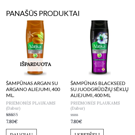
PANAŠŪS PRODUKTAI
IŠPARDUOTA
ŠAMPŪNAS ARGAN SU
ŠAMPŪNAS BLACKSEED
ARGANO ALIEJUMI, 400
SU JUODGRŪDŽIŲ SĖKLŲ
ML.
ALIEJUMI, 400 ML
PRIEMONĖS PLAUKAMS
PRIEMONĖS PLAUKAMS
(Dabur)
(Dabur)
Įvertinimas:
Įvertinimas:
7.80
€
7.80
€
5.00
0
iš 5
iš
5
DAUGIAU
Į KREPŠELĮ