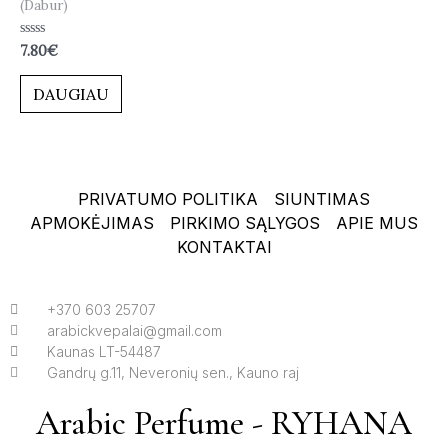
(Dabur)
Įvertinimas:
7.80
€
0
iš
5
DAUGIAU
PRIVATUMO POLITIKA
SIUNTIMAS
APMOKĖJIMAS
PIRKIMO SĄLYGOS
APIE MUS
KONTAKTAI
+370 603 25707
arabickvepalai@gmail.com
Kaunas LT-54487
Gandrų g.11, Neveronių sen., Kauno raj
Arabic Perfume - RYHANA