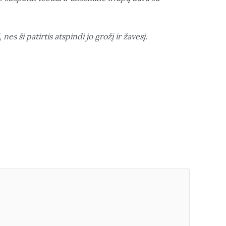
s ši patirtis atspindi jo grožį ir žavesį.