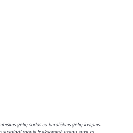
biškas gėlių sodas su karališkais gėlių kvapais.
ip suspindi tobula ir aksominė kvapų aura su