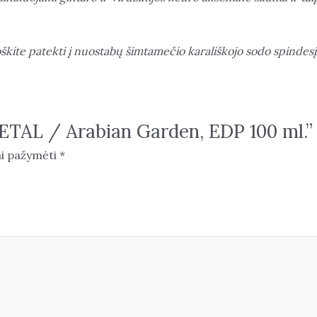
škite patekti į nuostabų šimtamečio karališkojo sodo spindesį, ne
ETAL / Arabian Garden, EDP 100 ml.”
iai pažymėti
*