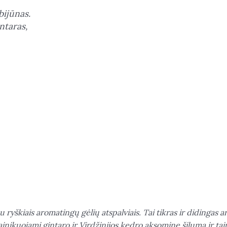
bijūnas.
ntaras,
yškiais aromatingų gėlių atspalviais. Tai tikras ir didingas ara
ainikuojami gintaro ir Virdžinijos kedro aksomine šiluma ir ta