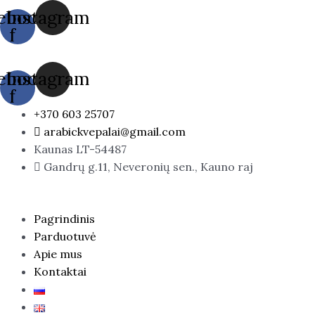
Pereiti
produkto
ebook-
Instagram
prie
kiekis:
f
turinio
ROSE
PETAL
ebook-
Instagram
/
f
Arabian
Garden,
+370 603 25707
EDP
arabickvepalai@gmail.com
100
Kaunas LT-54487
ml.
Gandrų g.11, Neveronių sen., Kauno raj
Pagrindinis
Parduotuvė
Apie mus
Kontaktai