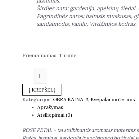
jazminas.
Širdies nata: gardenija, apelsinų žiedai, 
Pagrindinės natos: baltasis muskusas, gi
sandalmedis, vanilė, Virdžinijos kedras.
Prieinamumas:
Turime
Į KREPŠELĮ
Kategorijos:
GERA KAINA !!!
,
Kvepalai moterims
Aprašymas
Atsiliepimai (0)
ROSE PETAL – tai stulbinantis aromatas moterims su r
Rožės, jazminai, gardenija ir apelsinmedžio žiedai v