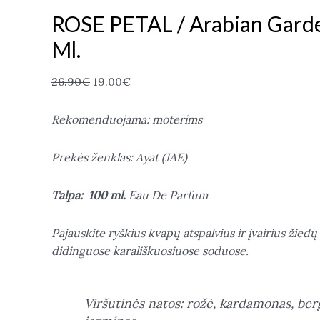
ROSE PETAL / Arabian Gard
Ml.
26.90
€
19.00
€
Rekomenduojama: moterims
Prekės ženklas: Ayat (JAE)
Talpa:
100 ml.
Eau De Parfum
Pajauskite ryškius kvapų atspalvius ir įvairius žied
didinguose karališkuosiuose soduose.
Viršutinės natos: rožė, kardamonas, be