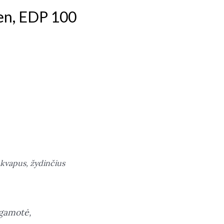
en, EDP 100
ų kvapus, žydinčius
rgamotė,