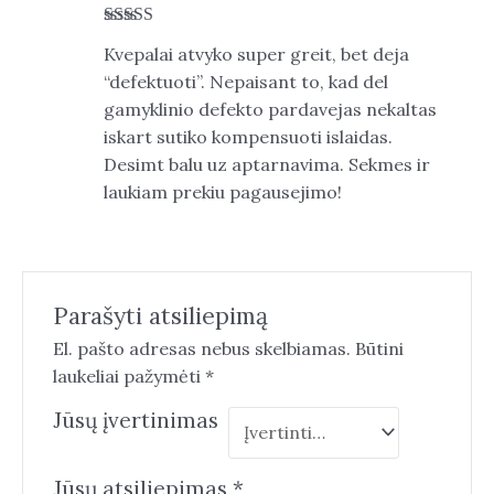
Įvertinima
Kvepalai atvyko super greit, bet deja
s:
4
iš 5
“defektuoti”. Nepaisant to, kad del
gamyklinio defekto pardavejas nekaltas
iskart sutiko kompensuoti islaidas.
Desimt balu uz aptarnavima. Sekmes ir
laukiam prekiu pagausejimo!
Parašyti atsiliepimą
El. pašto adresas nebus skelbiamas.
Būtini
laukeliai pažymėti
*
Jūsų įvertinimas
Jūsų atsiliepimas
*