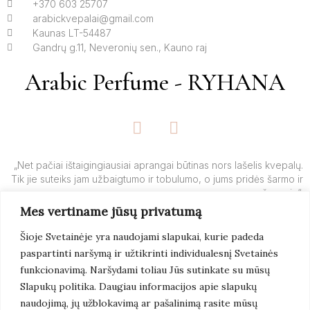
+370 603 25707
arabickvepalai@gmail.com
Kaunas LT-54487
Gandrų g.11, Neveronių sen., Kauno raj
Arabic Perfume - RYHANA
F
I
a
n
c
s
e
t
„Net pačiai ištaigingiausiai aprangai būtinas nors lašelis kvepalų.
Tik jie suteiks jam užbaigtumo ir tobulumo, o jums pridės šarmo ir
b
a
žavesio“.
o
g
Mes vertiname jūsų privatumą
o
r
– Yves’o Saint Laurent’o
k
a
Šioje Svetainėje yra naudojami slapukai, kurie padeda
-
m
paspartinti naršymą ir užtikrinti individualesnį Svetainės
f
Skaityti
Daugiau
funkcionavimą. Naršydami toliau Jūs sutinkate su mūsų
Slapukų politika. Daugiau informacijos apie slapukų
naudojimą, jų užblokavimą ar pašalinimą rasite mūsų