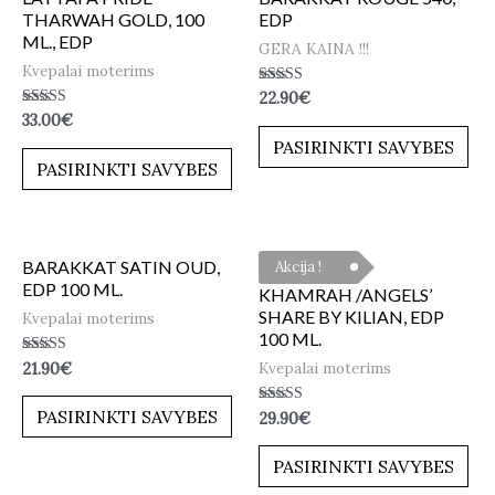
THARWAH GOLD, 100
EDP
ML., EDP
GERA KAINA !!!
Kvepalai moterims
Įvertinimas:
22.90
€
5.00
Įvertinimas:
33.00
€
iš 5
5.00
PASIRINKTI SAVYBES
iš 5
PASIRINKTI SAVYBES
BARAKKAT SATIN OUD,
Akcija !
EDP 100 ML.
KHAMRAH /ANGELS’
SHARE BY KILIAN, EDP
Kvepalai moterims
100 ML.
Įvertinimas:
Kvepalai moterims
21.90
€
5.00
iš 5
PASIRINKTI SAVYBES
Įvertinimas:
29.90
€
4.80
iš 5
PASIRINKTI SAVYBES