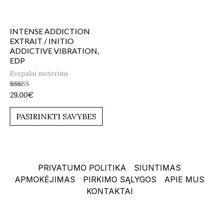
INTENSE ADDICTION
EXTRAIT / INITIO
ADDICTIVE VIBRATION,
EDP
Kvepalai moterims
Įvertinimas:
29.00
€
5.00
iš 5
PASIRINKTI SAVYBES
PRIVATUMO POLITIKA
SIUNTIMAS
APMOKĖJIMAS
PIRKIMO SĄLYGOS
APIE MUS
KONTAKTAI