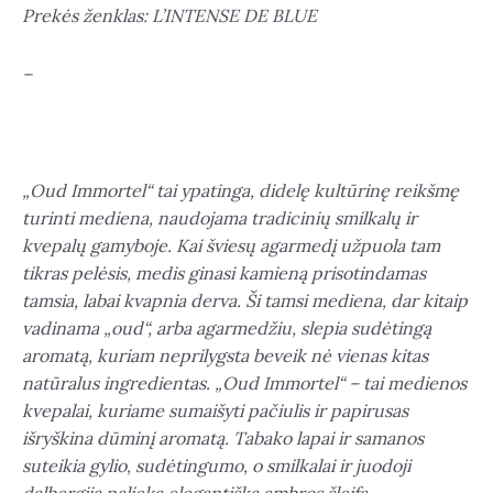
Prekės ženklas: L’INTENSE DE BLUE
–
„Oud Immortel“ tai ypatinga, didelę kultūrinę reikšmę
turinti mediena, naudojama tradicinių smilkalų ir
kvepalų gamyboje. Kai šviesų agarmedį užpuola tam
tikras pelėsis, medis ginasi kamieną prisotindamas
tamsia, labai kvapnia derva. Ši tamsi mediena, dar kitaip
vadinama „oud“, arba agarmedžiu, slepia sudėtingą
aromatą, kuriam neprilygsta beveik nė vienas kitas
natūralus ingredientas. „Oud Immortel“ – tai medienos
kvepalai, kuriame sumaišyti pačiulis ir papirusas
išryškina dūminį aromatą. Tabako lapai ir samanos
suteikia gylio, sudėtingumo, o smilkalai ir juodoji
dalbergija palieka elegantišką ambros šleifą.