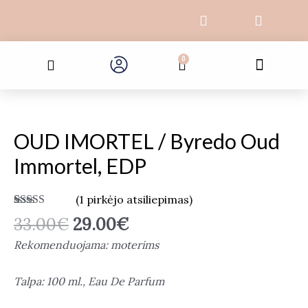
Pereiti
F
I
prie
a
n
c
s
turinio
Search
e
t
Menu
0
Cart
b
a
o
g
o
r
produkto
Akcija !
k
a
kiekis:
-
m
OUD
f
OUD IMORTEL / Byredo Oud
IMORTEL
Immortel, EDP
/
Byredo
(
1
pirkėjo atsiliepimas)
Oud
Įvertinimas:
1
Immortel,
33.00
€
29.00
€
4.00
iš 5
EDP
(viso
Rekomenduojama: moterims
įvertinimų:
)
Talpa: 100 ml., Eau De Parfum