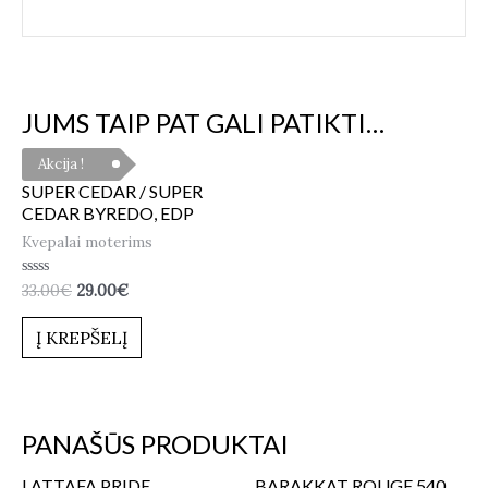
JUMS TAIP PAT GALI PATIKTI…
Akcija !
SUPER CEDAR / SUPER
CEDAR BYREDO, EDP
Kvepalai moterims
Įvertinimas:
33.00
€
29.00
€
0
iš
5
Į KREPŠELĮ
PANAŠŪS PRODUKTAI
LATTAFA PRIDE
BARAKKAT ROUGE 540,