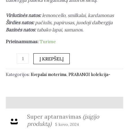
Viršutinės natos:
lemoncello, smilkalai, kardamonas
Širdies natos:
pačiulis, papirusas, juodoji dalbergija
Bazinės natos:
tabako lapai, samanos.
Prieinamumas:
Turime
Į KREPŠELĮ
Kategorijos:
Kvepalai moterims
,
PRABANGI kolekcija-
Atsiliepimai (1)
Super aptarnavimas
(įsigijo
produktą)
5 kovo, 2024