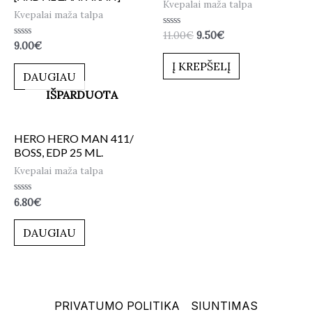
Kvepalai maža talpa
Kvepalai maža talpa
Įvertinimas:
11.00
€
9.50
€
0
Įvertinimas:
9.00
€
iš
0
5
iš
Į KREPŠELĮ
5
DAUGIAU
IŠPARDUOTA
HERO HERO MAN 411/
BOSS, EDP 25 ML.
Kvepalai maža talpa
Įvertinimas:
6.80
€
0
iš
5
DAUGIAU
PRIVATUMO POLITIKA
SIUNTIMAS