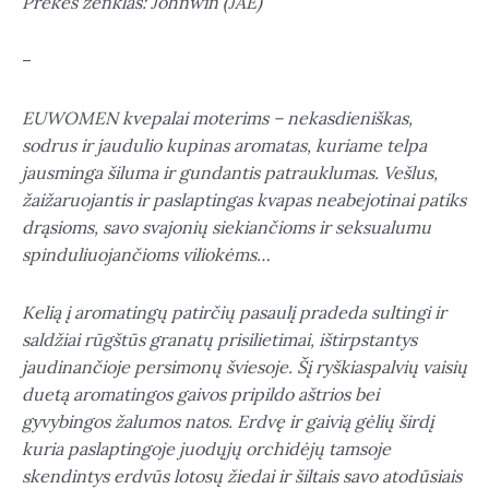
Prekės ženklas: Johnwin (JAE)
–
EUWOMEN kvepalai moterims – nekasdieniškas,
sodrus ir jaudulio kupinas aromatas, kuriame telpa
jausminga šiluma ir gundantis patrauklumas. Vešlus,
žaižaruojantis ir paslaptingas kvapas neabejotinai patiks
drąsioms, savo svajonių siekiančioms ir seksualumu
spinduliuojančioms viliokėms…
Kelią į aromatingų patirčių pasaulį pradeda sultingi ir
saldžiai rūgštūs granatų prisilietimai, ištirpstantys
jaudinančioje persimonų šviesoje. Šį ryškiaspalvių vaisių
duetą aromatingos gaivos pripildo aštrios bei
gyvybingos žalumos natos. Erdvę ir gaivią gėlių širdį
kuria paslaptingoje juodųjų orchidėjų tamsoje
skendintys erdvūs lotosų žiedai ir šiltais savo atodūsiais