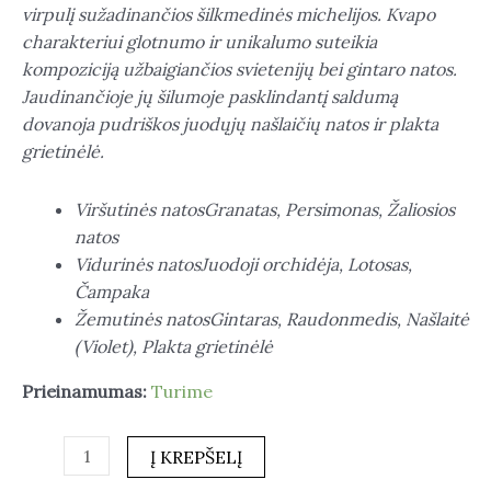
virpulį sužadinančios šilkmedinės michelijos. Kvapo
charakteriui glotnumo ir unikalumo suteikia
kompoziciją užbaigiančios svietenijų bei gintaro natos.
Jaudinančioje jų šilumoje pasklindantį saldumą
dovanoja pudriškos juodųjų našlaičių natos ir plakta
grietinėlė.
Viršutinės natosGranatas, Persimonas, Žaliosios
natos
Vidurinės natosJuodoji orchidėja, Lotosas,
Čampaka
Žemutinės natosGintaras, Raudonmedis, Našlaitė
(Violet), Plakta grietinėlė
Prieinamumas:
Turime
Į KREPŠELĮ