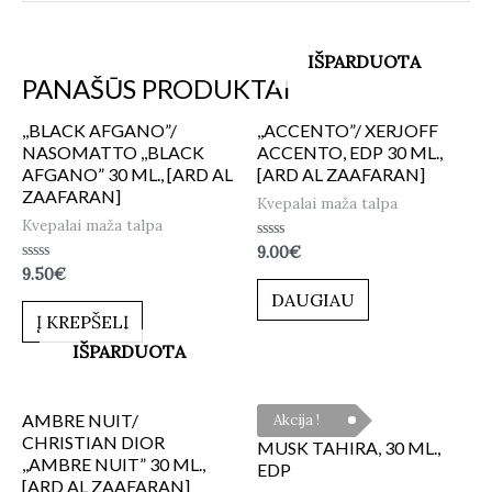
IŠPARDUOTA
PANAŠŪS PRODUKTAI
,,BLACK AFGANO”/
,,ACCENTO”/ XERJOFF
NASOMATTO ,,BLACK
ACCENTO, EDP 30 ML.,
AFGANO” 30 ML., [ARD AL
[ARD AL ZAAFARAN]
ZAAFARAN]
Kvepalai maža talpa
Kvepalai maža talpa
Įvertinimas:
9.00
€
0
Įvertinimas:
9.50
€
iš
0
5
DAUGIAU
iš
5
Į KREPŠELĮ
IŠPARDUOTA
AMBRE NUIT/
Akcija !
CHRISTIAN DIOR
MUSK TAHIRA, 30 ML.,
,,AMBRE NUIT” 30 ML.,
EDP
[ARD AL ZAAFARAN]