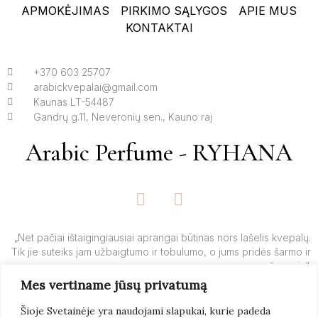
APMOKĖJIMAS
PIRKIMO SĄLYGOS
APIE MUS
KONTAKTAI
+370 603 25707
arabickvepalai@gmail.com
Kaunas LT-54487
Gandrų g.11, Neveronių sen., Kauno raj
Arabic Perfume - RYHANA
F
I
a
n
c
s
e
t
„Net pačiai ištaigingiausiai aprangai būtinas nors lašelis kvepalų.
Tik jie suteiks jam užbaigtumo ir tobulumo, o jums pridės šarmo ir
b
a
žavesio“.
o
g
Mes vertiname jūsų privatumą
o
r
– Yves’o Saint Laurent’o
k
a
Šioje Svetainėje yra naudojami slapukai, kurie padeda