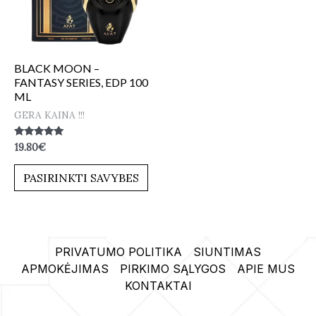
BLACK MOON –
FANTASY SERIES, EDP 100
ML
GERA KAINA !!!
Įvertinimas:
19.80
€
5.00
iš 5
PASIRINKTI SAVYBES
PRIVATUMO POLITIKA
SIUNTIMAS
APMOKĖJIMAS
PIRKIMO SĄLYGOS
APIE MUS
KONTAKTAI