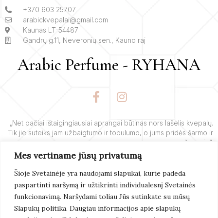
+370 603 25707
arabickvepalai@gmail.com
Kaunas LT-54487
Gandrų g.11, Neveronių sen., Kauno raj
Arabic Perfume - RYHANA
F
I
a
n
c
s
e
t
„Net pačiai ištaigingiausiai aprangai būtinas nors lašelis kvepalų.
Tik jie suteiks jam užbaigtumo ir tobulumo, o jums pridės šarmo ir
b
a
žavesio“.
o
g
Mes vertiname jūsų privatumą
o
r
– Yves’o Saint Laurent’o
k
a
Šioje Svetainėje yra naudojami slapukai, kurie padeda
-
m
paspartinti naršymą ir užtikrinti individualesnį Svetainės
f
Skaityti
Daugiau
funkcionavimą. Naršydami toliau Jūs sutinkate su mūsų
Slapukų politika. Daugiau informacijos apie slapukų