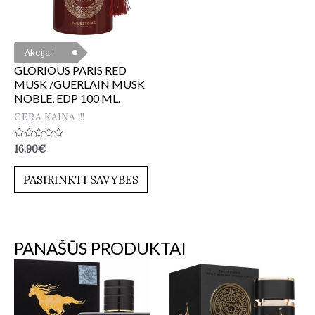
Akcija !
GLORIOUS PARIS RED
MUSK /GUERLAIN MUSK
NOBLE, EDP 100 ML.
GERA KAINA !!!
Įvertinimas:
16.90
€
0
iš
5
PASIRINKTI SAVYBES
PANAŠŪS PRODUKTAI