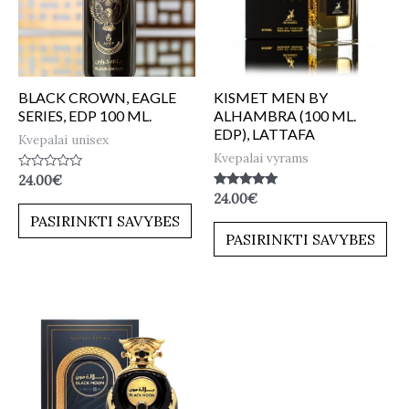
BLACK CROWN, EAGLE
KISMET MEN BY
SERIES, EDP 100 ML.
ALHAMBRA (100 ML.
EDP), LATTAFA
Kvepalai unisex
Kvepalai vyrams
Įvertinimas:
24.00
€
0
Įvertinimas:
24.00
€
iš
5.00
5
PASIRINKTI SAVYBES
iš 5
PASIRINKTI SAVYBES