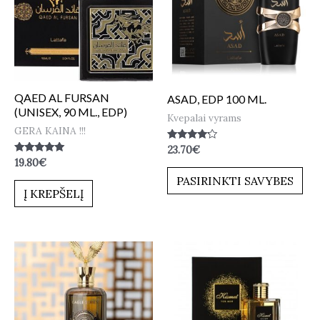
QAED AL FURSAN
ASAD, EDP 100 ML.
(UNISEX, 90 ML., EDP)
Kvepalai vyrams
GERA KAINA !!!
Įvertinimas:
23.70
€
4.00
Įvertinimas:
19.80
€
iš 5
5.00
PASIRINKTI SAVYBES
iš 5
Į KREPŠELĮ