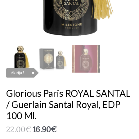
100
ml.
Akcija !
Glorious Paris ROYAL SANTAL
/ Guerlain Santal Royal, EDP
100 Ml.
22.00
€
16.90
€