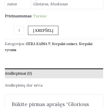
natos
Gintaras, Muskusas
Prieinamumas:
Turime
Į KREPŠELĮ
Kategorijos:
GERA KAINA !!!
,
Kvepalai unisex
,
Kvepalai
vyrams
Atsiliepimai (0)
Atsiliepimų dar nėra.
Būkite pirmas aprašęs “Glorious