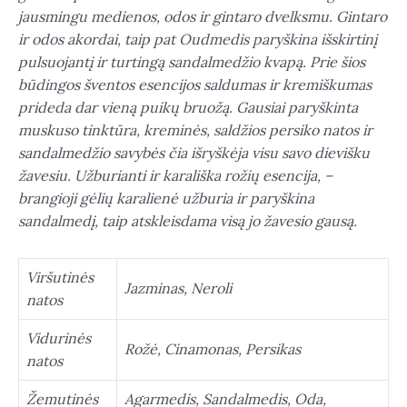
jausmingu medienos, odos ir gintaro dvelksmu. Gintaro
ir odos akordai, taip pat Oudmedis paryškina išskirtinį
pulsuojantį ir turtingą sandalmedžio kvapą. Prie šios
būdingos šventos esencijos saldumas ir kremiškumas
prideda dar vieną puikų bruožą. Gausiai paryškinta
muskuso tinktūra, kreminės, saldžios persiko natos ir
sandalmedžio savybės čia išryškėja visu savo dievišku
žavesiu. Užburianti ir karališka rožių esencija, –
brangioji gėlių karalienė užburia ir paryškina
sandalmedį, taip atskleisdama visą jo žavesio gausą.
Viršutinės
Jazminas, Neroli
natos
Vidurinės
Rožė, Cinamonas, Persikas
natos
Žemutinės
Agarmedis, Sandalmedis, Oda,