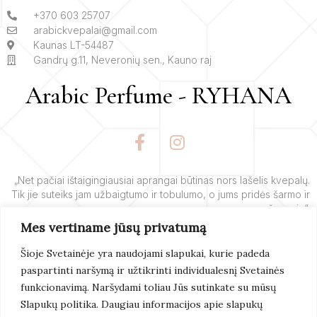
+370 603 25707
arabickvepalai@gmail.com
Kaunas LT-54487
Gandrų g.11, Neveronių sen., Kauno raj
Arabic Perfume - RYHANA
F
I
a
n
c
s
e
t
„Net pačiai ištaigingiausiai aprangai būtinas nors lašelis kvepalų.
Tik jie suteiks jam užbaigtumo ir tobulumo, o jums pridės šarmo ir
b
a
žavesio“.
o
g
Mes vertiname jūsų privatumą
o
r
– Yves’o Saint Laurent’o
k
a
Šioje Svetainėje yra naudojami slapukai, kurie padeda
-
m
paspartinti naršymą ir užtikrinti individualesnį Svetainės
f
Skaityti
Daugiau
funkcionavimą. Naršydami toliau Jūs sutinkate su mūsų
Slapukų politika. Daugiau informacijos apie slapukų