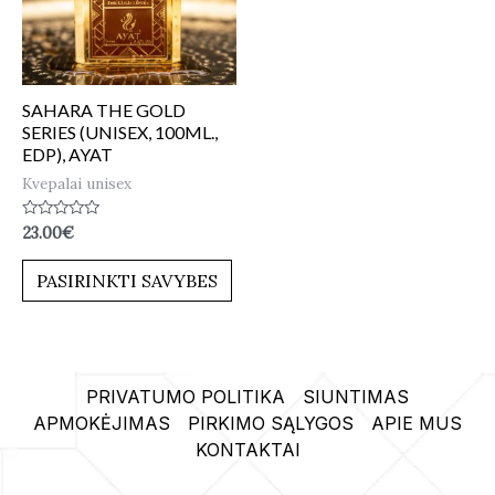
SAHARA THE GOLD
SERIES (UNISEX, 100ML.,
EDP), AYAT
Kvepalai unisex
Įvertinimas:
23.00
€
0
iš
5
PASIRINKTI SAVYBES
PRIVATUMO POLITIKA
SIUNTIMAS
APMOKĖJIMAS
PIRKIMO SĄLYGOS
APIE MUS
KONTAKTAI