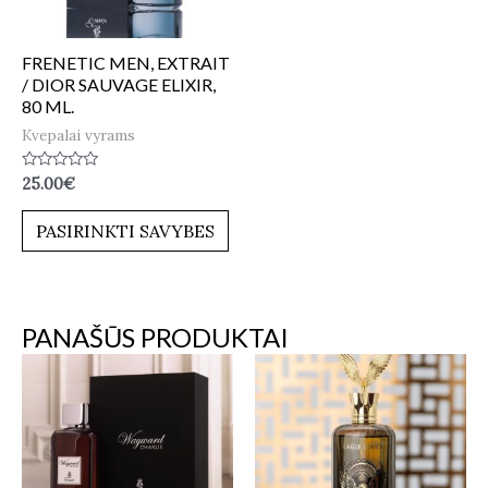
FRENETIC MEN, EXTRAIT
/ DIOR SAUVAGE ELIXIR,
80 ML.
Kvepalai vyrams
Įvertinimas:
25.00
€
0
iš
5
PASIRINKTI SAVYBES
PANAŠŪS PRODUKTAI