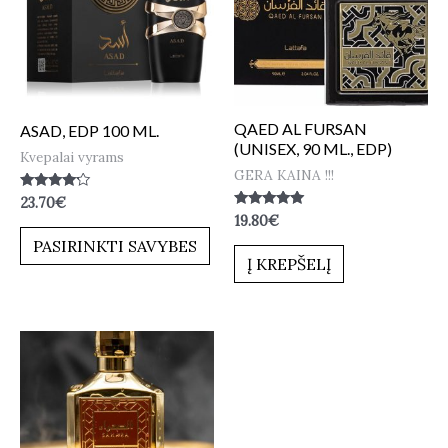
QAED AL FURSAN
ASAD, EDP 100 ML.
(UNISEX, 90 ML., EDP)
Kvepalai vyrams
GERA KAINA !!!
Įvertinimas:
23.70
€
4.00
Įvertinimas:
19.80
€
iš 5
5.00
PASIRINKTI SAVYBES
iš 5
Į KREPŠELĮ