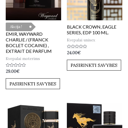
BLACK CROWN, EAGLE
Akcija !
SERIES, EDP 100 ML.
EMIR, WAYWARD
CHARLIE / (FRANCK
Kvepalai unisex
BOCLET COCAINE) ,
EXTRAIT DE PARFUM
Įvertinimas:
24.00
€
0
Kvepalai moterims
iš
5
PASIRINKTI SAVYBES
Įvertinimas:
29.00
€
0
iš
5
PASIRINKTI SAVYBES