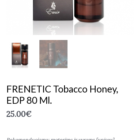
FRENETIC Tobacco Honey,
EDP 80 Ml.
25.00
€
Rekomenduojama: moterims ir vyrams [unisex]