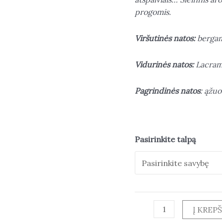
progomis.
Viršutinės natos:
bergamo
Vidurinės natos:
Lacrami
Pagrindinės natos
: ąžu
Pasirinkite talpą
Į KREPŠ