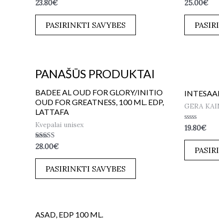
Įvertinimas:
Įvertinimas:
23.80
€
25.00
€
5.00
0
iš 5
iš
5
PASIRINKTI SAVYBES
PASIR
PANAŠŪS PRODUKTAI
BADEE AL OUD FOR GLORY/INITIO
INTESAAR
OUD FOR GREATNESS, 100 ML. EDP,
GERA KAIN
LATTAFA
Kvepalai unisex
Įvertinimas:
19.80
€
0
iš
Įvertinimas:
28.00
€
5
PASIR
5.00
iš 5
PASIRINKTI SAVYBES
ASAD, EDP 100 ML.