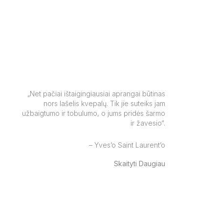
„Net pačiai ištaigingiausiai aprangai būtinas
nors lašelis kvepalų. Tik jie suteiks jam
užbaigtumo ir tobulumo, o jums pridės šarmo
ir žavesio“.
– Yves’o Saint Laurent’o
Skaityti
Daugiau