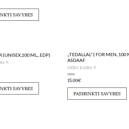
INKTI SAVYBES
,,TEDALLAL” ( FOR MEN, 100 M
 (UNISEX,100 ML., EDP)
ASDAAF
A !!!
GERA KAINA !!!
Įvertinimas:
15.00
€
0
iš
INKTI SAVYBES
5
PASIRINKTI SAVYBES