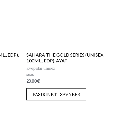
L., EDP),
SAHARA THE GOLD SERIES (UNISEX,
100ML., EDP), AYAT
Kvepalai unisex
Įvertinimas:
23.00
€
0
iš
5
PASIRINKTI SAVYBES