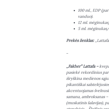
100 ml., EDP (pa
vanduo).
12 ml. mėginukas
5 ml. mėginukas/
Prekės ženklas:
,,Lattafa
–
,,Fakher” Lattafa –
kvepal
pasiekė rekordinius pa
išryškina medienos sąju
pikantiškai salstelėjusi
akcentuojamas švelnusis 
samana, ambroksanas – 
(muskatinis šalavijas), 
atspalviais… Šleifinis ar