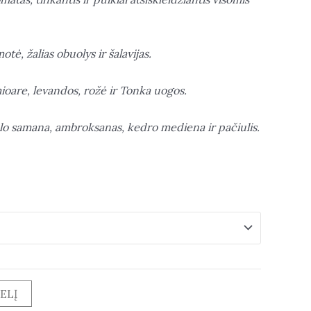
tė, žalias obuolys ir šalavijas.
oare, levandos, rožė ir Tonka uogos.
olo samana, ambroksanas, kedro mediena ir pačiulis.
ELĮ