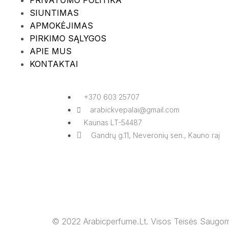
PRIVATUMO POLITIKA
SIUNTIMAS
APMOKĖJIMAS
PIRKIMO SĄLYGOS
APIE MUS
KONTAKTAI
+370 603 25707
arabickvepalai@gmail.com
Kaunas LT-54487
Gandrų g.11, Neveronių sen., Kauno raj
© 2022 Arabicperfume.lt. Visos Teisės Saugomo