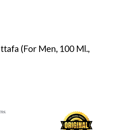
tafa (For Men, 100 Ml.,
ms.