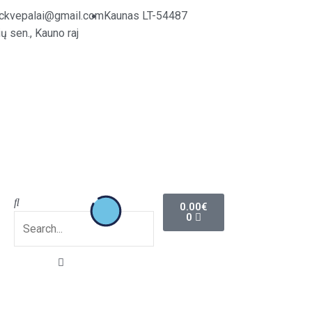
ickvepalai@gmail.com
Kaunas LT-54487
ų sen., Kauno raj
Cart
Search
Search
0.00
€
0
Close
this
search
box.