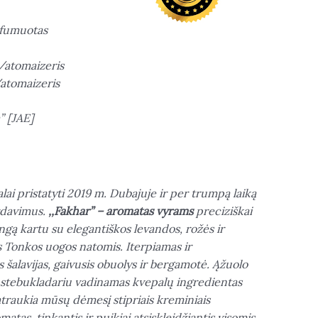
rfumuotas
/atomaizeris
atomaizeris
” [JAE]
ai pristatyti 2019 m. Dubajuje ir per trumpą laiką
rdavimus.
,,Fakhar” – aromatas vyrams
preciziškai
ngą kartu su elegantiškos levandos, rožės ir
os Tonkos uogos natomis. Iterpiamas ir
šalavijas, gaivusis obuolys ir bergamotė. Ąžuolo
stebukladariu vadinamas kvepalų ingredientas
patraukia mūsų dėmesį stipriais kreminiais
omatas, tinkantis ir puikiai atsiskleidžiantis visomis