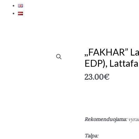
,,FAKHAR” Lat
produkto
kiekis:
EDP), Lattafa
,,FAKHAR"
Lattafa
23.00
€
(For
Men,
100
ml.,
EDP),
Rekomenduojama:
vyra
Lattafa
Talpa: