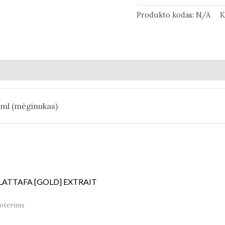
Produkto kodas:
N/A
K
5ml (mėginukas)
LATTAFA [GOLD] EXTRAIT
oterims