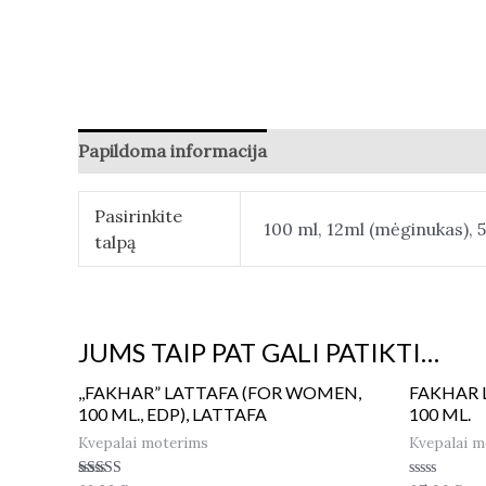
Papildoma informacija
Atsiliepimai (0)
Pasirinkite
100 ml, 12ml (mėginukas), 
talpą
JUMS TAIP PAT GALI PATIKTI…
,,FAKHAR” LATTAFA (FOR WOMEN,
FAKHAR 
100 ML., EDP), LATTAFA
100 ML.
Kvepalai moterims
Kvepalai m