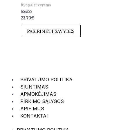
Kvepalai vyrams
Įvertinimas:
23.70
€
4.00
iš 5
PASIRINKTI SAVYBES
PRIVATUMO POLITIKA
SIUNTIMAS
APMOKĖJIMAS
PIRKIMO SĄLYGOS
APIE MUS
KONTAKTAI