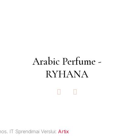
Arabic Perfume -
RYHANA
F
I
a
n
c
s
e
t
b
a
o
g
s. IT Sprendimai Verslui:
Artix
o
r