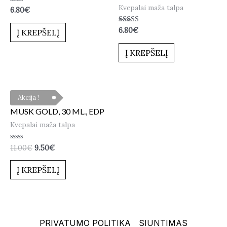
Kvepalai maža talpa
Įvertinimas:
6.80
€
0
iš
5
Įvertinimas:
6.80
€
Į KREPŠELĮ
5.00
iš 5
Į KREPŠELĮ
Akcija !
MUSK GOLD, 30 ML., EDP
Kvepalai maža talpa
Įvertinimas:
11.00
€
9.50
€
0
iš
5
Į KREPŠELĮ
PRIVATUMO POLITIKA
SIUNTIMAS