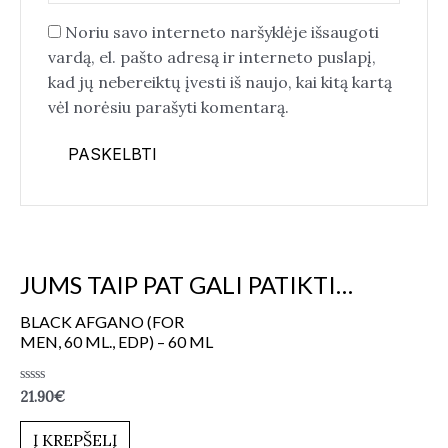
Noriu savo interneto naršyklėje išsaugoti
vardą, el. pašto adresą ir interneto puslapį,
kad jų nebereiktų įvesti iš naujo, kai kitą kartą
vėl norėsiu parašyti komentarą.
JUMS TAIP PAT GALI PATIKTI…
BLACK AFGANO (FOR
MEN, 60 ML., EDP) – 60 ML
Įvertinimas:
21.90
€
0
iš
5
Į KREPŠELĮ