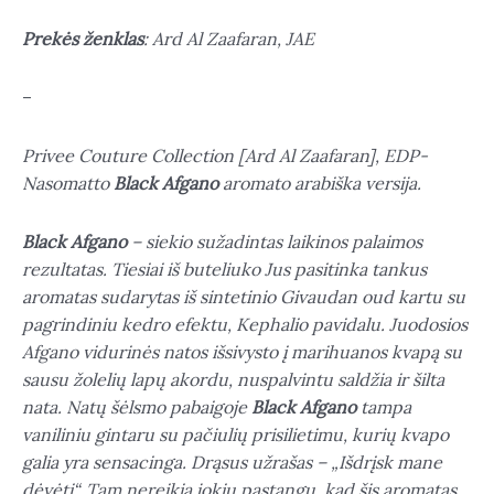
Prekės ženklas
: Ard Al Zaafaran, JAE
–
Privee Couture Collection [Ard Al Zaafaran], EDP-
Nasomatto
Black Afgano
aromato arabiška versija.
Black Afgano
– siekio sužadintas laikinos palaimos
rezultatas. Tiesiai iš buteliuko Jus pasitinka tankus
aromatas sudarytas iš sintetinio Givaudan oud kartu su
pagrindiniu kedro efektu, Kephalio pavidalu.
Juodosios
Afgano vidurinės natos išsivysto į marihuanos kvapą su
sausu žolelių lapų akordu, nuspalvintu saldžia ir šilta
nata. Natų šėlsmo pabaigoje
Black Afgano
tampa
vaniliniu gintaru su pačiulių prisilietimu, kurių kvapo
galia yra sensacinga. Drąsus užrašas –
„Išdrįsk mane
dėvėti“. Tam nereikia jokių pastangų, kad šis aromatas