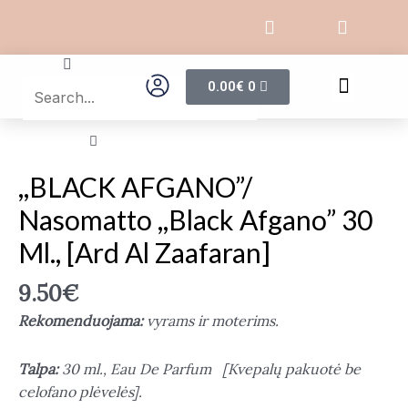
Pereiti
F
I
prie
a
n
c
s
turinio
Search
Search
e
t
Cart
Menu
0.00
€
0
b
a
o
g
o
r
produkto
Close
k
a
kiekis:
this
-
m
search
,,BLACK
f
,,BLACK AFGANO”/
box.
AFGANO"/
Nasomatto ,,Black Afgano” 30
Nasomatto
,,Black
Ml., [Ard Al Zaafaran]
Afgano"
30
9.50
€
ml.,
Rekomenduojama:
vyrams ir moterims.
[Ard
Al
Talpa:
30 ml., Eau De Parfum [Kvepalų pakuotė be
Zaafaran]
celofano plėvelės].