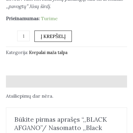
,,pavogtų” Jūsų širdį.
Prieinamumas:
Turime
Į KREPŠELĮ
Kategorija:
Kvepalai maža talpa
Atsiliepimai (0)
Atsiliepimų dar nėra.
Būkite pirmas aprašęs “,,BLACK
AFGANO”/ Nasomatto ,,Black