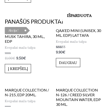
IŠPARDUOTA
PANAŠŪS PRODUKTAI
QAA’ED MINI (UNISEX, 30
Akcija !
ML. EDP) LATTAFA
MUSK TAHIRA, 30 ML.,
EDP
Kvepalai maža talpa
Kvepalai maža talpa
Įvertinimas:
9.90
€
5.00
Įvertinimas:
11.00
€
9.50
€
iš 5
0
DAUGIAU
iš
5
Į KREPŠELĮ
MARQUE COLLECTION /
MARQUE COLLECTION
N-215, EDP 20ML.
N-126 / CREED SILVER
MOUNTAIN WATER, EDP
Kvepalai maža talpa
30 ML.