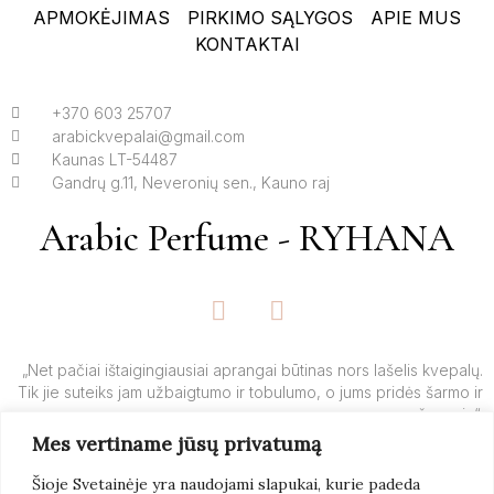
APMOKĖJIMAS
PIRKIMO SĄLYGOS
APIE MUS
KONTAKTAI
+370 603 25707
arabickvepalai@gmail.com
Kaunas LT-54487
Gandrų g.11, Neveronių sen., Kauno raj
Arabic Perfume - RYHANA
F
I
a
n
c
s
e
t
„Net pačiai ištaigingiausiai aprangai būtinas nors lašelis kvepalų.
Tik jie suteiks jam užbaigtumo ir tobulumo, o jums pridės šarmo ir
b
a
žavesio“.
o
g
Mes vertiname jūsų privatumą
o
r
– Yves’o Saint Laurent’o
k
a
Šioje Svetainėje yra naudojami slapukai, kurie padeda