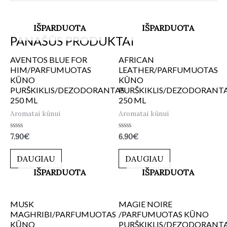
IŠPARDUOTA
IŠPARDUOTA
PANAŠŪS PRODUKTAI
AVENTOS BLUE FOR
AFRICAN
HIM/PARFUMUOTAS
LEATHER/PARFUMUOTAS
KŪNO
KŪNO
PURŠKIKLIS/DEZODORANTAS
PURŠKIKLIS/DEZODORANT
250 ML
250 ML
Aromatai kūnui
Aromatai kūnui
Įvertinimas:
Įvertinimas:
7.90
€
6.90
€
0
0
iš
iš
5
5
DAUGIAU
DAUGIAU
IŠPARDUOTA
IŠPARDUOTA
MUSK
MAGIE NOIRE
MAGHRIBI/PARFUMUOTAS
/PARFUMUOTAS KŪNO
KŪNO
PURŠKIKLIS/DEZODORANT