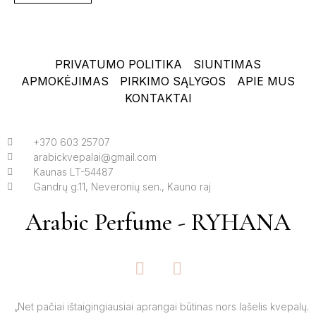
PRIVATUMO POLITIKA
SIUNTIMAS
APMOKĖJIMAS
PIRKIMO SĄLYGOS
APIE MUS
KONTAKTAI
+370 603 25707
arabickvepalai@gmail.com
Kaunas LT-54487
Gandrų g.11, Neveronių sen., Kauno raj
Arabic Perfume - RYHANA
F
I
a
n
c
s
e
t
„Net pačiai ištaigingiausiai aprangai būtinas nors lašelis kvepalų.