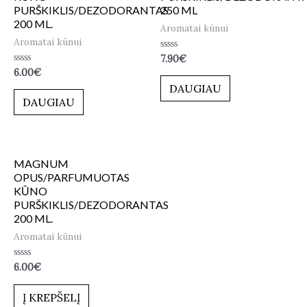
PURŠKIKLIS/DEZODORANTAS
250 ML
200 ML.
Aromatai kūnui
Aromatai kūnui
Įvertinimas:
7.90
€
0
Įvertinimas:
6.00
€
iš
0
5
DAUGIAU
iš
5
DAUGIAU
MAGNUM
OPUS/PARFUMUOTAS
KŪNO
PURŠKIKLIS/DEZODORANTAS
200 ML.
Aromatai kūnui
Įvertinimas:
6.00
€
0
iš
5
Į KREPŠELĮ