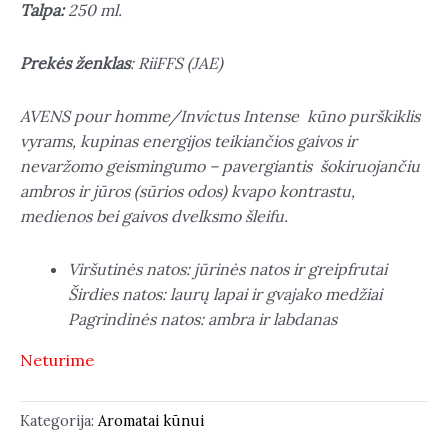
Talpa:
250 ml.
Prekės ženklas
: RiiFFS (JAE)
AVENS pour homme/Invictus Intense kūno purškiklis
vyrams, kupinas energijos teikiančios gaivos ir
nevaržomo geismingumo – pavergiantis šokiruojančiu
ambros ir jūros (sūrios odos) kvapo kontrastu,
medienos bei gaivos dvelksmo šleifu.
Viršutinės natos: jūrinės natos ir greipfrutai
Širdies natos: laurų lapai ir gvajako medžiai
Pagrindinės natos: ambra ir labdanas
Neturime
Kategorija:
Aromatai kūnui