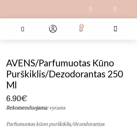
Pereiti
F
I
prie
a
n
c
s
turinio
Search
e
t
Menu
0
Cart
b
a
o
g
o
r
k
a
-
m
f
AVENS/Parfumuotas Kūno
Purškiklis/dezodorantas 250
Ml
6.90
€
Rekomenduojama:
vyrams
Parfumuotas kūno purškiklis/dezodorantas