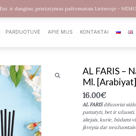
+370 603 25707
arabickvepalai@gmail.com
Ka
 Eur. ir daugiau, pristatymas paštomatais Lietuvoje - 
PARDUOTUVĖ
APIE MUS
KONTAKTAI
AL FARIS – N
Ml. [Arabiyat
16.00
€
AL FARIS
difuzoriai siūl
pamatyti, bet ir užuosti.
aliejais, kurie, būdami v
įkvepia dar neužuostais 