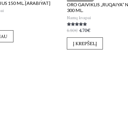
US 150 ML. [ARABIYAT]
ORO GAIVIKLIS ,,RUQAIYA”
300 ML.
ai
Namų kvapai
:
Įvertinimas:
6.90
€
4.70
€
5.00
IAU
iš 5
Į KREPŠELĮ