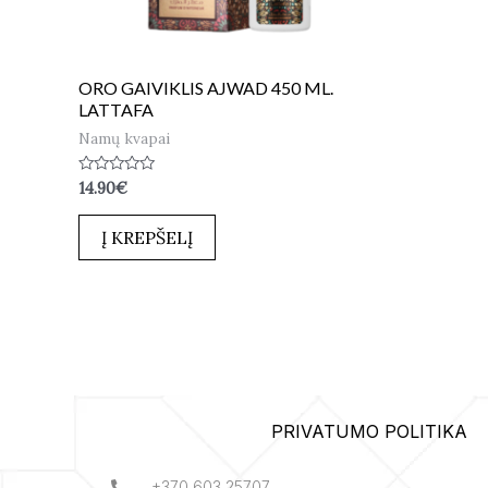
ORO GAIVIKLIS AJWAD 450 ML.
LATTAFA
Namų kvapai
Įvertinimas:
14.90
€
0
iš
5
Į KREPŠELĮ
PRIVATUMO POLITIKA
+370 603 25707