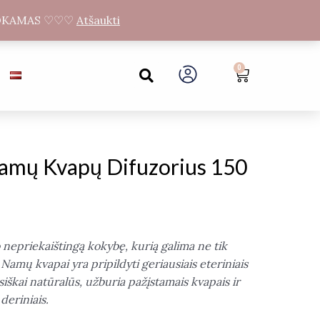
unas LT-54487
Gandrų g.11, Neveronių sen., Kauno raj
NEMOKAMAS ♡♡♡
Atšaukti
Search
0
Cart
amų Kvapų Difuzorius 150
]
o nepriekaištingą kokybę, kurią galima ne tik
 Namų kvapai yra pripildyti geriausiais eteriniais
isiškai natūralūs, užburia pažįstamais kvapais ir
deriniais.