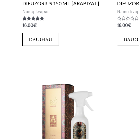
DIFUZORIUS 150 ML. [ARABIYAT]
DIFUZORI
Namų kvapai
Namų kvap
Įvertinimas:
Įvertinimas
16.00
€
16.00
€
5.00
0
iš 5
iš
5
DAUGIAU
DAUG