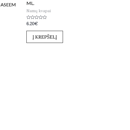
ML.
 NASEEM
Namų kvapai
Įvertinimas:
6.20
€
0
iš
5
Į KREPŠELĮ