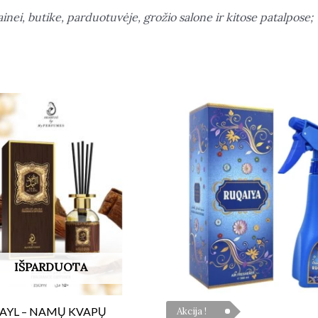
ainei,
butike, parduotuvėje, grožio salone ir kitose patalpose;
IŠPARDUOTA
LAYL – NAMŲ KVAPŲ
Akcija !