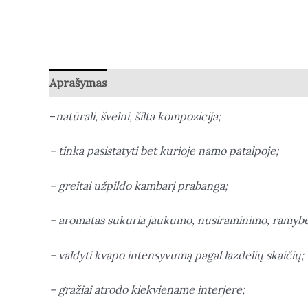
Aprašymas
Atsiliepimai (0)
–
natūrali, švelni, šilta kompozicija;
– tinka pasistatyti bet kurioje namo patalpoje;
– greitai užpildo kambarį prabanga;
– aromatas sukuria jaukumo, nusiraminimo, ramybė
– valdyti kvapo intensyvumą pagal lazdelių skaičių;
– gražiai atrodo kiekviename interjere;