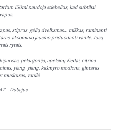
arfum 150ml naudoja stiebelius, kad subtiliai
kvapus.
kvapas, stiprus gėlių dvelksmas… miškas, raminanti
aras, aksominio jausmo priduodanti vanilė. Jūsų
ais rytais.
kiparisas, pelargonija, apelsinų žiedai, citrina
zminas, ylang-ylang, kašmyro mediena, gintaras
: muskusas, vanilė
AT , Dubajus