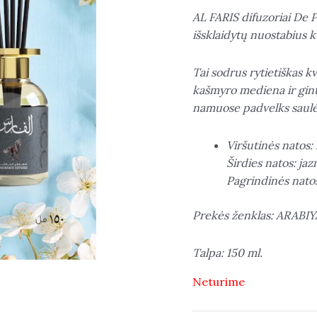
AL FARIS difuzoriai De P
išsklaidytų nuostabius 
Tai sodrus rytietiškas 
kašmyro mediena ir gint
namuose padvelks saulėt
Viršutinės natos: 
Širdies natos: ja
Pagrindinės natos
Prekės ženklas: ARABIY
Talpa: 150 ml.
Neturime