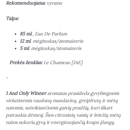
Rekomenduojama:
vyrams
Talpa:
85 ml
., Eau De Parfum
12 ml
. mėginukas/atomaizeris
5 ml
. mėginukas/atomaizeris
Prekės ženklas:
Le Chameau [JAE]
–
1 And Only Winner
aromatas prasideda gyvybingomis
viršutinėmis raudonų mandarinų, greipfrutų ir mėtų
natomis, suteikiančiomis gaivią pradžią, kuri iškart
patraukia dėmesį. Šios citrusinių vaisių ir šviežių mėtų
natos sukuria gyvą ir energizuojančią kvapo įžangą.