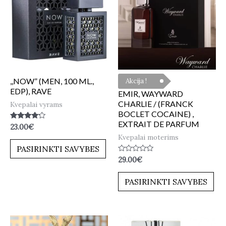
,,NOW” (MEN, 100 ML.,
Akcija !
EDP), RAVE
EMIR, WAYWARD
CHARLIE / (FRANCK
Kvepalai vyrams
BOCLET COCAINE) ,
EXTRAIT DE PARFUM
Įvertinimas:
23.00
€
4.00
Kvepalai moterims
iš 5
PASIRINKTI SAVYBES
Įvertinimas:
29.00
€
0
iš
5
PASIRINKTI SAVYBES