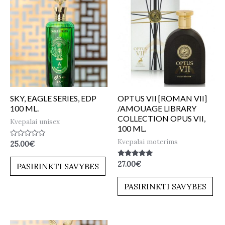
SKY, EAGLE SERIES, EDP
OPTUS VII [ROMAN VII]
100 ML.
/AMOUAGE LIBRARY
COLLECTION OPUS VII,
Kvepalai unisex
100 ML.
Kvepalai moterims
Įvertinimas:
25.00
€
0
iš
5
Įvertinimas:
27.00
€
PASIRINKTI SAVYBES
5.00
iš 5
PASIRINKTI SAVYBES