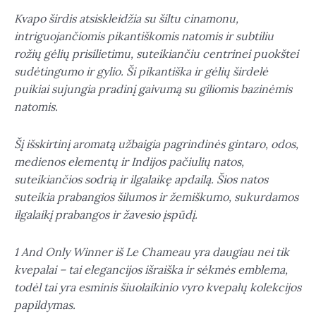
Kvapo širdis atsiskleidžia su šiltu cinamonu,
intriguojančiomis pikantiškomis natomis ir subtiliu
rožių gėlių prisilietimu, suteikiančiu centrinei puokštei
sudėtingumo ir gylio. Ši pikantiška ir gėlių širdelė
puikiai sujungia pradinį gaivumą su giliomis bazinėmis
natomis.
Šį išskirtinį aromatą užbaigia pagrindinės gintaro, odos,
medienos elementų ir Indijos pačiulių natos,
suteikiančios sodrią ir ilgalaikę apdailą. Šios natos
suteikia prabangios šilumos ir žemiškumo, sukurdamos
ilgalaikį prabangos ir žavesio įspūdį.
1 And Only Winner iš Le Chameau yra daugiau nei tik
kvepalai – tai elegancijos išraiška ir sėkmės emblema,
todėl tai yra esminis šiuolaikinio vyro kvepalų kolekcijos
papildymas.