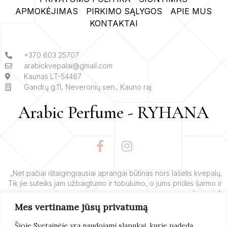
APMOKĖJIMAS
PIRKIMO SĄLYGOS
APIE MUS
KONTAKTAI
+370 603 25707
arabickvepalai@gmail.com
Kaunas LT-54487
Gandrų g.11, Neveronių sen., Kauno raj
Arabic Perfume - RYHANA
F
I
a
n
c
s
e
t
„Net pačiai ištaigingiausiai aprangai būtinas nors lašelis kvepalų.
Tik jie suteiks jam užbaigtumo ir tobulumo, o jums pridės šarmo ir
b
a
žavesio“.
o
g
Mes vertiname jūsų privatumą
o
r
– Yves’o Saint Laurent’o
k
a
Šioje Svetainėje yra naudojami slapukai, kurie padeda