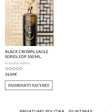
BLACK CROWN, EAGLE
SERIES, EDP 100 ML.
Kvepalai unisex
Įvertinimas:
24.00
€
0
iš
5
PASIRINKTI SAVYBES
PRIVATUMO POLITIKA
SIUNTIMAS