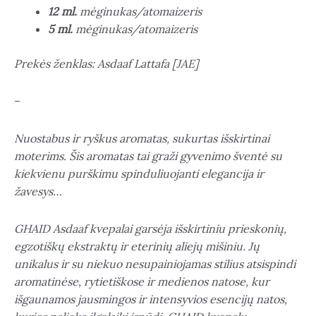
12 ml.
mėginukas/atomaizeris
5 ml.
mėginukas/atomaizeris
Prekės ženklas: Asdaaf Lattafa [JAE]
–
Nuostabus ir ryškus aromatas, sukurtas išskirtinai
moterims. Šis aromatas tai graži gyvenimo šventė su
kiekvienu purškimu spinduliuojanti elegancija ir
žavesys…
GHAID Asdaaf kvepalai garsėja išskirtiniu prieskonių,
egzotiškų ekstraktų ir eterinių aliejų mišiniu. Jų
unikalus ir su niekuo nesupainiojamas stilius atsispindi
aromatinėse, rytietiškose ir medienos natose, kur
išgaunamos jausmingos ir intensyvios esencijų natos,