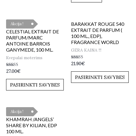
BARAKKAT ROUGE 540
Akcija !
EXTRAIT DE PARFUM (
CELESTIAL EXTRAIT DE
100 ML., EDP),
PARFUM/MARC
FRAGRANCE WORLD
ANTOINE BARROIS
GANYMEDE, 100 ML.
GERA KAINA !!!
Kvepalai moterims
Įvertinimas:
21.90
€
5.00
Įvertinimas:
27.00
€
iš 5
5.00
PASIRINKTI SAVYBES
iš 5
PASIRINKTI SAVYBES
Akcija !
KHAMRAH /ANGELS’
SHARE BY KILIAN, EDP
100 ML.