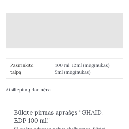
Aprašymas
Papildoma informacija
Atsiliepimai (0)
Pasirinkite
100 ml, 12ml (mėginukas),
talpą
5ml (mėginukas)
Atsiliepimų dar nėra.
Būkite pirmas aprašęs “GHAID,
EDP 100 ml.”
El. pašto adresas nebus skelbiamas.
Būtini