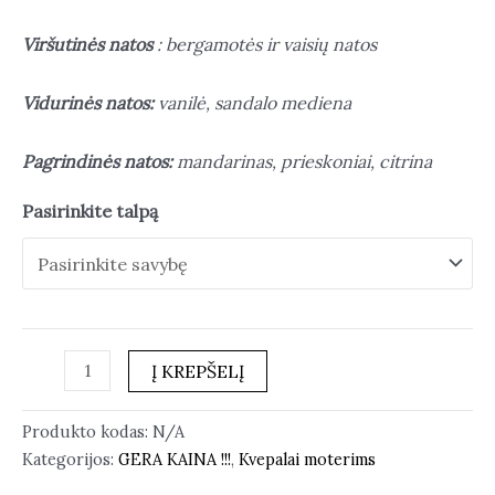
Viršutinės natos
: bergamotės ir vaisių natos
Vidurinės natos:
vanilė, sandalo mediena
Pagrindinės natos:
mandarinas, prieskoniai, citrina
Pasirinkite talpą
Į KREPŠELĮ
Produkto kodas:
N/A
Kategorijos:
GERA KAINA !!!
,
Kvepalai moterims