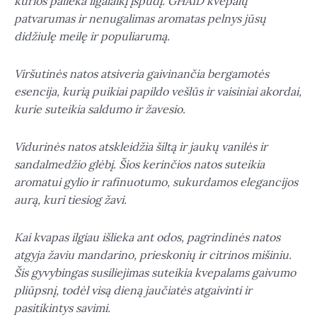
kurios palieka ilgalaikį įspūdį. GHAID kvepalų
patvarumas ir nenugalimas aromatas pelnys jūsų
didžiulę meilę ir populiarumą.
Viršutinės natos atsiveria gaivinančia bergamotės
esencija, kurią puikiai papildo vešlūs ir vaisiniai akordai,
kurie suteikia saldumo ir žavesio.
Vidurinės natos atskleidžia šiltą ir jaukų vanilės ir
sandalmedžio glėbį. Šios kerinčios natos suteikia
aromatui gylio ir rafinuotumo, sukurdamos elegancijos
aurą, kuri tiesiog žavi.
Kai kvapas ilgiau išlieka ant odos, pagrindinės natos
atgyja žaviu mandarino, prieskonių ir citrinos mišiniu.
Šis gyvybingas susiliejimas suteikia kvepalams gaivumo
pliūpsnį, todėl visą dieną jaučiatės atgaivinti ir
pasitikintys savimi.