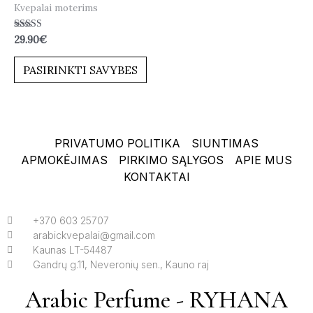
Kvepalai moterims
Įvertinimas:
29.90
€
4.80
iš 5
PASIRINKTI SAVYBES
PRIVATUMO POLITIKA
SIUNTIMAS
APMOKĖJIMAS
PIRKIMO SĄLYGOS
APIE MUS
KONTAKTAI
+370 603 25707
arabickvepalai@gmail.com
Kaunas LT-54487
Gandrų g.11, Neveronių sen., Kauno raj
Arabic Perfume - RYHANA