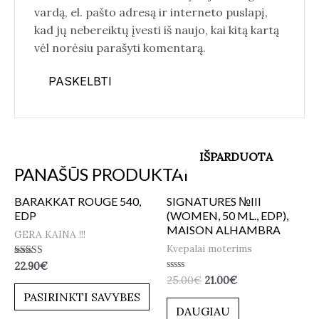
vardą, el. pašto adresą ir interneto puslapį,
kad jų nebereiktų įvesti iš naujo, kai kitą kartą
vėl norėsiu parašyti komentarą.
IŠPARDUOTA
PANAŠŪS PRODUKTAI
BARAKKAT ROUGE 540,
SIGNATURES №III
EDP
(WOMEN, 50 ML., EDP),
MAISON ALHAMBRA
GERA KAINA !!!
Kvepalai moterims
Įvertinimas:
22.90
€
5.00
Įvertinimas:
25.00
€
21.00
€
iš 5
0
PASIRINKTI SAVYBES
iš
5
DAUGIAU