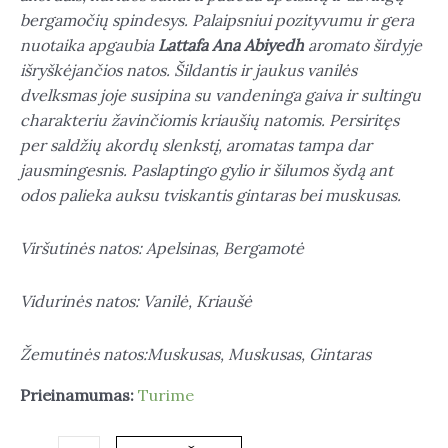
bergamočių spindesys. Palaipsniui pozityvumu ir gera
nuotaika apgaubia
Lattafa Ana Abiyedh
aromato širdyje
išryškėjančios natos. Šildantis ir jaukus vanilės
dvelksmas joje susipina su vandeninga gaiva ir sultingu
charakteriu žavinčiomis kriaušių natomis. Persiritęs
per saldžių akordų slenkstį, aromatas tampa dar
jausmingesnis. Paslaptingo gylio ir šilumos šydą ant
odos palieka auksu tviskantis gintaras bei muskusas.
Viršutinės natos: Apelsinas, Bergamotė
Vidurinės natos: Vanilė, Kriaušė
Žemutinės natos:Muskusas, Muskusas, Gintaras
Prieinamumas:
Turime