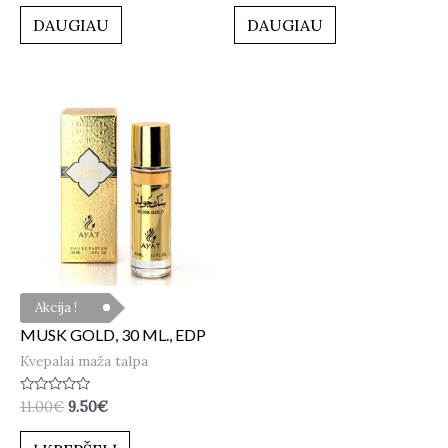
iš
iš 5
5
DAUGIAU
DAUGIAU
Akcija !
MUSK GOLD, 30 ML., EDP
Kvepalai maža talpa
Įvertinimas:
11.00
€
9.50
€
0
iš
5