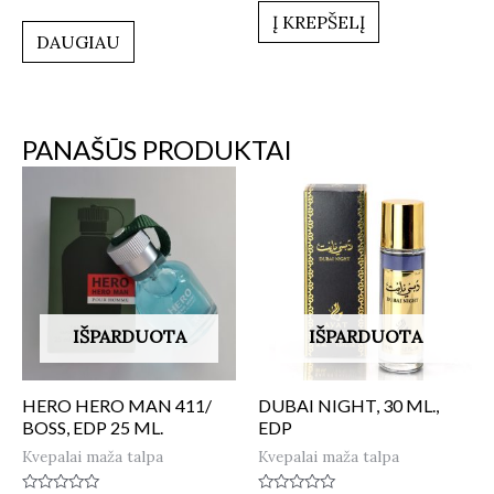
5.00
5
Į KREPŠELĮ
iš 5
DAUGIAU
PANAŠŪS PRODUKTAI
IŠPARDUOTA
IŠPARDUOTA
HERO HERO MAN 411/
DUBAI NIGHT, 30 ML.,
BOSS, EDP 25 ML.
EDP
Kvepalai maža talpa
Kvepalai maža talpa