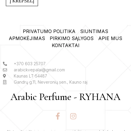
Į KREPŠELĮ
PRIVATUMO POLITIKA
SIUNTIMAS
APMOKĖJIMAS
PIRKIMO SĄLYGOS
APIE MUS
KONTAKTAI
+370 603 25707
arabickvepalai@gmail.com
Kaunas LT-54487
Gandrų g.11, Neveronių sen., Kauno raj
Arabic Perfume - RYHANA
F
I
a
n
c
s