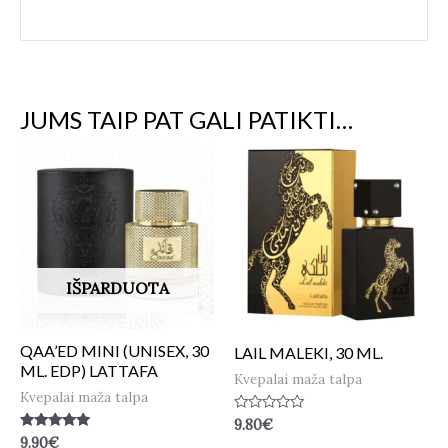
JUMS TAIP PAT GALI PATIKTI…
IŠPARDUOTA
QAA’ED MINI (UNISEX, 30
LAIL MALEKI, 30 ML.
ML. EDP) LATTAFA
Kvepalai maža talpa
Kvepalai maža talpa
Įvertinimas:
9.80
€
0
Įvertinimas:
9.90
€
iš