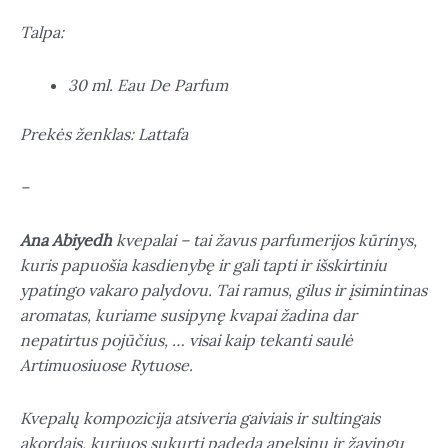
Talpa:
30 ml. Eau De Parfum
Prekės ženklas: Lattafa
–
Ana Abiyedh
kvepalai – tai žavus parfumerijos kūrinys,
kuris papuošia kasdienybę ir gali tapti ir išskirtiniu
ypatingo vakaro palydovu. Tai ramus, gilus ir įsimintinas
aromatas, kuriame susipynę kvapai žadina dar
nepatirtus pojūčius, … visai kaip tekanti saulė
Artimuosiuose Rytuose.
Kvepalų kompozicija atsiveria gaiviais ir sultingais
akordais, kuriuos sukurti padeda apelsinų ir žavingų