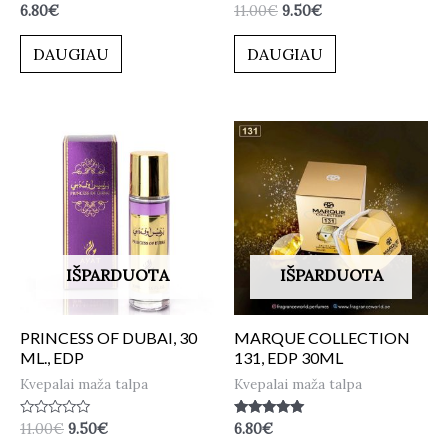
Įvertinimas:
Įvertinimas:
6.80
€
11.00
€
9.50
€
0
0
iš
iš
5
5
DAUGIAU
DAUGIAU
IŠPARDUOTA
IŠPARDUOTA
PRINCESS OF DUBAI, 30
MARQUE COLLECTION
ML., EDP
131, EDP 30ML
Kvepalai maža talpa
Kvepalai maža talpa
Įvertinimas:
Įvertinimas:
11.00
€
9.50
€
6.80
€
0
5.00