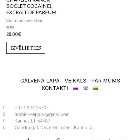
BOCLET COCAINE),
EXTRAIT DE PARFUM
Smaržas sievietēm
Novērtēts
29.00
€
ar
0
no
IZVĒLIETIES
5
GALVENĀ LAPA
VEIKALS
PAR MUMS
KONTAKTI
+370 603 25707
arabickvepalai@gmail.com
Kaunas LT-54487
Gandrų g.11, Neveronių sen., Kauno raj