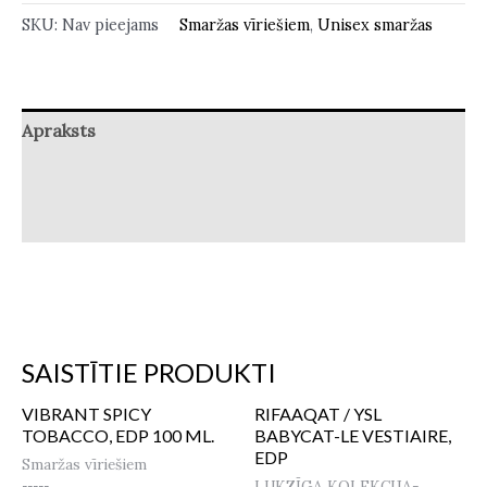
SKU:
Nav pieejams
Smaržas vīriešiem
,
Unisex smaržas
Apraksts
Papildu informācija
Atsauksmes (0)
SAISTĪTIE PRODUKTI
VIBRANT SPICY
RIFAAQAT / YSL
TOBACCO, EDP 100 ML.
BABYCAT-LE VESTIAIRE,
EDP
Smaržas vīriešiem
LUKZĪGA KOLEKCIJA-