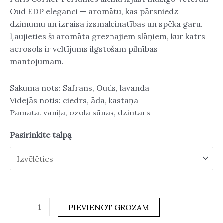
Oud EDP eleganci — aromātu, kas pārsniedz
dzimumu un izraisa izsmalcinātības un spēka garu.
Ļaujieties šī aromāta greznajiem slāņiem, kur katrs
aerosols ir veltījums ilgstošam pilnības
mantojumam.
Sākuma nots: Safrāns, Ouds, lavanda
Vidējās notis: ciedrs, āda, kastaņa
Pamatā: vaniļa, ozola sūnas, dzintars
Pasirinkite talpą
PIEVIENOT GROZAM