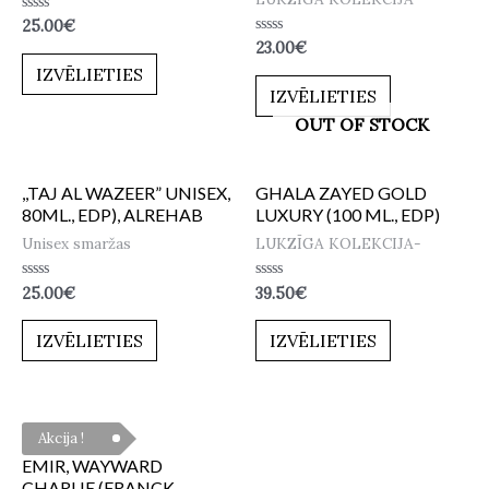
Novērtēts
25.00
€
ar
Novērtēts
23.00
€
0
ar
no
IZVĒLIETIES
0
5
no
IZVĒLIETIES
5
OUT OF STOCK
,,TAJ AL WAZEER” UNISEX,
GHALA ZAYED GOLD
80ML., EDP), ALREHAB
LUXURY (100 ML., EDP)
Unisex smaržas
LUKZĪGA KOLEKCIJA-
Novērtēts
Novērtēts
25.00
€
39.50
€
ar
ar
0
0
no
no
IZVĒLIETIES
IZVĒLIETIES
5
5
Akcija !
EMIR, WAYWARD
CHARLIE (FRANCK