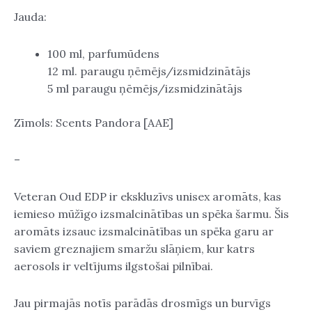
ml.
Jauda:
daudzums
100 ml, parfumūdens
12 ml. paraugu ņēmējs/izsmidzinātājs
5 ml paraugu ņēmējs/izsmidzinātājs
Zīmols: Scents Pandora [AAE]
–
Veteran Oud EDP ir ekskluzīvs unisex aromāts, kas
iemieso mūžīgo izsmalcinātības un spēka šarmu. Šis
aromāts izsauc izsmalcinātības un spēka garu ar
saviem greznajiem smaržu slāņiem, kur katrs
aerosols ir veltījums ilgstošai pilnībai.
Jau pirmajās notīs parādās drosmīgs un burvīgs