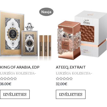
Nauja
KING OF ARABIA, EDP
ATEEQ, EXTRAIT
LUKZĪGA KOLEKCIJA-
LUKZĪGA KOLEKCIJA-
Novērtēts
Novērtēts
36.00
€
32.00
€
ar
ar
0
0
no
no
IZVĒLIETIES
IZVĒLIETIES
5
5