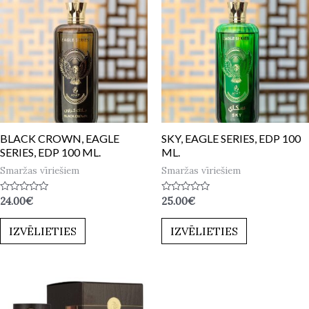
BLACK CROWN, EAGLE
SKY, EAGLE SERIES, EDP 100
SERIES, EDP 100 ML.
ML.
Smaržas vīriešiem
Smaržas vīriešiem
Novērtēts
Novērtēts
24.00
€
25.00
€
ar
ar
0
0
no
no
IZVĒLIETIES
IZVĒLIETIES
5
5