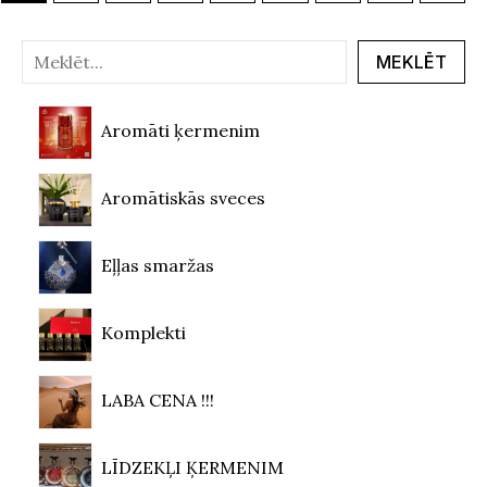
MEKLĒT
Aromāti ķermenim
Aromātiskās sveces
Eļļas smaržas
Komplekti
LABA CENA !!!
LĪDZEKĻI ĶERMENIM