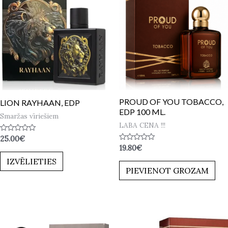
PROUD OF YOU TOBACCO,
LION RAYHAAN, EDP
EDP 100 ML.
Smaržas vīriešiem
LABA CENA !!!
Novērtēts
25.00
€
ar
Novērtēts
19.80
€
0
ar
no
IZVĒLIETIES
0
5
no
PIEVIENOT GROZAM
5