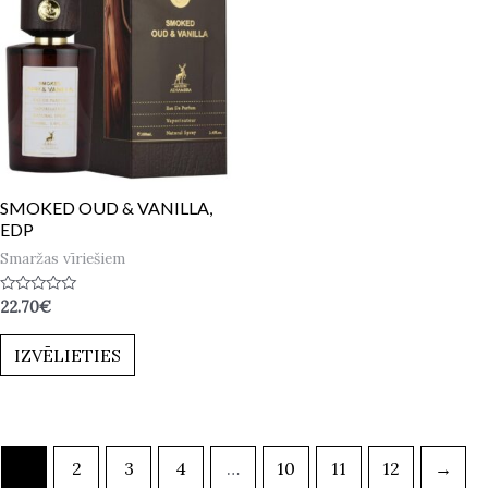
SMOKED OUD & VANILLA,
EDP
Smaržas vīriešiem
Novērtēts
22.70
€
ar
0
no
IZVĒLIETIES
5
1
2
3
4
…
10
11
12
→