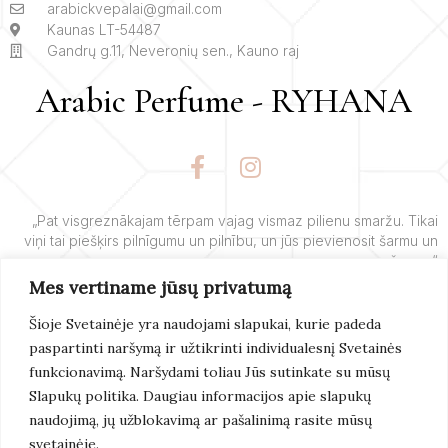
arabickvepalai@gmail.com
Kaunas LT-54487
Gandrų g.11, Neveronių sen., Kauno raj
Arabic Perfume - RYHANA
F
I
a
n
c
s
e
t
„Pat visgreznākajam tērpam vajag vismaz pilienu smaržu. Tikai
viņi tai piešķirs pilnīgumu un pilnību, un jūs pievienosit šarmu un
b
a
šarmu.“
o
g
Mes vertiname jūsų privatumą
o
r
– Yves’o Saint Laurent’o
k
a
Šioje Svetainėje yra naudojami slapukai, kurie padeda
-
m
paspartinti naršymą ir užtikrinti individualesnį Svetainės
f
Lasīt
Vairāk
funkcionavimą. Naršydami toliau Jūs sutinkate su mūsų
Slapukų politika. Daugiau informacijos apie slapukų
naudojimą, jų užblokavimą ar pašalinimą rasite mūsų
svetainėje.