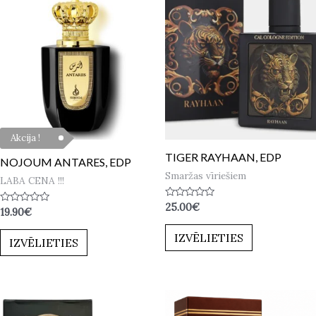
Akcija !
TIGER RAYHAAN, EDP
NOJOUM ANTARES, EDP
Smaržas vīriešiem
LABA CENA !!!
Novērtēts
25.00
€
Novērtēts
19.90
€
ar
ar
0
0
no
IZVĒLIETIES
no
IZVĒLIETIES
5
5