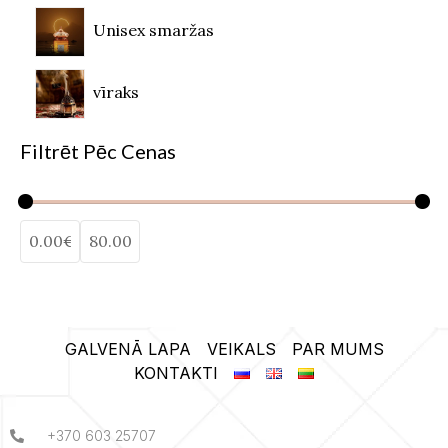
Unisex smaržas
vīraks
Filtrēt Pēc Cenas
GALVENĀ LAPA
VEIKALS
PAR MUMS
KONTAKTI
+370 603 25707