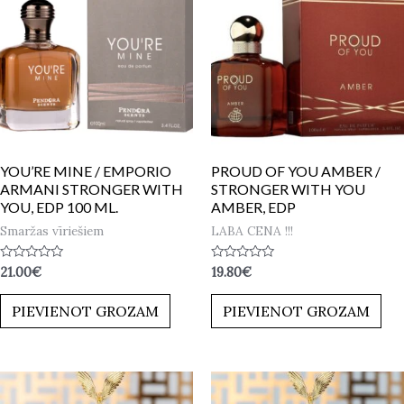
YOU’RE MINE / EMPORIO
PROUD OF YOU AMBER /
ARMANI STRONGER WITH
STRONGER WITH YOU
YOU, EDP 100 ML.
AMBER, EDP
Smaržas vīriešiem
LABA CENA !!!
Novērtēts
Novērtēts
21.00
€
19.80
€
ar
ar
0
0
no
no
PIEVIENOT GROZAM
PIEVIENOT GROZAM
5
5