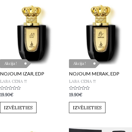
Akcija !
Akcija !
NOJOUM IZAR, EDP
NOJOUM MERAK, EDP
LABA CENA !!!
LABA CENA !!!
Novērtēts
Novērtēts
19.90
€
19.90
€
ar
ar
0
0
no
no
IZVĒLIETIES
IZVĒLIETIES
5
5