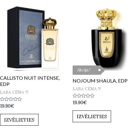
Akcija !
CALLISTO NUIT INTENSE,
NOJOUM SHAULA, EDP
EDP
LABA CENA !!!
LABA CENA !!!
Novērtēts
19.90
€
Novērtēts
19.90
€
ar
ar
0
0
no
IZVĒLIETIES
no
5
IZVĒLIETIES
5