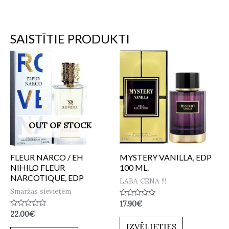
SAISTĪTIE PRODUKTI
OUT OF STOCK
FLEUR NARCO / EH
MYSTERY VANILLA, EDP
NIHILO FLEUR
100 ML.
NARCOTIQUE, EDP
LABA CENA !!!
Smaržas sievietēm
Novērtēts
17.90
€
ar
Novērtēts
22.00
€
0
ar
no
IZVĒLIETIES
0