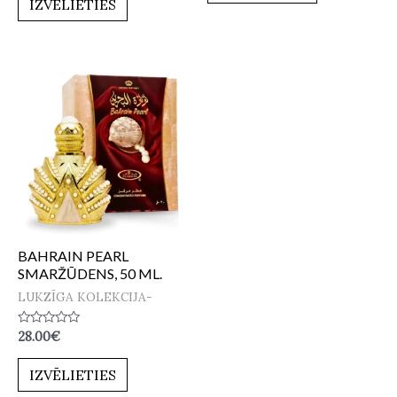
IZVĒLIETIES
5
BAHRAIN PEARL
SMARŽŪDENS, 50 ML.
LUKZĪGA KOLEKCIJA-
Novērtēts
28.00
€
ar
0
no
IZVĒLIETIES
5