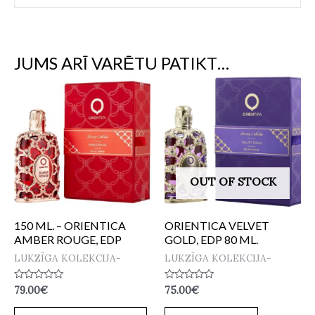
JUMS ARĪ VARĒTU PATIKT…
OUT OF STOCK
150 ML. – ORIENTICA
ORIENTICA VELVET
AMBER ROUGE, EDP
GOLD, EDP 80 ML.
LUKZĪGA KOLEKCIJA-
LUKZĪGA KOLEKCIJA-
Novērtēts
Novērtēts
79.00
€
75.00
€
ar
ar
0
0