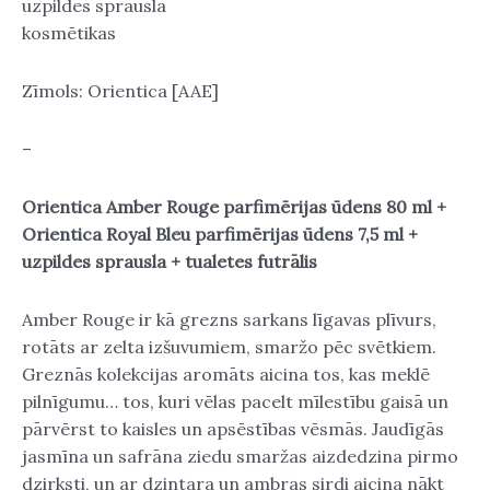
uzpildes sprausla
kosmētikas
Zīmols: Orientica [AAE]
–
Orientica Amber Rouge parfimērijas ūdens 80 ml +
Orientica Royal Bleu parfimērijas ūdens 7,5 ml +
uzpildes sprausla + tualetes futrālis
Amber Rouge ir kā grezns sarkans līgavas plīvurs,
rotāts ar zelta izšuvumiem, smaržo pēc svētkiem.
Greznās kolekcijas aromāts aicina tos, kas meklē
pilnīgumu… tos, kuri vēlas pacelt mīlestību gaisā un
pārvērst to kaisles un apsēstības vēsmās. Jaudīgās
jasmīna un safrāna ziedu smaržas aizdedzina pirmo
dzirksti, un ar dzintara un ambras sirdi aicina nākt