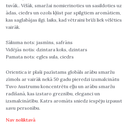
tuvāk.. Vēlāk, smaržai nomierinoties un sasildoties uz
ādas, ciedrs un ozols kļūst par spilgtiem aromātiem,
kas saglabājas ilgi. laiks, kad vētraini brīži liek vēlēties
vairāk.
Sākuma nots: jasmīns, safrāns
Vidējās notis: dzintara koks, dzintars
Pamata nots: egles sula, ciedrs
Orientica ir plaši pazīstams globāls arābu smaržu
zīmols ar vairāk nekā 50 gadu pieredzi izsmalcinātu
Tuvo Austrumu koncentrētu eļļu un arābu smaržu
radīšanā, kas izstaro greznību, eleganci un
izsmalcinātību. Katrs aromāts sniedz iespēju izpaust
savu personību.
Nav noliktavā