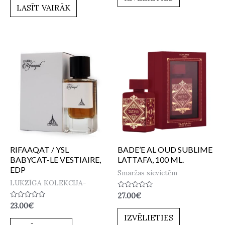
5
no
LASĪT VAIRĀK
5
RIFAAQAT / YSL
BADE’E AL OUD SUBLIME
BABYCAT-LE VESTIAIRE,
LATTAFA, 100 ML.
EDP
Smaržas sievietēm
LUKZĪGA KOLEKCIJA-
Novērtēts
27.00
€
ar
Novērtēts
23.00
€
0
ar
no
IZVĒLIETIES
0
5
no