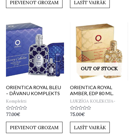
no
no
PIEVIENOT GROZAM
LASĪT VAIRĀK
5
5
OUT OF STOCK
ORIENTICA ROYAL BLEU
ORIENTICA ROYAL
– DĀVANU KOMPLEKTS
AMBER, EDP 80 ML.
Komplekti
LUKZĪGA KOLEKCIJA-
Novērtēts
Novērtēts
77.00
€
75.00
€
ar
ar
0
0
no
no
PIEVIENOT GROZAM
LASĪT VAIRĀK
5
5