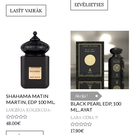
ar
no
IZVĒLIETIES
0
5
no
LASĪT VAIRĀK
5
SHAHAMA MATIN
Akcija !
MARTIN, EDP 100 ML.
BLACK PEARL EDP, 100
ML., AYAT
LUKZĪGA KOLEKCIJA-
LABA CENA !!!
Novērtēts
48.00
€
ar
Novērtēts
17.90
€
0
ar
no