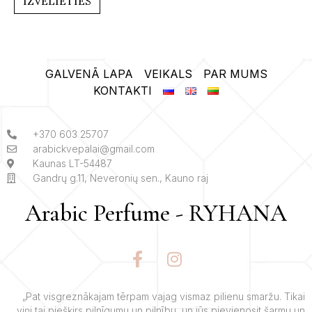
IZVĒLIETIES
5
GALVENĀ LAPA
VEIKALS
PAR MUMS
KONTAKTI
+370 603 25707
arabickvepalai@gmail.com
Kaunas LT-54487
Gandrų g.11, Neveronių sen., Kauno raj
Arabic Perfume - RYHANA
F
I
a
n
c
s
e
t
„Pat visgreznākajam tērpam vajag vismaz pilienu smaržu. Tikai
viņi tai piešķirs pilnīgumu un pilnību, un jūs pievienosit šarmu un