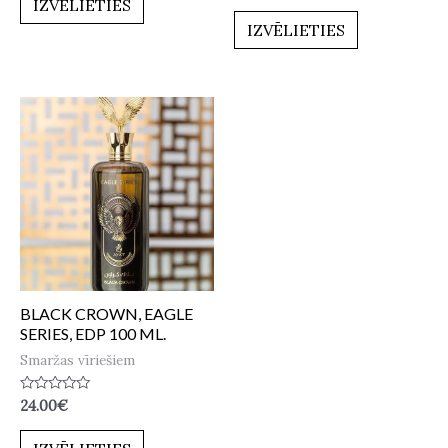
IZVĒLIETIES
0
5
no
IZVĒLIETIES
5
BLACK CROWN, EAGLE
SERIES, EDP 100 ML.
Smaržas vīriešiem
Novērtēts
24.00
€
ar
0
no