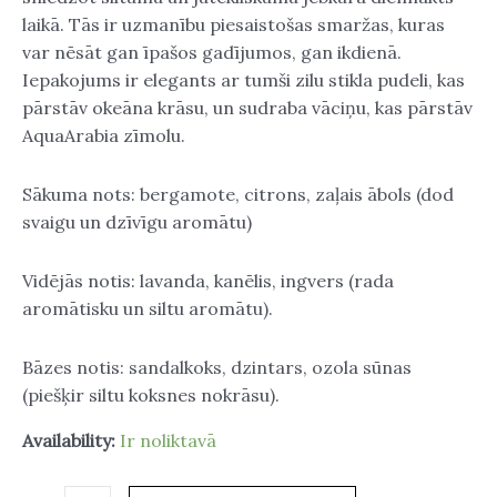
laikā. Tās ir uzmanību piesaistošas ​​smaržas, kuras
var nēsāt gan īpašos gadījumos, gan ikdienā.
Iepakojums ir elegants ar tumši zilu stikla pudeli, kas
pārstāv okeāna krāsu, un sudraba vāciņu, kas pārstāv
AquaArabia zīmolu.
Sākuma nots: bergamote, citrons, zaļais ābols (dod
svaigu un dzīvīgu aromātu)
Vidējās notis: lavanda, kanēlis, ingvers (rada
aromātisku un siltu aromātu).
Bāzes notis: sandalkoks, dzintars, ozola sūnas
(piešķir siltu koksnes nokrāsu).
Availability:
Ir noliktavā