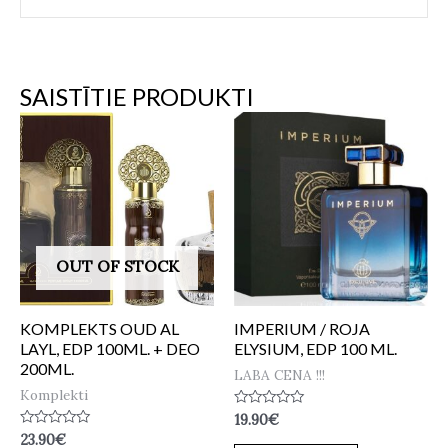
SAISTĪTIE PRODUKTI
OUT OF STOCK
KOMPLEKTS OUD AL
IMPERIUM / ROJA
LAYL, EDP 100ML. + DEO
ELYSIUM, EDP 100 ML.
200ML.
LABA CENA !!!
Komplekti
Novērtēts
19.90
€
ar
Novērtēts
23.90
€
0