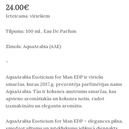
24.00
€
Ieteicams: vīriešiem
Tilpums: 100 ml., Eau De Parfum
Zīmols: AquaArabia (AAE)
–
AquaArabia Exoticism for Man EDP ir vīriešu
smaržas, kuras 2017.g. prezentēja parfimērijas nams
AquaArabia. Tās ir koksnes austrumu smaržas, kas
apvieno aromātiskās un koksnes notis, radot
izsmalcinātu un elegantu aromātu.
AquaArabia Exoticism for Man EDP – elegances pilna,
sniedzot siltumu un jutekliskumu jebkurā diennakts