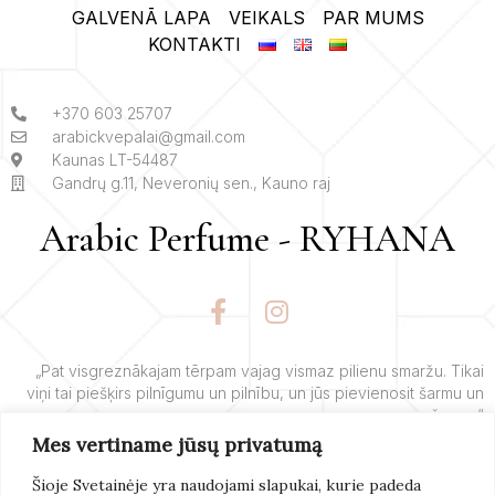
GALVENĀ LAPA
VEIKALS
PAR MUMS
KONTAKTI
+370 603 25707
arabickvepalai@gmail.com
Kaunas LT-54487
Gandrų g.11, Neveronių sen., Kauno raj
Arabic Perfume - RYHANA
F
I
a
n
c
s
e
t
„Pat visgreznākajam tērpam vajag vismaz pilienu smaržu. Tikai
viņi tai piešķirs pilnīgumu un pilnību, un jūs pievienosit šarmu un
b
a
šarmu.“
o
g
Mes vertiname jūsų privatumą
o
r
– Yves’o Saint Laurent’o
k
a
Šioje Svetainėje yra naudojami slapukai, kurie padeda