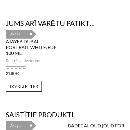
JUMS ARĪ VARĒTU PATIKT…
Akcija !
AJAYEB DUBAI
PORTRAIT WHITE, EDP
100 ML.
Smaržas sievietēm
Novērtēts
21.90
€
ar
0
no
IZVĒLIETIES
5
SAISTĪTIE PRODUKTI
BADEE AL OUD (OUD FOR
Akcija !