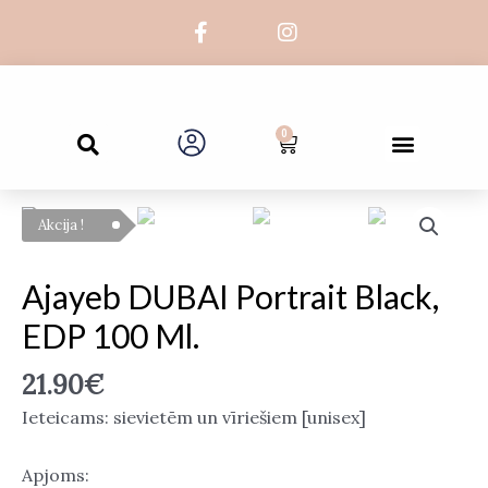
Skip
F
I
to
a
n
c
s
content
e
t
b
a
Search
o
g
Menu
0
Cart
Galvenā lapa
Par mums
o
r
k
a
-
m
Ajayeb
f
Akcija !
DUBAI
Portrait
Black,
Ajayeb DUBAI Portrait Black,
EDP
EDP 100 Ml.
100
ml.
21.90
€
daudzums
Ieteicams: sievietēm un vīriešiem [unisex]
Apjoms: