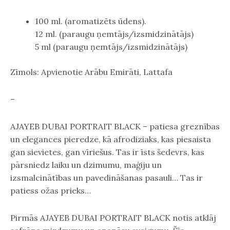
100 ml. (aromatizēts ūdens).
12 ml. (paraugu ņemtājs/izsmidzinātājs)
5 ml (paraugu ņemtājs/izsmidzinātājs)
Zīmols: Apvienotie Arābu Emirāti, Lattafa
–
AJAYEB DUBAI PORTRAIT BLACK – patiesa greznības
un elegances pieredze, kā afrodiziaks, kas piesaista
gan sievietes, gan vīriešus. Tas ir īsts šedevrs, kas
pārsniedz laiku un dzimumu, maģiju un
izsmalcinātības un pavedināšanas pasauli… Tas ir
patiess ožas prieks…
Pirmās AJAYEB DUBAI PORTRAIT BLACK notis atklāj