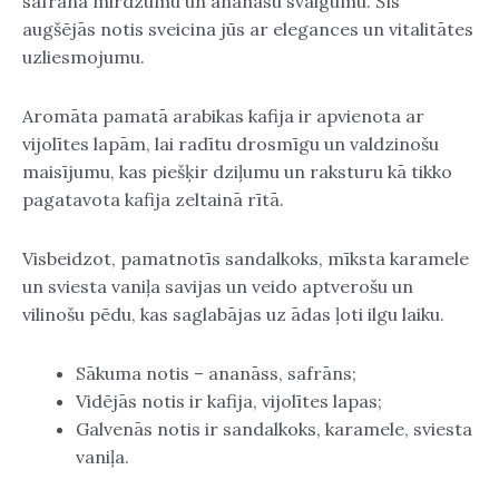
safrāna mirdzumu un ananāsu svaigumu. Šīs
augšējās notis sveicina jūs ar elegances un vitalitātes
uzliesmojumu.
Aromāta pamatā arabikas kafija ir apvienota ar
vijolītes lapām, lai radītu drosmīgu un valdzinošu
maisījumu, kas piešķir dziļumu un raksturu kā tikko
pagatavota kafija zeltainā rītā.
Visbeidzot, pamatnotīs sandalkoks, mīksta karamele
un sviesta vaniļa savijas un veido aptverošu un
vilinošu pēdu, kas saglabājas uz ādas ļoti ilgu laiku.
Sākuma notis – ananāss, safrāns;
Vidējās notis ir kafija, vijolītes lapas;
Galvenās notis ir sandalkoks, karamele, sviesta
vaniļa.