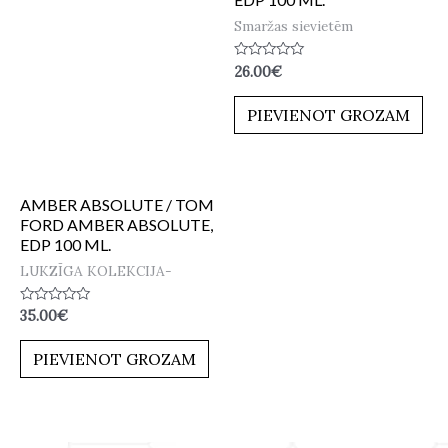
Smaržas sievietēm
Novērtēts
26.00
€
ar
0
no
PIEVIENOT GROZAM
5
AMBER ABSOLUTE / TOM
FORD AMBER ABSOLUTE,
EDP 100 ML.
LUKZĪGA KOLEKCIJA-
Novērtēts
35.00
€
ar
0
no
PIEVIENOT GROZAM
5