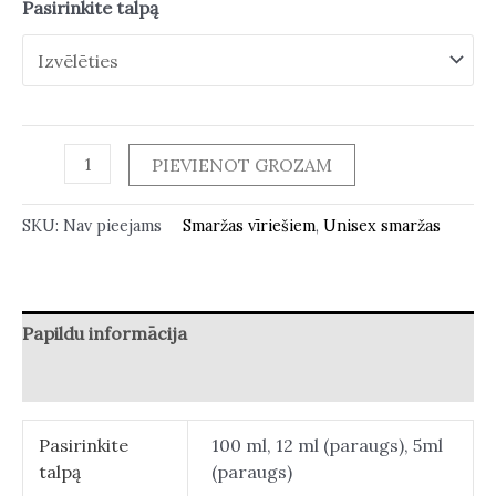
Pasirinkite talpą
PIEVIENOT GROZAM
SKU:
Nav pieejams
Smaržas vīriešiem
,
Unisex smaržas
Papildu informācija
Atsauksmes (0)
Pasirinkite
100 ml, 12 ml (paraugs), 5ml
talpą
(paraugs)