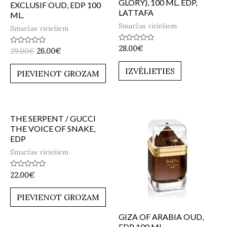
GLORY), 100 ML. EDP,
EXCLUSIF OUD, EDP 100
LATTAFA
ML.
Smaržas vīriešiem
Smaržas vīriešiem
Novērtēts
28.00
€
Novērtēts
29.00
€
26.00
€
ar
ar
0
0
no
IZVĒLIETIES
no
PIEVIENOT GROZAM
5
5
THE SERPENT / GUCCI
THE VOICE OF SNAKE,
EDP
Smaržas vīriešiem
Novērtēts
22.00
€
ar
0
no
PIEVIENOT GROZAM
5
GIZA OF ARABIA OUD,
EDP 100 ML.