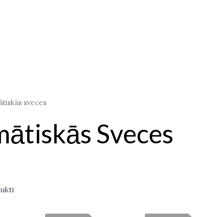
tiskās sveces
ātiskās Sveces
ukti