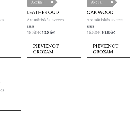
Akcija !
Akcija !
LEATHER OUD
OAK WOOD
ces
Aromātiskās sveces
Aromātiskās sveces
Novērtēts
Novērtēts
15.50
€
10.85
€
15.50
€
10.85
€
ar
ar
0
0
no
no
PIEVIENOT
PIEVIENOT
5
5
GROZAM
GROZAM
D
ces