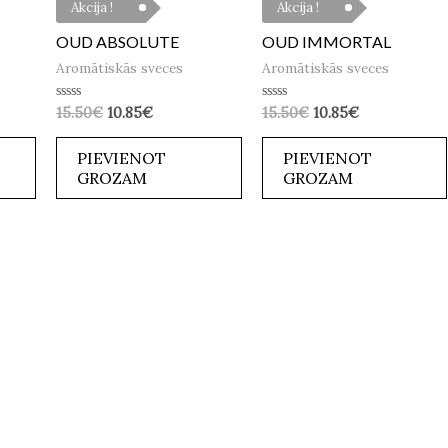
Akcija !
Akcija !
OUD ABSOLUTE
OUD IMMORTAL
Aromātiskās sveces
Aromātiskās sveces
Novērtēts
Novērtēts
15.50
€
10.85
€
15.50
€
10.85
€
ar
ar
0
0
no
no
PIEVIENOT
PIEVIENOT
5
5
GROZAM
GROZAM