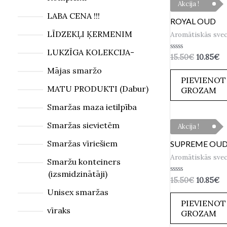
Akcija !
LABA CENA !!!
ROYAL OUD
LĪDZEKĻI ĶERMENIM
Aromātiskās sve
LUKZĪGA KOLEKCIJA-
Novērtēts
15.50
€
10.85
€
ar
Mājas smaržo
0
no
PIEVIENOT
5
MATU PRODUKTI (Dabur)
GROZAM
Smaržas maza ietilpība
Smaržas sievietēm
Akcija !
Smaržas vīriešiem
SUPREME OU
Aromātiskās sve
Smaržu konteiners
(izsmidzinātāji)
Novērtēts
15.50
€
10.85
€
ar
Unisex smaržas
0
no
PIEVIENOT
5
vīraks
GROZAM