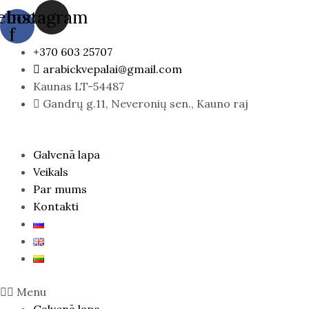
Skip
M
ebook-
Instagram
to
f
e
content
+370 603 25707
k
arabickvepalai@gmail.com
l
Kaunas LT-54487
ē
Gandrų g.11, Neveronių sen., Kauno raj
t
Galvenā lapa
Veikals
Par mums
Kontakti
Menu
Galvenā lapa