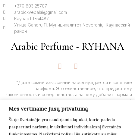
+370 603 25707
arabickvepalai@gmail.com
Каунас LT-54487
Улица Gandrų 11, Муниципалитет Neveronių, Каунасский
район
Arabic Perfume - RYHANA
F
I
a
n
c
s
e
t
“Даже самый изысканный наряд нуждается в капельке
парфюма. Это единственное, что придаст ему
b
a
законченность и совершенство, а вашему добавит шарма и
o
g
очарования”.
o
r
Mes vertiname jūsų privatumą
k
a
– Ив Сен-Лоран
-
m
Šioje Svetainėje yra naudojami slapukai, kurie padeda
f
paspartinti naršymą ir užtikrinti individualesnį Svetainės
Подробнее
funkcionavimą. Naršydami toliau Jūs sutinkate su mūsų