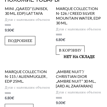
MINI ,,QAA’ED” (UNISEX,
MARQUE COLLECTION
30 ML. EDP) LATTAFA
N-126 / CREED SILVER
MOUNTAIN WATER, EDP
Духи с маленьким объемом
30 ML.
Духи с маленьким объемом
Оценка
9.90
€
0
из
5
Оценка
6.80
€
ПОДРОБНЕЕ
0
из
5
В КОРЗИНУ
НЕТ НА СКЛАДЕ
MARQUE COLLECTION
,,AMBRE NUIT”/
N-115 / ALIENMUGLER ,
CHRISTIAN DIOR
EDP 25ML.
,,AMBRE NUIT” 30 ML.,
[ARD AL ZAAFARAN]
Духи с маленьким объемом
Духи с маленьким объемом
Оценка
6.80
€
0
Оценка
9.00
€
из
0
5