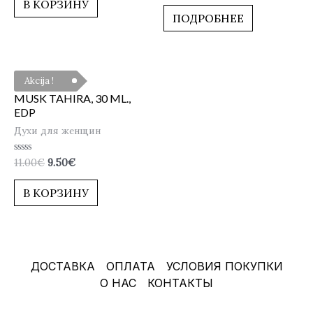
В КОРЗИНУ
из
5
ПОДРОБНЕЕ
Akcija !
MUSK TAHIRA, 30 ML.,
EDP
Духи для женщин
Оценка
11.00
€
9.50
€
0
из
5
В КОРЗИНУ
ДОСТАВКА
ОПЛАТА
УСЛОВИЯ ПОКУПКИ
О НАС
КОНТАКТЫ