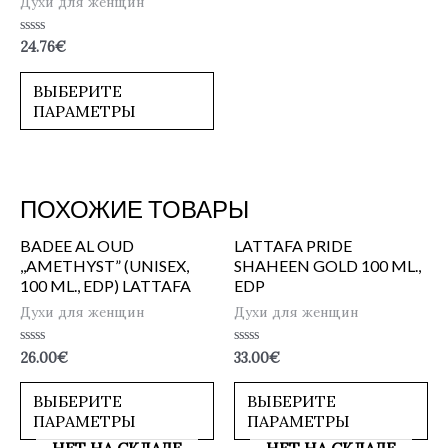
Духи для женщин
Оценка
24.76
€
0
из
5
ВЫБЕРИТЕ
ПАРАМЕТРЫ
ПОХОЖИЕ ТОВАРЫ
BADEE AL OUD
LATTAFA PRIDE
,,AMETHYST” (UNISEX,
SHAHEEN GOLD 100 ML.,
100 ML., EDP) LATTAFA
EDP
Духи для женщин
Духи для женщин
Оценка
Оценка
26.00
€
33.00
€
0
0
из
из
5
5
ВЫБЕРИТЕ
ВЫБЕРИТЕ
ПАРАМЕТРЫ
ПАРАМЕТРЫ
НЕТ НА СКЛАДЕ
НЕТ НА СКЛАДЕ