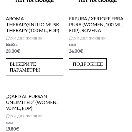
AROMA
ERPURA / XERJOFF ERBA
THERAPY/INITIO MUSK
PURA (WOMEN, 100 ML.,
THERAPY (100 ML., EDP)
EDP), ROVENA
Духи для женщин
Духи для женщин
Оценка
Оценка
28.00
€
24.00
€
5.00
0
из 5
из
5
ВЫБЕРИТЕ
ПОДРОБНЕЕ
ПАРАМЕТРЫ
,,QAED AL-FURSAN
UNLIMITED” (WOMEN,
90 ML., EDP)
Духи для женщин
Оценка
19.80
€