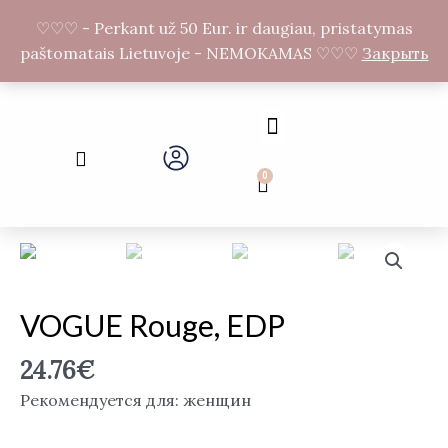
Перейти
F
I
♡♡♡ - Perkant už 50 Eur. ir daugiau, pristatymas
к
a
n
paštomatais Lietuvoje - NEMOKAMAS ♡♡♡
Закрыть
c
s
содержимому
e
t
b
a
o
g
Menu
o
r
Search
k
a
-
m
0
Cart
f
Количество
товара
VOGUE
Rouge,
VOGUE Rouge, EDP
EDP
24.76
€
Рекомендуется для: женщин