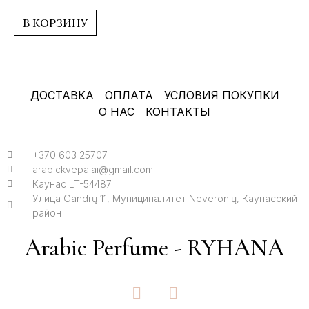
0
из
5
В КОРЗИНУ
ДОСТАВКА
ОПЛАТА
УСЛОВИЯ ПОКУПКИ
О НАС
КОНТАКТЫ
+370 603 25707
arabickvepalai@gmail.com
Каунас LT-54487
Улица Gandrų 11, Муниципалитет Neveronių, Каунасский
район
Arabic Perfume - RYHANA
F
I
a
n