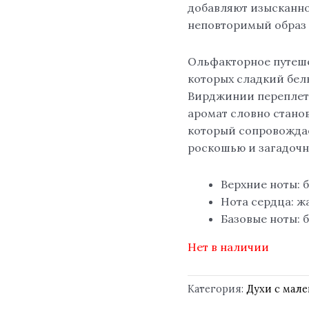
добавляют изысканно
неповторимый образ 
Ольфакторное путеше
которых сладкий белы
Вирджинии переплет
аромат словно стано
который сопровождае
роскошью и загадочн
Верхние ноты: 
Нота сердца: ж
Базовые ноты: б
Нет в наличии
Категория:
Духи с мал