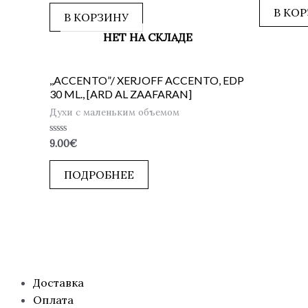
из
5
В КО
5
В КОРЗИНУ
НЕТ НА СКЛАДЕ
,,ACCENTO”/ XERJOFF ACCENTO, EDP
30 ML., [ARD AL ZAAFARAN]
Духи с маленьким объемом
Оценка
9.00
€
0
из
5
ПОДРОБНЕЕ
Доставка
Оплата