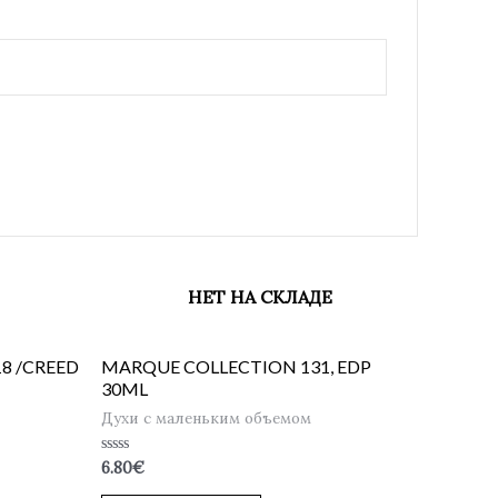
НЕТ НА СКЛАДЕ
8 /CREED
MARQUE COLLECTION 131, EDP
30ML
Духи с маленьким объемом
Оценка
6.80
€
0
из