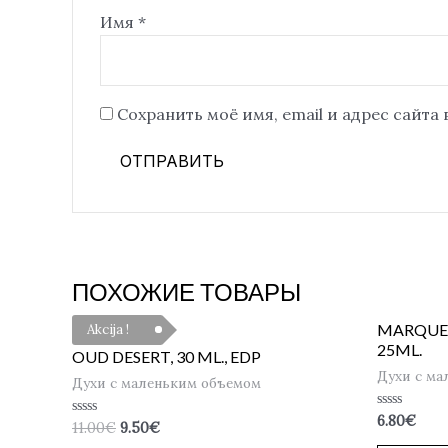
Имя
*
Сохранить моё имя, email и адрес сайта
ПОХОЖИЕ ТОВАРЫ
MARQUE 
Akcija !
25ML.
OUD DESERT, 30 ML., EDP
Духи с ма
Духи с маленьким объемом
Оценка
6.80
€
Оценка
11.00
€
9.50
€
0
0
из