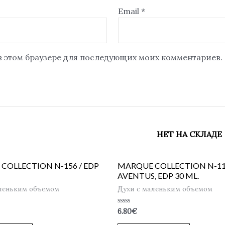
Email
*
 в этом браузере для последующих моих комментариев.
НЕТ НА СКЛАДЕ
COLLECTION N-156 / EDP
MARQUE COLLECTION N-11
AVENTUS, EDP 30 ML.
леньким объемом
Духи с маленьким объемом
Оценка
6.80
€
0
из