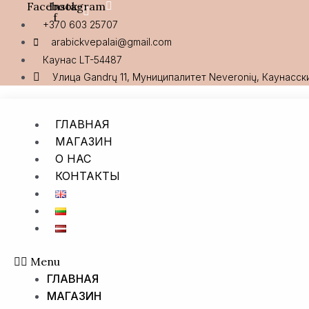
Facebook-
Instagram
Перейти
f
к
+370 603 25707
содержимому
arabickvepalai@gmail.com
Каунас LT-54487
Улица Gandrų 11, Муниципалитет Neveronių, Каунасск
ГЛАВНАЯ
МАГАЗИН
О НАС
КОНТАКТЫ
Menu
ГЛАВНАЯ
МАГАЗИН