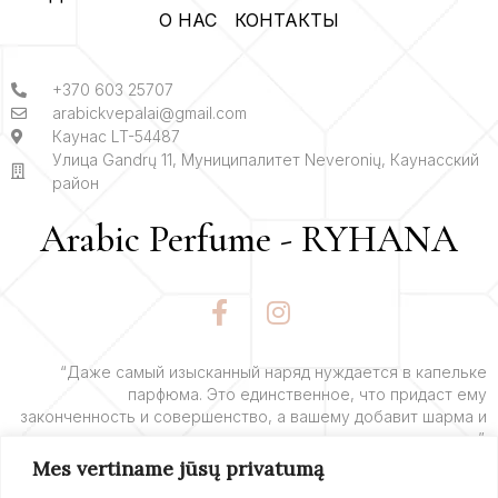
О НАС
КОНТАКТЫ
+370 603 25707
arabickvepalai@gmail.com
Каунас LT-54487
Улица Gandrų 11, Муниципалитет Neveronių, Каунасский
район
Arabic Perfume - RYHANA
F
I
a
n
c
s
e
t
“Даже самый изысканный наряд нуждается в капельке
парфюма. Это единственное, что придаст ему
b
a
законченность и совершенство, а вашему добавит шарма и
o
g
очарования”.
o
r
Mes vertiname jūsų privatumą
k
a
– Ив Сен-Лоран