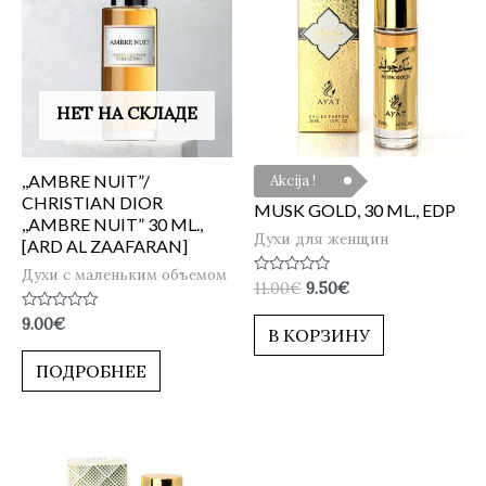
НЕТ НА СКЛАДЕ
,,AMBRE NUIT”/
Akcija !
CHRISTIAN DIOR
MUSK GOLD, 30 ML., EDP
,,AMBRE NUIT” 30 ML.,
Духи для женщин
[ARD AL ZAAFARAN]
Духи с маленьким объемом
Оценка
11.00
€
9.50
€
0
из
Оценка
9.00
€
5
В КОРЗИНУ
0
из
5
ПОДРОБНЕЕ