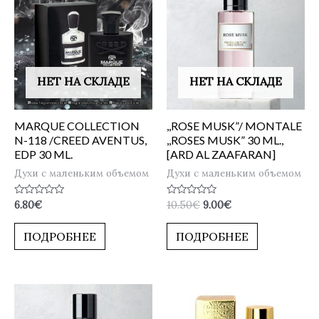
НЕТ НА СКЛАДЕ
НЕТ НА СКЛАДЕ
MARQUE COLLECTION
,,ROSE MUSK”/ MONTALE
N-118 /CREED AVENTUS,
,,ROSES MUSK” 30 ML.,
EDP 30 ML.
[ARD AL ZAAFARAN]
Духи с маленьким объемом
Духи с маленьким объемом
Оценка
Оценка
6.80
€
10.50
€
9.00
€
0
0
из
из
5
5
ПОДРОБНЕЕ
ПОДРОБНЕЕ