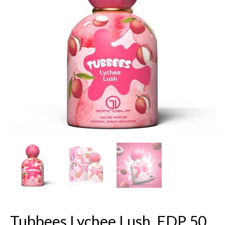
Lush,
EDP
50
ml.
Tubbees Lychee Lush, EDP 50