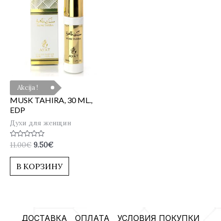
Akcija !
MUSK TAHIRA, 30 ML.,
EDP
Духи для женщин
Оценка
11.00
€
9.50
€
0
из
5
В КОРЗИНУ
ДОСТАВКА
ОПЛАТА
УСЛОВИЯ ПОКУПКИ