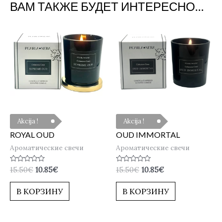
ВАМ ТАКЖЕ БУДЕТ ИНТЕРЕСНО…
Akcija !
Akcija !
ROYAL OUD
OUD IMMORTAL
Ароматические свечи
Ароматические свечи
Оценка
Оценка
15.50
€
10.85
€
15.50
€
10.85
€
0
0
из
из
5
5
В КОРЗИНУ
В КОРЗИНУ