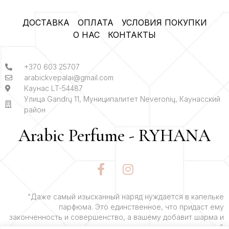
ДОСТАВКА
ОПЛАТА
УСЛОВИЯ ПОКУПКИ
О НАС
КОНТАКТЫ
+370 603 25707
arabickvepalai@gmail.com
Каунас LT-54487
Улица Gandrų 11, Муниципалитет Neveronių, Каунасский
район
Arabic Perfume - RYHANA
F
I
a
n
c
s
e
t
“Даже самый изысканный наряд нуждается в капельке
парфюма. Это единственное, что придаст ему
b
a
законченность и совершенство, а вашему добавит шарма и
o
g
очарования”.