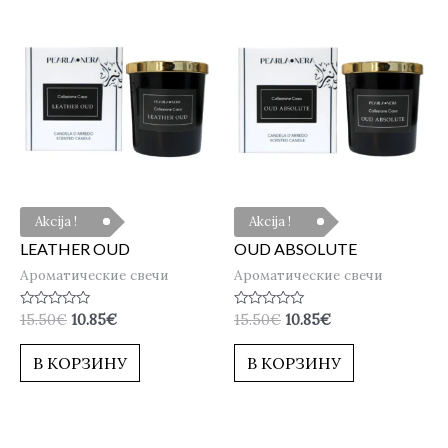
Akcija !
Akcija !
LEATHER OUD
OUD ABSOLUTE
Ароматические свечи
Ароматические свечи
Оценка
Оценка
15.50
€
10.85
€
15.50
€
10.85
€
0
0
из
из
5
5
В КОРЗИНУ
В КОРЗИНУ